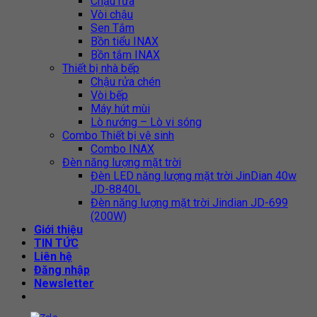
Chậu rửa
Vòi chậu
Sen Tắm
Bồn tiểu INAX
Bồn tắm INAX
Thiết bị nhà bếp
Chậu rửa chén
Vòi bếp
Máy hút mùi
Lò nướng – Lò vi sóng
Combo Thiết bị vệ sinh
Combo INAX
Đèn năng lượng mặt trời
Đèn LED năng lượng mặt trời JinDian 40w
JD-8840L
Đèn năng lượng mặt trời Jindian JD-699
(200W)
Giới thiệu
TIN TỨC
Liên hệ
Đăng nhập
Newsletter