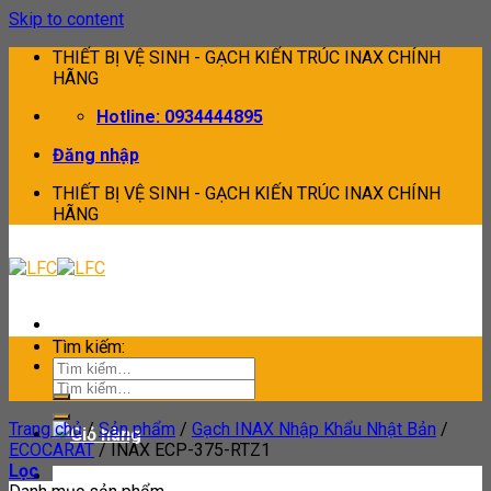
Skip to content
THIẾT BỊ VỆ SINH - GẠCH KIẾN TRÚC INAX CHÍNH
HÃNG
Hotline: 0934444895
Đăng nhập
THIẾT BỊ VỆ SINH - GẠCH KIẾN TRÚC INAX CHÍNH
HÃNG
Tìm kiếm:
Tìm kiếm:
Trang chủ
/
Sản phẩm
/
Gạch INAX Nhập Khẩu Nhật Bản
/
ECOCARAT
/
INAX ECP-375-RTZ1
Lọc