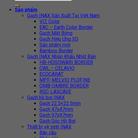
Sản phẩm
Gạch INAX Sản Xuất Tại Việt Nam
VIZ Color
EAC – Earth Color Border
Gạch Mặt Bóng
Gạch Hiệu Ứng 3D
Sản phẩm mới
Bamboo Border
Gạch INAX Nhập Khẩu Nhật Bản
HB-HOSOWARI BORDER
CWL – CELAVIO
ECOCARAT
MPF-MELVIO PLOFINE
OMB-OMBRE BORDER
RSC-LASCAVE
Gạch hồ bơi INAX
Gạch 22.5×22.5mm
Gạch 47x47mm
Gạch 97x97mm
Gạch Góc Hồ Bơi
Thiết bị vệ sinh INAX
Bàn cầu