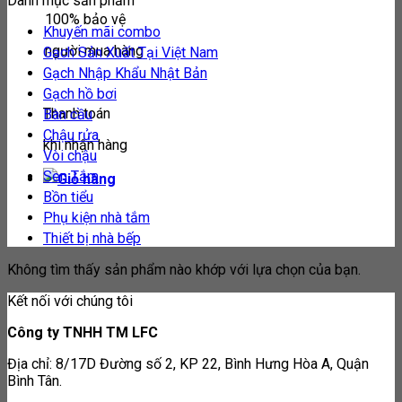
Danh mục sản phẩm
100% bảo vệ
Khuyến mãi combo
người mua hàng
Gạch Sản Xuất Tại Việt Nam
Gạch Nhập Khẩu Nhật Bản
Gạch hồ bơi
Thanh toán
Bàn cầu
Chậu rửa
khi nhận hàng
Vòi chậu
Sen Tắm
Bồn tiểu
Phụ kiện nhà tắm
Thiết bị nhà bếp
Không tìm thấy sản phẩm nào khớp với lựa chọn của bạn.
Kết nối với chúng tôi
Công ty TNHH TM LFC
Địa chỉ: 8/17D Đường số 2, KP 22, Bình Hưng Hòa A, Quận
Bình Tân.