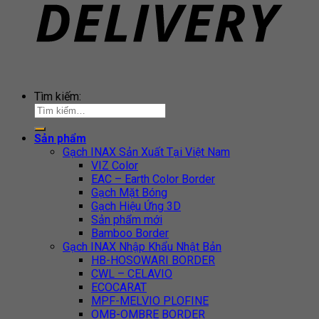
Tìm kiếm:
Sản phẩm
Gạch INAX Sản Xuất Tại Việt Nam
VIZ Color
EAC – Earth Color Border
Gạch Mặt Bóng
Gạch Hiệu Ứng 3D
Sản phẩm mới
Bamboo Border
Gạch INAX Nhập Khẩu Nhật Bản
HB-HOSOWARI BORDER
CWL – CELAVIO
ECOCARAT
MPF-MELVIO PLOFINE
OMB-OMBRE BORDER