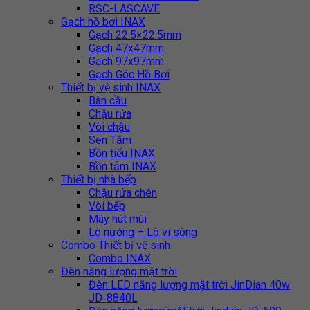
RSC-LASCAVE
Gạch hồ bơi INAX
Gạch 22.5×22.5mm
Gạch 47x47mm
Gạch 97x97mm
Gạch Góc Hồ Bơi
Thiết bị vệ sinh INAX
Bàn cầu
Chậu rửa
Vòi chậu
Sen Tắm
Bồn tiểu INAX
Bồn tắm INAX
Thiết bị nhà bếp
Chậu rửa chén
Vòi bếp
Máy hút mùi
Lò nướng – Lò vi sóng
Combo Thiết bị vệ sinh
Combo INAX
Đèn năng lượng mặt trời
Đèn LED năng lượng mặt trời JinDian 40w
JD-8840L