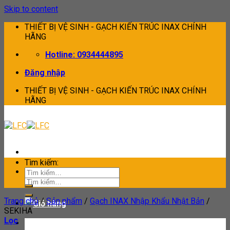
Skip to content
THIẾT BỊ VỆ SINH - GẠCH KIẾN TRÚC INAX CHÍNH
HÃNG
Hotline: 0934444895
Đăng nhập
THIẾT BỊ VỆ SINH - GẠCH KIẾN TRÚC INAX CHÍNH
HÃNG
Tìm kiếm:
Tìm kiếm:
Trang chủ
/
Sản phẩm
/
Gạch INAX Nhập Khẩu Nhật Bản
/
SEKIHA
Lọc