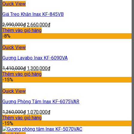
Quick View
Giá Treo Khăn Inax KF-845VB
2,990,000
₫
2,660,000
₫
Thêm vào giỏ hàng
-8%
Quick View
Gương Lavabo Inax KF-6090VA
1,410,000
₫
1,300,000
₫
Thêm vào giỏ hàng
-15%
Quick View
Gương Phòng Tắm Inax KF-6075VAR
1,260,000
₫
1,070,000
₫
Thêm vào giỏ hàng
-15%