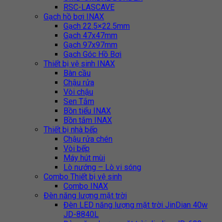
RSC-LASCAVE
Gạch hồ bơi INAX
Gạch 22.5×22.5mm
Gạch 47x47mm
Gạch 97x97mm
Gạch Góc Hồ Bơi
Thiết bị vệ sinh INAX
Bàn cầu
Chậu rửa
Vòi chậu
Sen Tắm
Bồn tiểu INAX
Bồn tắm INAX
Thiết bị nhà bếp
Chậu rửa chén
Vòi bếp
Máy hút mùi
Lò nướng – Lò vi sóng
Combo Thiết bị vệ sinh
Combo INAX
Đèn năng lượng mặt trời
Đèn LED năng lượng mặt trời JinDian 40w
JD-8840L