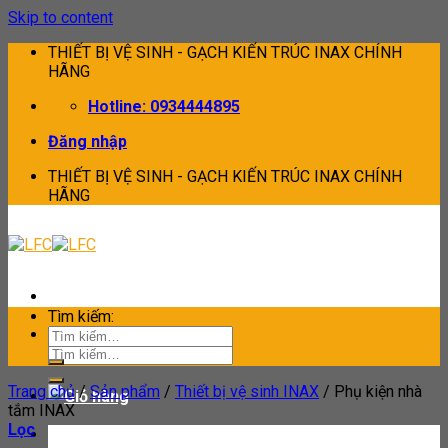
Skip to content
THIẾT BỊ VỆ SINH - GẠCH KIẾN TRÚC INAX CHÍNH
HÃNG
Hotline: 0934444895
Đăng nhập
THIẾT BỊ VỆ SINH - GẠCH KIẾN TRÚC INAX CHÍNH
HÃNG
Tìm kiếm:
Tìm kiếm:
Trang chủ
/
Sản phẩm
/
Thiết bị vệ sinh INAX
/
Phụ kiện nhà
tắm INAX
Lọc