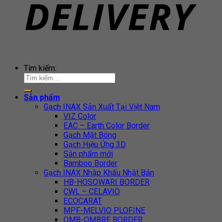
Tìm kiếm:
Sản phẩm
Gạch INAX Sản Xuất Tại Việt Nam
VIZ Color
EAC – Earth Color Border
Gạch Mặt Bóng
Gạch Hiệu Ứng 3D
Sản phẩm mới
Bamboo Border
Gạch INAX Nhập Khẩu Nhật Bản
HB-HOSOWARI BORDER
CWL – CELAVIO
ECOCARAT
MPF-MELVIO PLOFINE
OMB-OMBRE BORDER