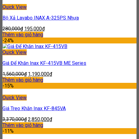
Quick View
Bộ Xả Lavabo INAX A-325PS Nhựa
280,000
₫
195,000
₫
Thêm vào giỏ hàng
-24%
Quick View
Giá Để Khăn Inax KF-415VB ME Series
1,560,000
₫
1,190,000
₫
Thêm vào giỏ hàng
-15%
Quick View
Giá Treo Khăn Inax KF-845VA
3,370,000
₫
2,850,000
₫
Thêm vào giỏ hàng
-11%