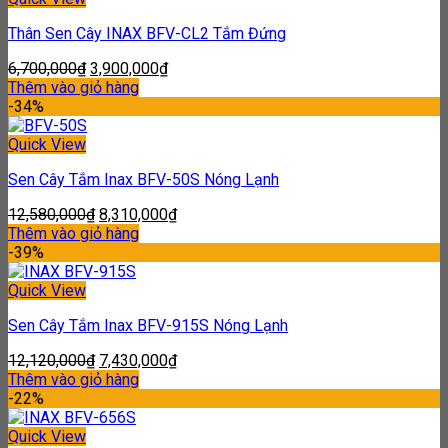
Thân Sen Cây INAX BFV-CL2 Tắm Đứng
6,700,000
₫
3,900,000
₫
Thêm vào giỏ hàng
-34%
Quick View
Sen Cây Tắm Inax BFV-50S Nóng Lạnh
12,580,000
₫
8,310,000
₫
Thêm vào giỏ hàng
-39%
Quick View
Sen Cây Tắm Inax BFV-915S Nóng Lạnh
12,120,000
₫
7,430,000
₫
Thêm vào giỏ hàng
-22%
Quick View