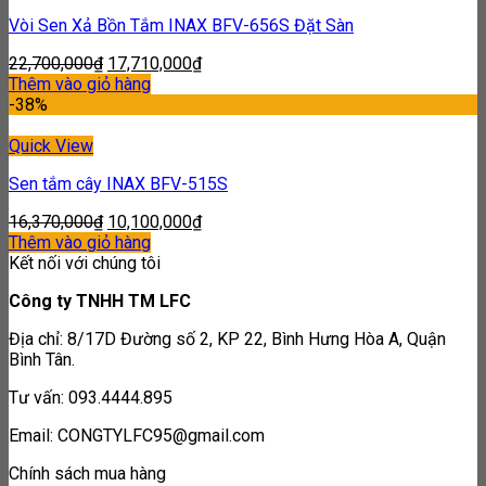
Vòi Sen Xả Bồn Tắm INAX BFV-656S Đặt Sàn
22,700,000
₫
17,710,000
₫
Thêm vào giỏ hàng
-38%
Quick View
Sen tắm cây INAX BFV-515S
16,370,000
₫
10,100,000
₫
Thêm vào giỏ hàng
Kết nối với chúng tôi
Công ty TNHH TM LFC
Địa chỉ: 8/17D Đường số 2, KP 22, Bình Hưng Hòa A, Quận
Bình Tân.
Tư vấn: 093.4444.895
Email: CONGTYLFC95@gmail.com
Chính sách mua hàng