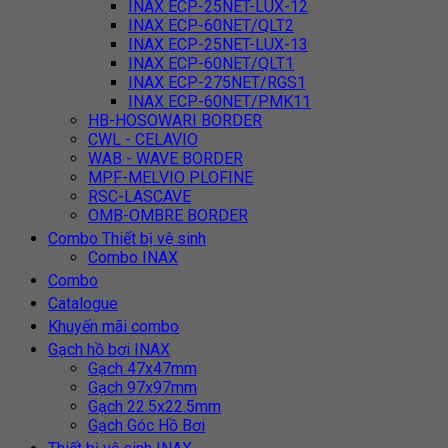
INAX ECP-25NET-LUX-12
INAX ECP-60NET/QLT2
INAX ECP-25NET-LUX-13
INAX ECP-60NET/QLT1
INAX ECP-275NET/RGS1
INAX ECP-60NET/PMK11
HB-HOSOWARI BORDER
CWL - CELAVIO
WAB - WAVE BORDER
MPF-MELVIO PLOFINE
RSC-LASCAVE
OMB-OMBRE BORDER
Combo Thiết bị vệ sinh
Combo INAX
Combo
Catalogue
Khuyến mãi combo
Gạch hồ bơi INAX
Gạch 47x47mm
Gạch 97x97mm
Gạch 22.5x22.5mm
Gạch Góc Hồ Bơi