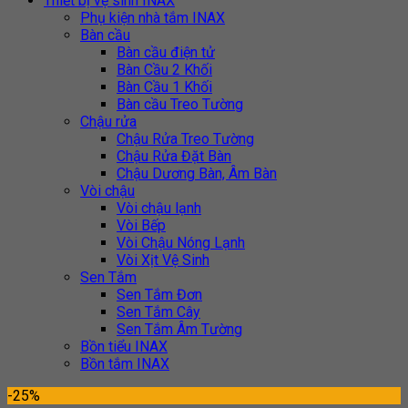
Thiết bị vệ sinh INAX
Phụ kiện nhà tắm INAX
Bàn cầu
Bàn cầu điện tử
Bàn Cầu 2 Khối
Bàn Cầu 1 Khối
Bàn cầu Treo Tường
Chậu rửa
Chậu Rửa Treo Tường
Chậu Rửa Đặt Bàn
Chậu Dương Bàn, Âm Bàn
Vòi chậu
Vòi chậu lạnh
Vòi Bếp
Vòi Chậu Nóng Lạnh
Vòi Xịt Vệ Sinh
Sen Tắm
Sen Tắm Đơn
Sen Tắm Cây
Sen Tắm Âm Tường
Bồn tiểu INAX
Bồn tắm INAX
-25%