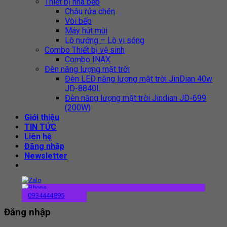
Thiết bị nhà bếp
Chậu rửa chén
Vòi bếp
Máy hút mùi
Lò nướng – Lò vi sóng
Combo Thiết bị vệ sinh
Combo INAX
Đèn năng lượng mặt trời
Đèn LED năng lượng mặt trời JinDian 40w
JD-8840L
Đèn năng lượng mặt trời Jindian JD-699
(200W)
Giới thiệu
TIN TỨC
Liên hệ
Đăng nhập
Newsletter
0934444895
Đăng nhập