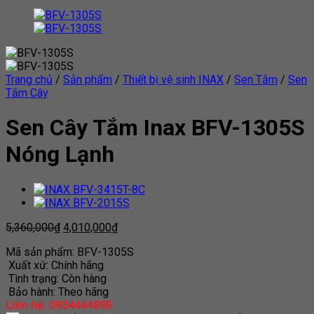
Trang chủ
/
Sản phẩm
/
Thiết bị vệ sinh INAX
/
Sen Tắm
/
Sen
Tắm Cây
Sen Cây Tắm Inax BFV-1305S
Nóng Lạnh
5,360,000
₫
4,010,000
₫
Mã sản phẩm: BFV-1305S
Xuất xứ: Chính hãng
Tình trạng: Còn hàng
Bảo hành: Theo hãng
Liên hệ: 0934444895