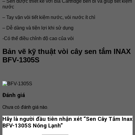
– Sen được thiết kế với đĩa Cartridge bền bỉ và giúp tiết kiệm
nước
– Tay vặn vòi tiết kiệm nước, vòi nước ít chì
– Dễ dàng và tiện lợi khi sử dụng
-Có thể điều chỉnh độ cao của vòi
Bản vẽ kỹ thuật vòi cây sen tắm
INAX
BFV-1305S
Đánh giá
Chưa có đánh giá nào.
Hãy là người đầu tiên nhận xét “Sen Cây Tắm Inax
BFV-1305S Nóng Lạnh”