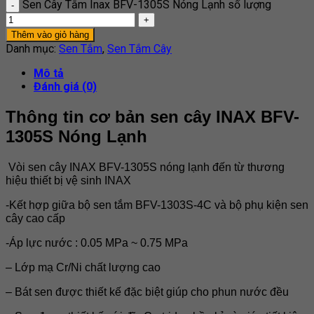
Sen Cây Tắm Inax BFV-1305S Nóng Lạnh số lượng
Thêm vào giỏ hàng
Danh mục:
Sen Tắm
,
Sen Tắm Cây
Mô tả
Đánh giá (0)
Thông tin cơ bản sen cây INAX BFV-
1305S Nóng Lạnh
Vòi sen cây INAX BFV-1305S nóng lạnh đến từ thương
hiệu thiết bị vệ sinh INAX
-Kết hợp giữa bộ sen tắm BFV-1303S-4C và bộ phụ kiện sen
cây cao cấp
-Áp lực nước : 0.05 MPa ~ 0.75 MPa
– Lớp mạ Cr/Ni chất lượng cao
– Bát sen được thiết kế đặc biệt giúp cho phun nước đều