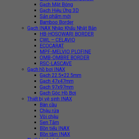
Gạch Mặt Bóng
Gạch Hiệu Ứng 3D
Sản phẩm mới
Bamboo Border
Gạch INAX Nhập Khẩu Nhật Bản
HB-HOSOWARI BORDER
CWL – CELAVIO
ECOCARAT
MPF-MELVIO PLOFINE
OMB-OMBRE BORDER
RSC-LASCAVE
Gạch hồ bơi INAX
Gạch 22.5×22.5mm
Gạch 47x47mm
Gạch 97x97mm
Gạch Góc Hồ Bơi
Thiết bị vệ sinh INAX
Bàn cầu
Chậu rửa
Vòi chậu
Sen Tắm
Bồn tiểu INAX
Bồn tắm INAX