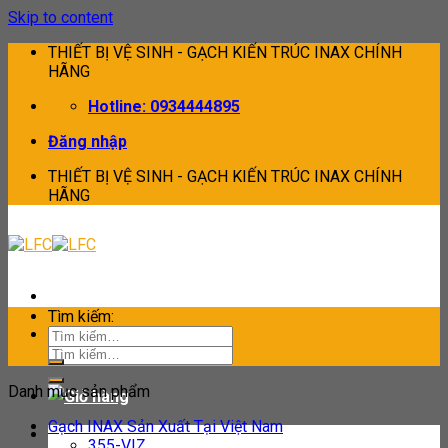
Skip to content
THIẾT BỊ VỆ SINH - GẠCH KIẾN TRÚC INAX CHÍNH
HÃNG
Hotline: 0934444895
Đăng nhập
THIẾT BỊ VỆ SINH - GẠCH KIẾN TRÚC INAX CHÍNH
HÃNG
Tìm kiếm:
Tìm kiếm:
Danh mục sản phẩm
Gạch INAX Sản Xuất Tại Việt Nam
355-VIZ