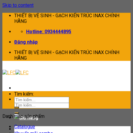
Skip to content
THIẾT BỊ VỆ SINH - GẠCH KIẾN TRÚC INAX CHÍNH
HÃNG
Hotline: 0934444895
Đăng nhập
THIẾT BỊ VỆ SINH - GẠCH KIẾN TRÚC INAX CHÍNH
HÃNG
Tìm kiếm:
Tìm kiếm:
Danh mục sản phẩm
Catalogue