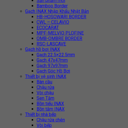
Sản phẩm mới
Bamboo Border
Gạch INAX Nhập Khẩu Nhật Bản
HB-HOSOWARI BORDER
CWL – CELAVIO
ECOCARAT
MPF-MELVIO PLOFINE
OMB-OMBRE BORDER
RSC-LASCAVE
Gạch hồ bơi INAX
Gạch 22.5×22.5mm
Gạch 47x47mm
Gạch 97x97mm
Gạch Góc Hồ Bơi
Thiết bị vệ sinh INAX
Bàn cầu
Chậu rửa
Vòi chậu
Sen Tắm
Bồn tiểu INAX
Bồn tắm INAX
Thiết bị nhà bếp
Chậu rửa chén
Vòi bếp