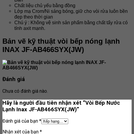
Chất liệu chủ yếu bằng đồng
Lớp mạ Crom/Ni sáng bóng, giữ cho vòi rửa luôn bền
đẹp theo thời gian
Chú ý : Không vệ sinh sản phẩm bằng chất tẩy rửa có
tính axit mạnh.
Bản vẽ kỹ thuật vòi bếp nóng lạnh
INAX JF-AB466SYX(JW)
Đánh giá
Chưa có đánh giá nào.
Hãy là người đầu tiên nhận xét “Vòi Bếp Nước
Lạnh Inax JF-AB466SYX(JW)”
Đánh giá của bạn
*
Nhận xét của bạn
*