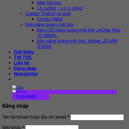
Máy hút mùi
Lò nướng – Lò vi sóng
Combo Thiết bị vệ sinh
Combo INAX
Đèn năng lượng mặt trời
Đèn LED năng lượng mặt trời JinDian 40w
JD-8840L
Đèn năng lượng mặt trời Jindian JD-699
(200W)
Giới thiệu
TIN TỨC
Liên hệ
Đăng nhập
Newsletter
0934444895
Đăng nhập
Tên tài khoản hoặc địa chỉ email
*
Mật khẩu
*