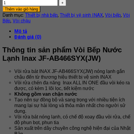
Thêm vào giỏ hàng
Danh mục:
Thiết bị nhà bếp
,
Thiết bị vệ sinh INAX
,
Vòi bếp
,
Vòi
Bếp
,
Vòi chậu
Mô tả
Đánh giá (0)
Thông tin sản phẩm Vòi Bếp Nước
Lạnh Inax JF-AB466SYX(JW)
Vòi rửa bát INAX JF-AB466SYX(JW) nóng lạnh gắn
chậu đến từ thương hiệu thiết bị vệ sinh INAX
Vòi rửa chén đa năng Inax ALL IN ONE đầu vòi kéo ra
được, có kèm 1 lõi lọc, tiết kiệm nước
Không gồm van chặn nước
Tạo nên sự đồng bộ và sang trọng với nhiều tiện ích
mang lại sự hài lòng và thỏa mãn nhất cho người sử
dụng.
Vòi rửa bát nóng lạnh, có chế độ xoay đầu vòi rửa, chế
độ phun bọt, phun tia
Sản xuất trên dây chuyền công nghệ hiện đại của Nhật
Bản