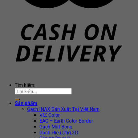
Tìm kiếm:
Sản phẩm
Gạch INAX Sản Xuất Tại Việt Nam
VIZ Color
EAC – Earth Color Border
Gạch Mặt Bóng
Gạch Hiệu Ứng 3D