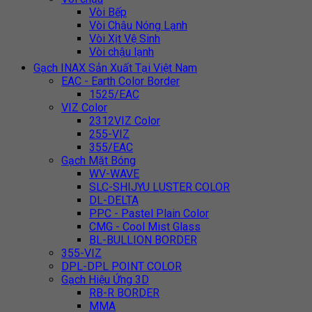
Vòi Bếp
Vòi Chậu Nóng Lạnh
Vòi Xịt Vệ Sinh
Vòi chậu lạnh
Gạch INAX Sản Xuất Tại Việt Nam
EAC - Earth Color Border
1525/EAC
VIZ Color
2312VIZ Color
255-VIZ
355/EAC
Gạch Mặt Bóng
WV-WAVE
SLC-SHIJYU LUSTER COLOR
DL-DELTA
PPC - Pastel Plain Color
CMG - Cool Mist Glass
BL-BULLION BORDER
355-VIZ
DPL-DPL POINT COLOR
Gạch Hiệu Ứng 3D
RB-R BORDER
MMA