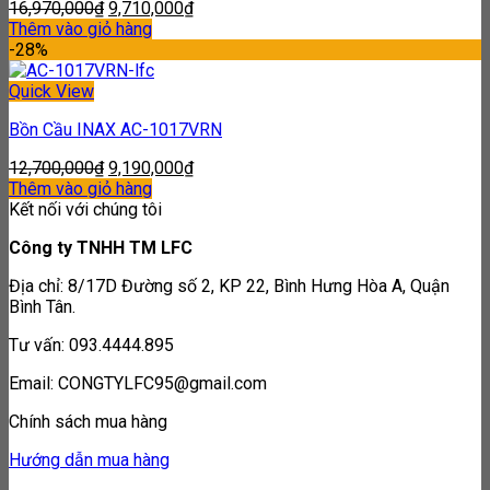
16,970,000
₫
9,710,000
₫
Thêm vào giỏ hàng
-28%
Quick View
Bồn Cầu INAX AC-1017VRN
12,700,000
₫
9,190,000
₫
Thêm vào giỏ hàng
Kết nối với chúng tôi
Công ty TNHH TM LFC
Địa chỉ: 8/17D Đường số 2, KP 22, Bình Hưng Hòa A, Quận
Bình Tân.
Tư vấn: 093.4444.895
Email: CONGTYLFC95@gmail.com
Chính sách mua hàng
Hướng dẫn mua hàng