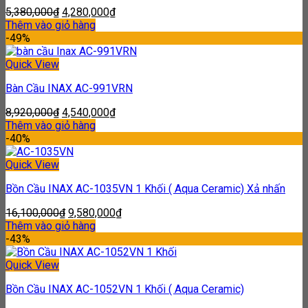
5,380,000
₫
4,280,000
₫
Thêm vào giỏ hàng
-49%
Quick View
Bàn Cầu INAX AC-991VRN
8,920,000
₫
4,540,000
₫
Thêm vào giỏ hàng
-40%
Quick View
Bồn Cầu INAX AC-1035VN 1 Khối ( Aqua Ceramic) Xả nhấn
16,100,000
₫
9,580,000
₫
Thêm vào giỏ hàng
-43%
Quick View
Bồn Cầu INAX AC-1052VN 1 Khối ( Aqua Ceramic)