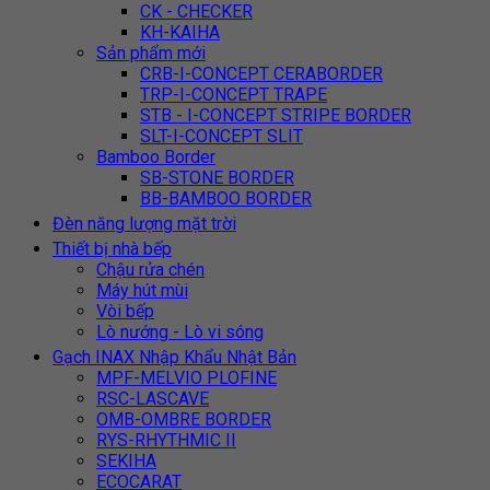
CK - CHECKER
KH-KAIHA
Sản phẩm mới
CRB-I-CONCEPT CERABORDER
TRP-I-CONCEPT TRAPE
STB - I-CONCEPT STRIPE BORDER
SLT-I-CONCEPT SLIT
Bamboo Border
SB-STONE BORDER
BB-BAMBOO BORDER
Đèn năng lượng mặt trời
Thiết bị nhà bếp
Chậu rửa chén
Máy hút mùi
Vòi bếp
Lò nướng - Lò vi sóng
Gạch INAX Nhập Khẩu Nhật Bản
MPF-MELVIO PLOFINE
RSC-LASCAVE
OMB-OMBRE BORDER
RYS-RHYTHMIC II
SEKIHA
ECOCARAT