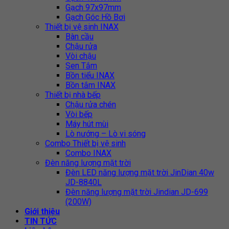
Gạch 97x97mm
Gạch Góc Hồ Bơi
Thiết bị vệ sinh INAX
Bàn cầu
Chậu rửa
Vòi chậu
Sen Tắm
Bồn tiểu INAX
Bồn tắm INAX
Thiết bị nhà bếp
Chậu rửa chén
Vòi bếp
Máy hút mùi
Lò nướng – Lò vi sóng
Combo Thiết bị vệ sinh
Combo INAX
Đèn năng lượng mặt trời
Đèn LED năng lượng mặt trời JinDian 40w
JD-8840L
Đèn năng lượng mặt trời Jindian JD-699
(200W)
Giới thiệu
TIN TỨC