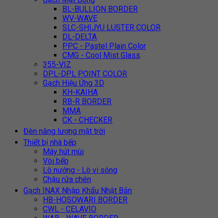
BL-BULLION BORDER
WV-WAVE
SLC-SHIJYU LUSTER COLOR
DL-DELTA
PPC - Pastel Plain Color
CMG - Cool Mist Glass
355-VIZ
DPL-DPL POINT COLOR
Gạch Hiệu Ứng 3D
KH-KAIHA
RB-R BORDER
MMA
CK - CHECKER
Đèn năng lượng mặt trời
Thiết bị nhà bếp
Máy hút mùi
Vòi bếp
Lò nướng - Lò vi sóng
Chậu rửa chén
Gạch INAX Nhập Khẩu Nhật Bản
HB-HOSOWARI BORDER
CWL - CELAVIO