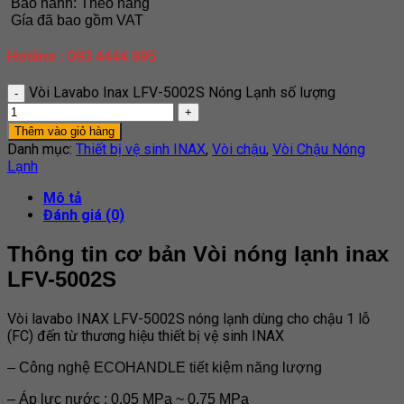
Bảo hành: Theo hãng
Gía đã bao gồm VAT
Hotline : 093 4444 895
Vòi Lavabo Inax LFV-5002S Nóng Lạnh số lượng
Thêm vào giỏ hàng
Danh mục:
Thiết bị vệ sinh INAX
,
Vòi chậu
,
Vòi Chậu Nóng
Lạnh
Mô tả
Đánh giá (0)
Thông tin cơ bản Vòi nóng lạnh inax
LFV-5002S
Vòi lavabo INAX LFV-5002S nóng lạnh dùng cho chậu 1 lỗ
(FC) đến từ thương hiệu thiết bị vệ sinh INAX
– Công nghệ ECOHANDLE tiết kiệm năng lượng
– Áp lực nước : 0.05 MPa ~ 0.75 MPa