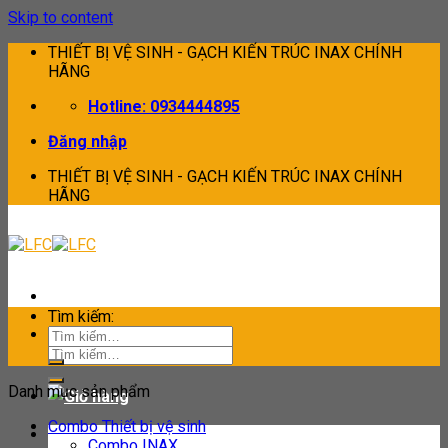
Skip to content
THIẾT BỊ VỆ SINH - GẠCH KIẾN TRÚC INAX CHÍNH
HÃNG
Hotline: 0934444895
Đăng nhập
THIẾT BỊ VỆ SINH - GẠCH KIẾN TRÚC INAX CHÍNH
HÃNG
Tìm kiếm:
Tìm kiếm:
Danh mục sản phẩm
Combo Thiết bị vệ sinh
Combo INAX