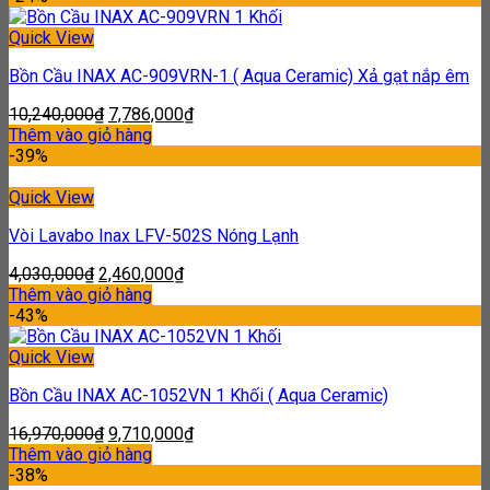
Quick View
Bồn Cầu INAX AC-909VRN-1 ( Aqua Ceramic) Xả gạt nắp êm
10,240,000
₫
7,786,000
₫
Thêm vào giỏ hàng
-39%
Quick View
Vòi Lavabo Inax LFV-502S Nóng Lạnh
4,030,000
₫
2,460,000
₫
Thêm vào giỏ hàng
-43%
Quick View
Bồn Cầu INAX AC-1052VN 1 Khối ( Aqua Ceramic)
16,970,000
₫
9,710,000
₫
Thêm vào giỏ hàng
-38%