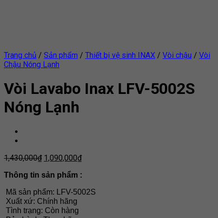
Trang chủ
/
Sản phẩm
/
Thiết bị vệ sinh INAX
/
Vòi chậu
/
Vòi
Chậu Nóng Lạnh
Vòi Lavabo Inax LFV-5002S
Nóng Lạnh
1,430,000
₫
1,090,000
₫
Thông tin sản phẩm :
Mã sản phẩm: LFV-5002S
Xuất xứ: Chính hãng
Tình trạng: Còn hàng