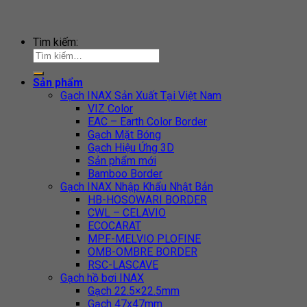
Tìm kiếm:
Sản phẩm
Gạch INAX Sản Xuất Tại Việt Nam
VIZ Color
EAC – Earth Color Border
Gạch Mặt Bóng
Gạch Hiệu Ứng 3D
Sản phẩm mới
Bamboo Border
Gạch INAX Nhập Khẩu Nhật Bản
HB-HOSOWARI BORDER
CWL – CELAVIO
ECOCARAT
MPF-MELVIO PLOFINE
OMB-OMBRE BORDER
RSC-LASCAVE
Gạch hồ bơi INAX
Gạch 22.5×22.5mm
Gạch 47x47mm