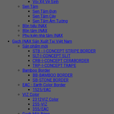
Vòi Xịt Vệ Sinh
Sen Tắm
Sen Tắm Đơn
Sen Tắm Cây
Sen Tắm Âm Tường
Bồn tiểu INAX
Bồn tắm INAX
Phụ kiện nhà tắm INAX
Gạch INAX Sản Xuất Tại Việt Nam
Sản phẩm mới
STB - I-CONCEPT STRIPE BORDER
SLT-I-CONCEPT SLIT
CRB-I-CONCEPT CERABORDER
TRP-I-CONCEPT TRAPE
Bamboo Border
BB-BAMBOO BORDER
SB-STONE BORDER
EAC - Earth Color Border
1525/EAC
VIZ Color
2312VIZ Color
255-VIZ
355/EAC
Gạch Mặt Bóng