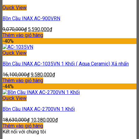
Quick View
Bồn Cầu INAX AC-900VRN
9,070,000
₫
5,590,000
₫
Thêm vào giỏ hàng
-40%
Quick View
Bồn Cầu INAX AC-1035VN 1 Khối ( Aqua Ceramic) Xả nhấn
16,100,000
₫
9,580,000
₫
Thêm vào giỏ hàng
-44%
Quick View
Bồn Cầu INAX AC-2700VN 1 Khối
18,630,000
₫
10,380,000
₫
Thêm vào giỏ hàng
Kết nối với chúng tôi