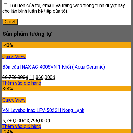
Lưu tên của tôi, email, và trang web trong trình duyệt này
cho lần bình luận kế tiếp của tôi.
Sản phẩm tương tự
-43%
Quick View
Bồn cầu INAX AC-4005VN 1 Khối ( Aqua Ceramic)
20,750,000
₫
11,860,000
₫
Thêm vào giỏ hàng
-34%
Quick View
Vòi Lavabo Inax LFV-502SH Nóng Lạnh
5,780,000
₫
3,795,000
₫
Thêm vào giỏ hàng
-24%