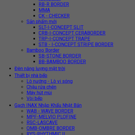
RB-R BORDER
MMA
CK - CHECKER
Sản phẩm mới
SLT-I-CONCEPT SLIT
CRB-I-CONCEPT CERABORDER
TRP-I-CONCEPT TRAPE
STB - I-CONCEPT STRIPE BORDER
Bamboo Border
SB-STONE BORDER
BB-BAMBOO BORDER
Đèn năng lượng mặt trời
Thiết bị nhà bếp
Lò nướng - Lò vi sóng
Chậu rửa chén
Máy hút mùi
Vòi bếp
Gạch INAX Nhập Khẩu Nhật Bản
WAB - WAVE BORDER
MPF-MELVIO PLOFINE
RSC-LASCAVE
OMB-OMBRE BORDER
RYS-RHYTHMIC II