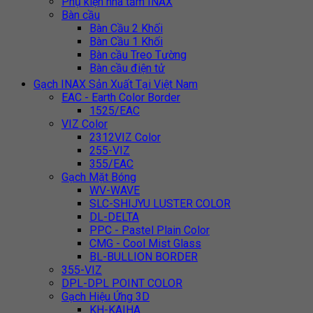
Phụ kiện nhà tắm INAX
Bàn cầu
Bàn Cầu 2 Khối
Bàn Cầu 1 Khối
Bàn cầu Treo Tường
Bàn cầu điện tử
Gạch INAX Sản Xuất Tại Việt Nam
EAC - Earth Color Border
1525/EAC
VIZ Color
2312VIZ Color
255-VIZ
355/EAC
Gạch Mặt Bóng
WV-WAVE
SLC-SHIJYU LUSTER COLOR
DL-DELTA
PPC - Pastel Plain Color
CMG - Cool Mist Glass
BL-BULLION BORDER
355-VIZ
DPL-DPL POINT COLOR
Gạch Hiệu Ứng 3D
KH-KAIHA