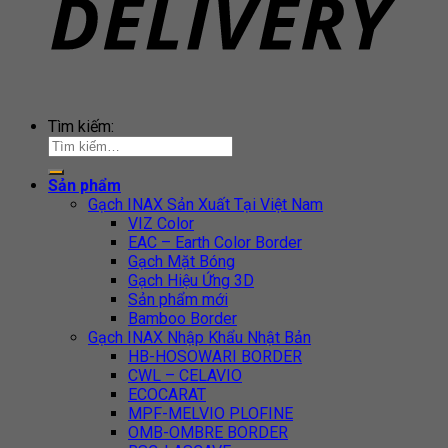
Tìm kiếm:
Sản phẩm
Gạch INAX Sản Xuất Tại Việt Nam
VIZ Color
EAC – Earth Color Border
Gạch Mặt Bóng
Gạch Hiệu Ứng 3D
Sản phẩm mới
Bamboo Border
Gạch INAX Nhập Khẩu Nhật Bản
HB-HOSOWARI BORDER
CWL – CELAVIO
ECOCARAT
MPF-MELVIO PLOFINE
OMB-OMBRE BORDER