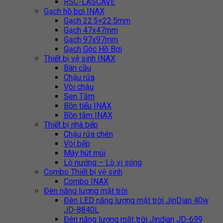
RSC-LASCAVE
Gạch hồ bơi INAX
Gạch 22.5×22.5mm
Gạch 47x47mm
Gạch 97x97mm
Gạch Góc Hồ Bơi
Thiết bị vệ sinh INAX
Bàn cầu
Chậu rửa
Vòi chậu
Sen Tắm
Bồn tiểu INAX
Bồn tắm INAX
Thiết bị nhà bếp
Chậu rửa chén
Vòi bếp
Máy hút mùi
Lò nướng – Lò vi sóng
Combo Thiết bị vệ sinh
Combo INAX
Đèn năng lượng mặt trời
Đèn LED năng lượng mặt trời JinDian 40w
JD-8840L
Đèn năng lượng mặt trời Jindian JD-699