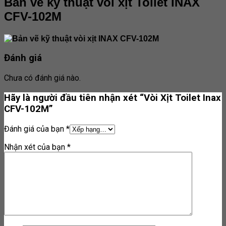
Bản vẽ kỹ thuật vòi xịt Toilet INAX
CFV-102M
Đánh giá
Chưa có đánh giá nào.
Hãy là người đầu tiên nhận xét “Vòi Xịt Toilet Inax
CFV-102M”
Đánh giá của bạn
*
Nhận xét của bạn
*