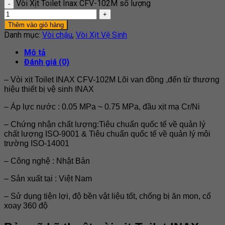
Vòi Xịt Toilet Inax CFV-102M số lượng
Thêm vào giỏ hàng
Danh mục:
Vòi chậu
,
Vòi Xịt Vệ Sinh
Mô tả
Đánh giá (0)
– Vòi xịt Toilet INAX CFV-102M Lõi van đồng ,đến từ thương
hiệu thiết bị vệ sinh INAX
– Áp lực nước : 0.05 MPa ~ 0.75 MPa, đầu xịt mạ Cr/Ni
– Chứng nhận chất lượng:Tiêu chuẩn quốc tế về quản lý
chất lượng ISO-9001 & Tiêu chuẩn quốc tế về quản lý môi
trường ISO-14001
– Công nghệ : Nhật Bản
– Sản xuất tại : Việt Nam
– Sử dụng tiện lợi, độ bền vật liệu tốt, chống bị ăn mon, cổ
xoay 360 độ