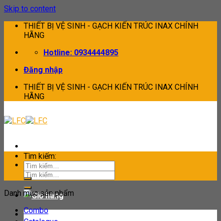
Skip to content
THIẾT BỊ VỆ SINH - GẠCH KIẾN TRÚC INAX CHÍNH
HÃNG
Hotline: 0934444895
Đăng nhập
THIẾT BỊ VỆ SINH - GẠCH KIẾN TRÚC INAX CHÍNH
HÃNG
Tìm kiếm:
Tìm kiếm:
Danh mục sản phẩm
Combo