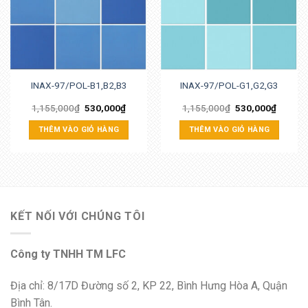
INAX-97/POL-B1,B2,B3
INAX-97/POL-G1,G2,G3
1,155,000
₫
530,000
₫
1,155,000
₫
530,000
₫
THÊM VÀO GIỎ HÀNG
THÊM VÀO GIỎ HÀNG
KẾT NỐI VỚI CHÚNG TÔI
Công ty TNHH TM LFC
Địa chỉ: 8/17D Đường số 2, KP 22, Bình Hưng Hòa A, Quận
Bình Tân.