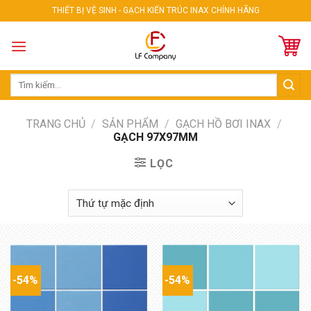
Skip
THIẾT BỊ VỆ SINH - GẠCH KIẾN TRÚC INAX CHÍNH HÃNG
to
content
Tìm
kiếm:
TRANG CHỦ
/
SẢN PHẨM
/
GẠCH HỒ BƠI INAX
/
GẠCH 97X97MM
LỌC
-54%
-54%