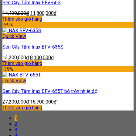
Sen Cây Tắm Inax BFV-60S
14,430,000
₫
11,800,000
₫
Thêm vào giỏ hàng
-39%
Quick View
Sen Cây Tắm Inax BFV-635S
13,200,000
₫
8,100,000
₫
Thêm vào giỏ hàng
-39%
Quick View
Sen Cây Tắm Inax BFV-655T bộ trộn nhiệt độ
27,200,000
₫
16,700,000
₫
Thêm vào giỏ hàng
1
2
3
4