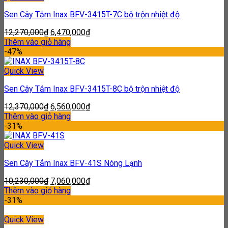
Sen Cây Tắm Inax BFV-3415T-7C bộ trộn nhiệt độ
12,270,000
₫
6,470,000
₫
Thêm vào giỏ hàng
-47%
Quick View
Sen Cây Tắm Inax BFV-3415T-8C bộ trộn nhiệt độ
12,370,000
₫
6,560,000
₫
Thêm vào giỏ hàng
-31%
Quick View
Sen Cây Tắm Inax BFV-41S Nóng Lạnh
10,230,000
₫
7,060,000
₫
Thêm vào giỏ hàng
-31%
Quick View