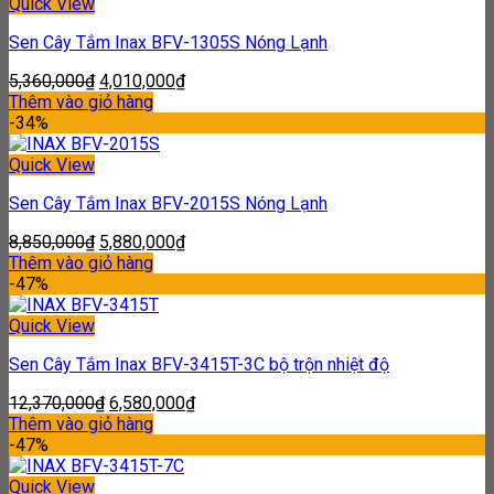
Quick View
Sen Cây Tắm Inax BFV-1305S Nóng Lạnh
5,360,000
₫
4,010,000
₫
Thêm vào giỏ hàng
-34%
Quick View
Sen Cây Tắm Inax BFV-2015S Nóng Lạnh
8,850,000
₫
5,880,000
₫
Thêm vào giỏ hàng
-47%
Quick View
Sen Cây Tắm Inax BFV-3415T-3C bộ trộn nhiệt độ
12,370,000
₫
6,580,000
₫
Thêm vào giỏ hàng
-47%
Quick View