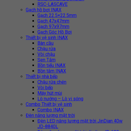
RSC-LASCAVE
Gạch hồ bơi INAX
Gạch 22.5×22.5mm
Gạch 47x47mm
Gạch 97x97mm
Gạch Góc Hồ Bơi
Thiết bị vệ sinh INAX
Bàn cầu
Chậu rửa
Vòi chậu
Sen Tắm
Bồn tiểu INAX
Bồn tắm INAX
Thiết bị nhà bếp
Chậu rửa chén
Vòi bếp
Máy hút mùi
Lò nướng – Lò vi sóng
Combo Thiết bị vệ sinh
Combo INAX
Đèn năng lượng mặt trời
Đèn LED năng lượng mặt trời JinDian 40w
JD-8840L