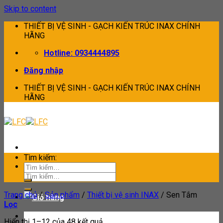
Skip to content
THIẾT BỊ VỆ SINH - GẠCH KIẾN TRÚC INAX CHÍNH
HÃNG
Hotline: 0934444895
Đăng nhập
THIẾT BỊ VỆ SINH - GẠCH KIẾN TRÚC INAX CHÍNH
HÃNG
Tìm kiếm:
Tìm kiếm:
Trang chủ
/
Sản phẩm
/
Thiết bị vệ sinh INAX
/
Sen Tắm
Lọc
Hiển thị 1–12 của 48 kết quả