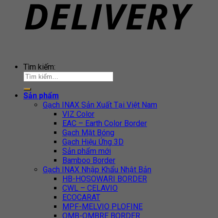
Tìm kiếm:
Sản phẩm
Gạch INAX Sản Xuất Tại Việt Nam
VIZ Color
EAC – Earth Color Border
Gạch Mặt Bóng
Gạch Hiệu Ứng 3D
Sản phẩm mới
Bamboo Border
Gạch INAX Nhập Khẩu Nhật Bản
HB-HOSOWARI BORDER
CWL – CELAVIO
ECOCARAT
MPF-MELVIO PLOFINE
OMB-OMBRE BORDER