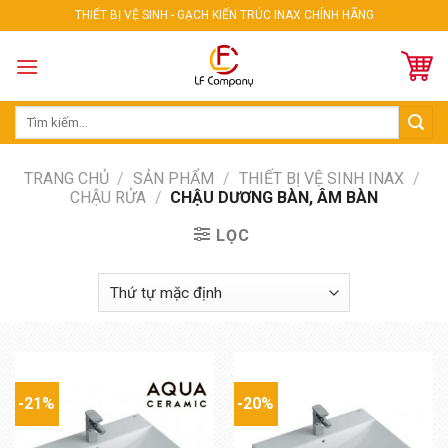
Skip
THIẾT BỊ VỆ SINH - GẠCH KIẾN TRÚC INAX CHÍNH HÃNG
to
content
Tìm
kiếm:
TRANG CHỦ
/
SẢN PHẨM
/
THIẾT BỊ VỆ SINH INAX
/
CHẬU RỬA
/
CHẬU DƯƠNG BÀN, ÂM BÀN
LỌC
-21%
-20%