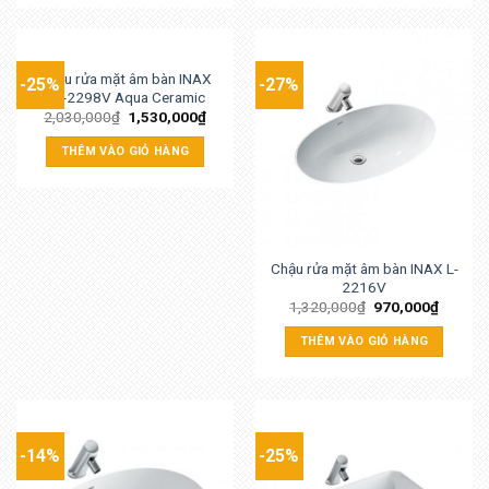
Chậu rửa mặt âm bàn INAX
-25%
-27%
AL-2298V Aqua Ceramic
2,030,000
₫
1,530,000
₫
THÊM VÀO GIỎ HÀNG
Chậu rửa mặt âm bàn INAX L-
2216V
1,320,000
₫
970,000
₫
THÊM VÀO GIỎ HÀNG
-14%
-25%