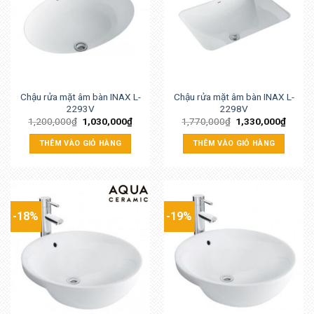
Chậu rửa mặt âm bàn INAX L-
Chậu rửa mặt âm bàn INAX L-
2293V
2298V
1,200,000
₫
1,030,000
₫
1,770,000
₫
1,330,000
₫
THÊM VÀO GIỎ HÀNG
THÊM VÀO GIỎ HÀNG
-18%
-19%