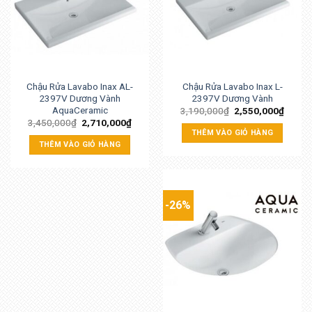
Chậu Rửa Lavabo Inax AL-
Chậu Rửa Lavabo Inax L-
2397V Dương Vành
2397V Dương Vành
AquaCeramic
3,190,000
₫
2,550,000
₫
3,450,000
₫
2,710,000
₫
THÊM VÀO GIỎ HÀNG
THÊM VÀO GIỎ HÀNG
-26%