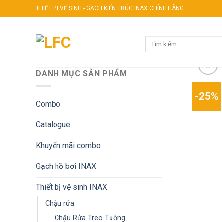
Skip
THIẾT BỊ VỆ SINH - GẠCH KIẾN TRÚC INAX CHÍNH HÃNG
to
content
Tìm
kiếm:
DANH MỤC SẢN PHẨM
-25%
Combo
Catalogue
Khuyến mãi combo
Gạch hồ bơi INAX
Thiết bị vệ sinh INAX
Chậu rửa
Chậu Rửa Treo Tường