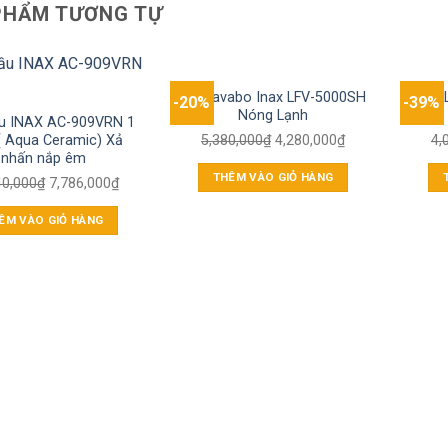
PHẨM TƯƠNG TỰ
Vòi Lavabo Inax LFV-5000SH
Vòi 
-20%
-39%
Nóng Lạnh
u INAX AC-909VRN 1
5,380,000
₫
4,280,000
₫
4,
( Aqua Ceramic) Xả
nhấn nắp êm
THÊM VÀO GIỎ HÀNG
40,000
₫
7,786,000
₫
ÊM VÀO GIỎ HÀNG