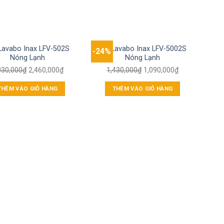
Lavabo Inax LFV-502S
Vòi Lavabo Inax LFV-5002S
-24%
-42
Nóng Lạnh
Nóng Lạnh
030,000
₫
2,460,000
₫
1,430,000
₫
1,090,000
₫
THÊM VÀO GIỎ HÀNG
THÊM VÀO GIỎ HÀNG
Bồn
K
1