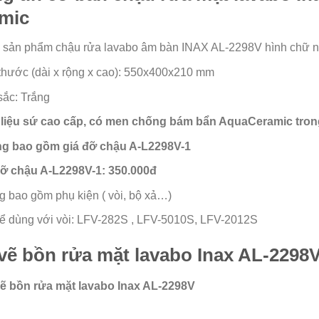
mic
sản phẩm chậu rửa lavabo âm bàn INAX AL-2298V hình chữ nhật
thước (dài x rộng x cao): 550x400x210 mm
ắc: Trắng​
 liệu sứ cao cấp, có men chống bám bẩn AquaCeramic tron
g bao gồm giá đỡ chậu A-L2298V-1
đỡ chậu A-L2298V-1: 350.000đ
 bao gồm phụ kiện ( vòi, bộ xả…)
ể dùng với vòi: LFV-282S , LFV-5010S, LFV-2012S
vẽ bồn rửa mặt lavabo Inax AL-2298