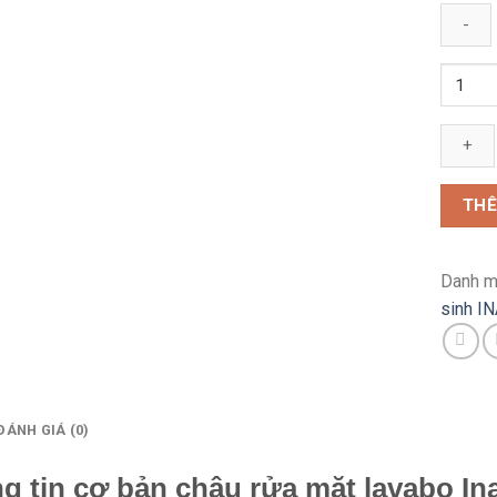
Chậu
rửa
mặt
âm
bàn
INAX
THÊ
AL-
2298V
Aqua
Danh m
Cerami
sinh I
số
lượng
ĐÁNH GIÁ (0)
g tin cơ bản chậu rửa mặt lavabo I