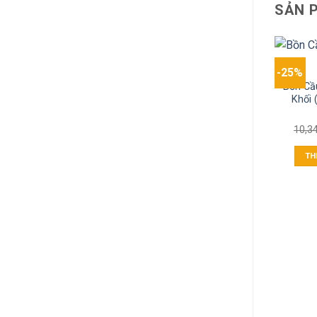
SẢN 
-25%
Bồn Cầ
Khối 
10,3
TH