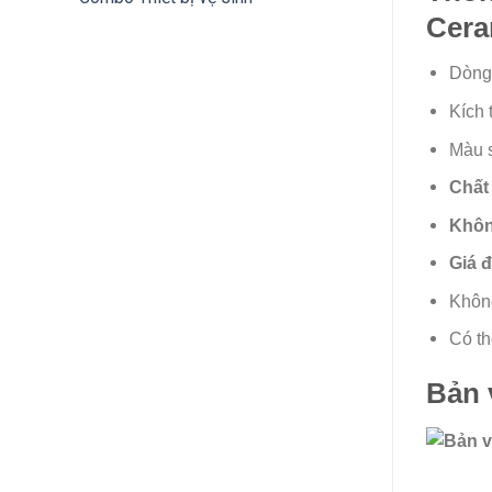
Cera
Dòng 
Kích 
Màu s
Chất
Khôn
Giá 
Không
Có th
Bản 