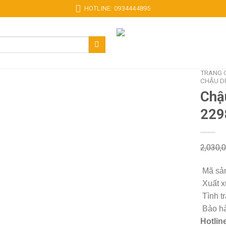
HOTLINE: 0934444895
TRANG 
CHẬU D
Chậ
229
2,030,
Mã sả
Xuất x
Tình t
Bảo hà
Hotlin