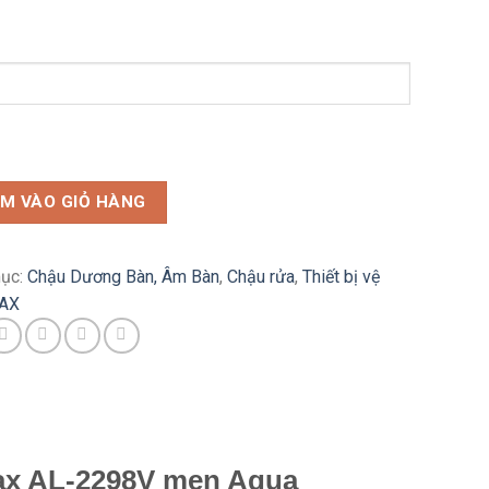
M VÀO GIỎ HÀNG
ục:
Chậu Dương Bàn, Âm Bàn
,
Chậu rửa
,
Thiết bị vệ
c
NAX
nax AL-2298V men Aqua