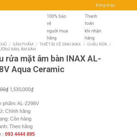
Đăng nhập
100% bảo
Thanh
vệ
toán
người mua
khi nhận
hàng
hàng
CHỦ
/
SẢN PHẨM
/
THIẾT BỊ VỆ SINH INAX
/
CHẬU RỬA
/
ƯƠNG BÀN, ÂM BÀN
u rửa mặt âm bàn INAX AL-
8V Aqua Ceramic
000
₫
1,530,000
₫
n phẩm: AL-2298V
ứ: Chính hãng
rạng: Còn hàng
nh: Theo hãng
e :
093 4444 895