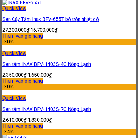
Quick View
Sen Cây Tắm Inax BFV-655T bộ trộn nhiệt độ
27,200,000
₫
16,700,000
₫
Thêm vào giỏ hàng
-30%
Quick View
Sen tắm INAX BFV-1403S-4C Nóng Lạnh
2,350,000
₫
1,650,000
₫
Thêm vào giỏ hàng
-30%
Quick View
Sen tắm INAX BFV-1403S-7C Nóng Lạnh
2,610,000
₫
1,830,000
₫
Thêm vào giỏ hàng
-34%