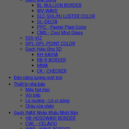
BL-BULLION BORDER
WV-WAVE
SLC-SHIJYU LUSTER COLOR
DL-DELTA
PPC - Pastel Plain Color
CMG - Cool Mist Glass
355-VIZ
DPL-DPL POINT COLOR
Gạch Hiệu Ứng 3D
KH-KAIHA
RB-R BORDER
MMA
CK - CHECKER
Đèn năng lượng mặt trời
Thiết bị nhà bếp
Máy hút mùi
Vòi bếp
Lò nướng - Lò vi sóng
Chậu rửa chén
Gạch INAX Nhập Khẩu Nhật Bản
HB-HOSOWARI BORDER
CWL - CELAVIO