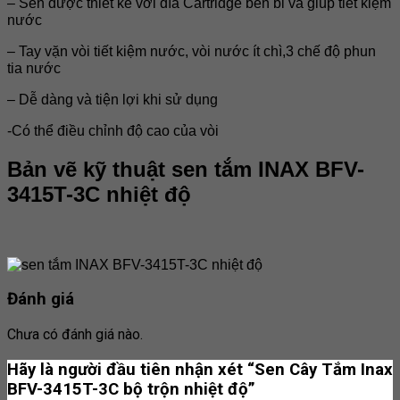
– Sen được thiết kế với đĩa Cartridge bền bỉ và giúp tiết kiệm
nước
– Tay vặn vòi tiết kiệm nước, vòi nước ít chì,3 chế độ phun
tia nước
– Dễ dàng và tiện lợi khi sử dụng
-Có thể điều chỉnh độ cao của vòi
Bản vẽ kỹ thuật sen tắm INAX BFV-
3415T-3C nhiệt độ
Đánh giá
Chưa có đánh giá nào.
Hãy là người đầu tiên nhận xét “Sen Cây Tắm Inax
BFV-3415T-3C bộ trộn nhiệt độ”