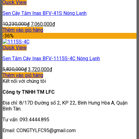
Quick View
Sen Cây Tắm Inax BFV-41S Nóng Lạnh
10,230,000
₫
7,060,000
₫
Thêm vào giỏ hàng
-36%
Quick View
Sen Tắm Cây Inax BFV-1115S-4C Nóng Lạnh
5,820,000
₫
3,720,000
₫
Thêm vào giỏ hàng
Kết nối với chúng tôi
Công ty TNHH TM LFC
Địa chỉ: 8/17D Đường số 2, KP 22, Bình Hưng Hòa A, Quận
Bình Tân.
Tư vấn: 093.4444.895
Email: CONGTYLFC95@gmail.com