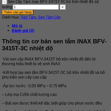
Sen Cây Tắm Inax BFV-3415T-3C bộ trộn nhiệt độ số
lượng
Thêm vào giỏ hàng
Danh mục:
Sen Tắm
,
Sen Tắm Cây
Mô tả
Đánh giá (0)
Thông tin cơ bản sen tắm INAX BFV-
3415T-3C nhiệt độ
Vòi sen cây INAX BFV-3415T bộ trộn nhiệt độ đến từ
thương hiệu thiết bị vệ sinh INAX
-Kết hợp tay sen tắm BFV-3415T-3C bộ trộn nhiệt độ và bộ
phụ kiện sen cây cao cấp
-Áp lực nước : 0.05 MPa ~ 0.75 MPa
– Lớp mạ Cr/Ni chất lượng cao
– Bát sen được thiết kế đặc biệt giúp cho phun nước đều