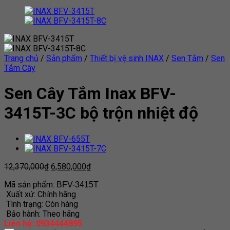
Trang chủ
/
Sản phẩm
/
Thiết bị vệ sinh INAX
/
Sen Tắm
/
Sen
Tắm Cây
Sen Cây Tắm Inax BFV-
3415T-3C bộ trộn nhiệt độ
12,370,000
₫
6,580,000
₫
Mã sản phẩm:
BFV-3415T
Xuất xứ: Chính hãng
Tình trạng: Còn hàng
Bảo hành: Theo hãng
Liên hệ: 0934444895