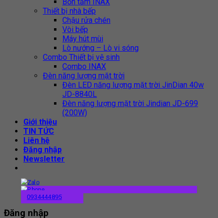
Bồn tắm INAX
Thiết bị nhà bếp
Chậu rửa chén
Vòi bếp
Máy hút mùi
Lò nướng – Lò vi sóng
Combo Thiết bị vệ sinh
Combo INAX
Đèn năng lượng mặt trời
Đèn LED năng lượng mặt trời JinDian 40w
JD-8840L
Đèn năng lượng mặt trời Jindian JD-699
(200W)
Giới thiệu
TIN TỨC
Liên hệ
Đăng nhập
Newsletter
0934444895
Đăng nhập