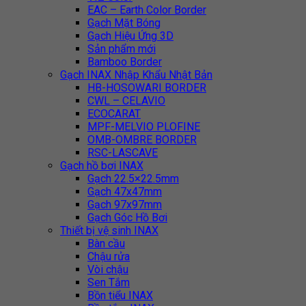
EAC – Earth Color Border
Gạch Mặt Bóng
Gạch Hiệu Ứng 3D
Sản phẩm mới
Bamboo Border
Gạch INAX Nhập Khẩu Nhật Bản
HB-HOSOWARI BORDER
CWL – CELAVIO
ECOCARAT
MPF-MELVIO PLOFINE
OMB-OMBRE BORDER
RSC-LASCAVE
Gạch hồ bơi INAX
Gạch 22.5×22.5mm
Gạch 47x47mm
Gạch 97x97mm
Gạch Góc Hồ Bơi
Thiết bị vệ sinh INAX
Bàn cầu
Chậu rửa
Vòi chậu
Sen Tắm
Bồn tiểu INAX