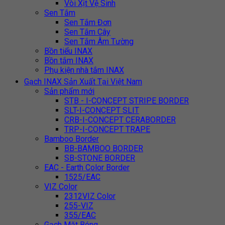
Vòi Xịt Vệ Sinh
Sen Tắm
Sen Tắm Đơn
Sen Tắm Cây
Sen Tắm Âm Tường
Bồn tiểu INAX
Bồn tắm INAX
Phụ kiện nhà tắm INAX
Gạch INAX Sản Xuất Tại Việt Nam
Sản phẩm mới
STB - I-CONCEPT STRIPE BORDER
SLT-I-CONCEPT SLIT
CRB-I-CONCEPT CERABORDER
TRP-I-CONCEPT TRAPE
Bamboo Border
BB-BAMBOO BORDER
SB-STONE BORDER
EAC - Earth Color Border
1525/EAC
VIZ Color
2312VIZ Color
255-VIZ
355/EAC
Gạch Mặt Bóng