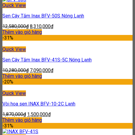
Quick View
Sen Cây Tắm Inax BFV-50S Nóng Lạnh
12,580,000
₫
8,310,000
₫
Thêm vào giỏ hàng
-31%
Quick View
Sen Cây Tắm Inax BFV-41S-5C Nóng Lạnh
10,280,000
₫
7,090,000
₫
Thêm vào giỏ hàng
-20%
Quick View
Vòi hoa sen INAX BFV-10-2C Lạnh
1,870,000
₫
1,500,000
₫
Thêm vào giỏ hàng
-31%