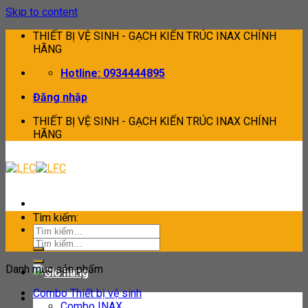
Skip to content
THIẾT BỊ VỆ SINH - GẠCH KIẾN TRÚC INAX CHÍNH
HÃNG
Hotline: 0934444895
Đăng nhập
THIẾT BỊ VỆ SINH - GẠCH KIẾN TRÚC INAX CHÍNH
HÃNG
Tìm kiếm:
Tìm kiếm:
Danh mục sản phẩm
Combo Thiết bị vệ sinh
Combo INAX