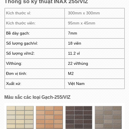
Thông số kỹ thuật INAX 255/VIZ
Kích thước vỉ:
300mm x 300mm
Kích thước viên:
95mm x 45mm
Bề dày gạch:
7mm
Số lượng gạch/vỉ:
18 viên
Số lượng vỉ/m2:
11.2 vỉ
Vỉ/thùng:
22 vỉ/thùng
Đơn vị tính:
M2
Xuất xứ:
Việt Nam
Màu sắc các loại Gạch-255/VIZ