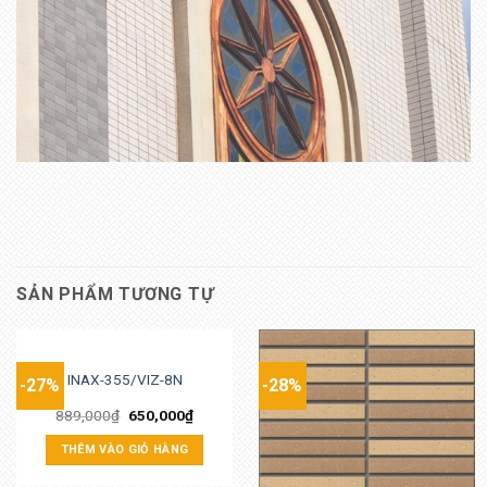
SẢN PHẨM TƯƠNG TỰ
INAX-355/VIZ-8N
-27%
-28%
889,000
₫
650,000
₫
THÊM VÀO GIỎ HÀNG