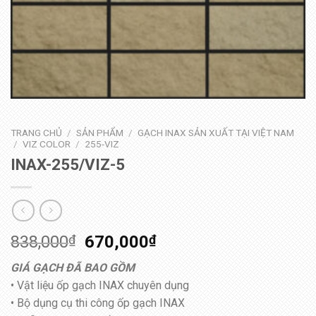
TRANG CHỦ
/
SẢN PHẨM
/
GẠCH INAX SẢN XUẤT TẠI VIỆT NAM
/
VIZ COLOR
/
255-VIZ
INAX-255/VIZ-5
838,000
₫
670,000
₫
GIÁ GẠCH ĐÃ BAO GỒM
• Vật liệu ốp gạch INAX chuyên dụng
• Bộ dụng cụ thi công ốp gạch INAX