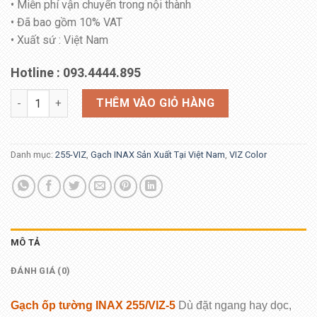
• Miễn phí vận chuyển trong nội thành
• Đã bao gồm 10% VAT
• Xuất sứ : Việt Nam
Hotline : 093.4444.895
INAX-255/VIZ-5 số lượng
THÊM VÀO GIỎ HÀNG
Danh mục:
255-VIZ
,
Gạch INAX Sản Xuất Tại Việt Nam
,
VIZ Color
MÔ TẢ
ĐÁNH GIÁ (0)
Gạch ốp tường
I
NAX 255/VIZ-5
Dù đặt ngang hay dọc,