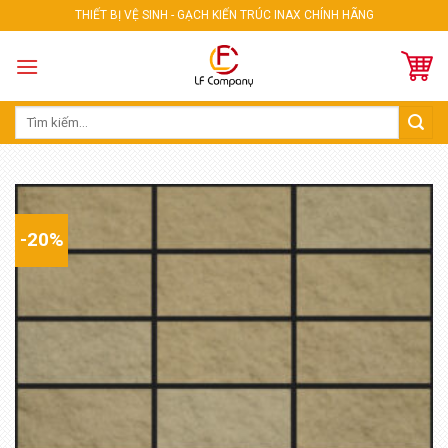
Skip
THIẾT BỊ VỆ SINH - GẠCH KIẾN TRÚC INAX CHÍNH HÃNG
to
content
Tìm
kiếm:
-20%