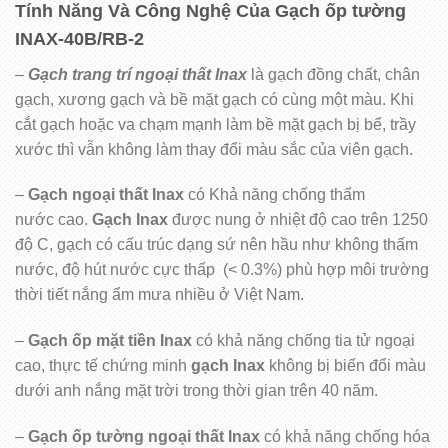
Tính Năng Và Công Nghệ Của Gạch ốp tường
INAX-40B/RB-2
–
Gạch trang trí ngoại thất Inax
là gạch đồng chất, chân
gạch, xương gạch và bề mặt gạch có cùng một màu. Khi
cắt gạch hoặc va chạm mạnh làm bề mặt gạch bị bể, trầy
xước thì vẫn không làm thay đổi màu sắc của viên gạch.
–
Gạch ngoại thất Inax
có Khả năng chống thấm
nước cao.
Gạch Inax
được nung ở nhiệt độ cao trên 1250
độ C, gạch có cấu trúc dạng sứ nên hầu như không thấm
nước, độ hút nước cực thấp (< 0.3%) phù hợp môi trường
thời tiết nắng ẩm mưa nhiều ở Việt Nam.
–
Gạch ốp mặt tiền Inax
có khả năng chống tia tử ngoại
cao, thực tế chứng minh
gạch Inax
không bị biến đổi màu
dưới anh nắng mặt trời trong thời gian trên 40 năm.
–
Gạch ốp tường ngoại thất Inax
có khả năng chống hóa