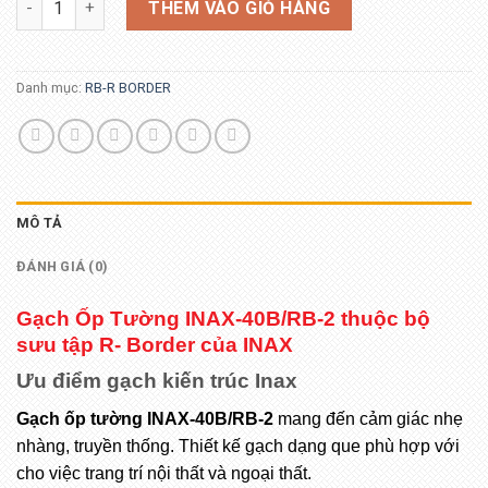
THÊM VÀO GIỎ HÀNG
Danh mục:
RB-R BORDER
MÔ TẢ
ĐÁNH GIÁ (0)
Gạch Ốp Tường INAX-40B/RB-2 thuộc bộ
sưu tập R- Border của INAX
Ưu điểm gạch kiến trúc Inax
Gạch ốp tường INAX-40B/RB-2
mang đến cảm giác nhẹ
nhàng, truyền thống. Thiết kế gạch dạng que phù hợp với
cho việc trang trí nội thất và ngoại thất.