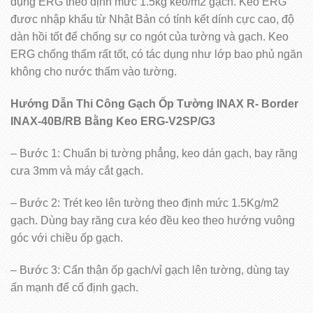
dụng ERG theo định mức 1.5kg keo/m2 gạch. Keo ERG
đươc nhập khẩu từ Nhật Bản có tính kết dính cực cao, độ
dàn hồi tốt để chống sự co ngót của tường và gạch. Keo
ERG chống thấm rất tốt, có tác dụng như lớp bao phủ ngăn
không cho nước thấm vào tường.
Hướng Dẫn Thi Công Gạch Ốp Tường INAX R- Border
INAX-40B/RB Bằng Keo ERG-V2SP/G3
– Bước 1: Chuẩn bị tường phẳng, keo dán gạch, bay răng
cưa 3mm và máy cắt gạch.
– Bước 2: Trét keo lên tường theo định mức 1.5Kg/m2
gạch. Dùng bay răng cưa kéo đều keo theo hướng vuông
góc với chiều ốp gạch.
– Bước 3: Cẩn thận ốp gạch/vỉ gạch lên tường, dùng tay
ấn mạnh để cố định gạch.