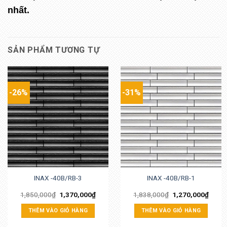
nhất.
SẢN PHẨM TƯƠNG TỰ
-26%
-31%
INAX -40B/RB-3
INAX -40B/RB-1
1,850,000
₫
1,370,000
₫
1,838,000
₫
1,270,000
₫
THÊM VÀO GIỎ HÀNG
THÊM VÀO GIỎ HÀNG