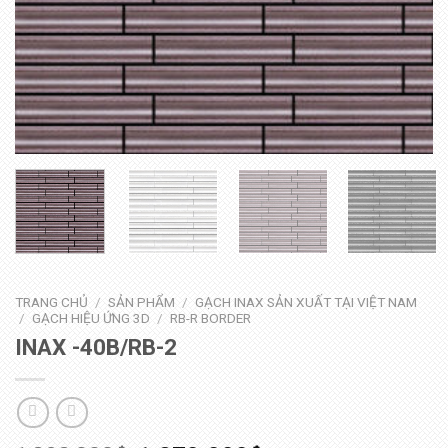
TRANG CHỦ
/
SẢN PHẨM
/
GẠCH INAX SẢN XUẤT TẠI VIỆT NAM
/
GẠCH HIỆU ỨNG 3D
/
RB-R BORDER
INAX -40B/RB-2