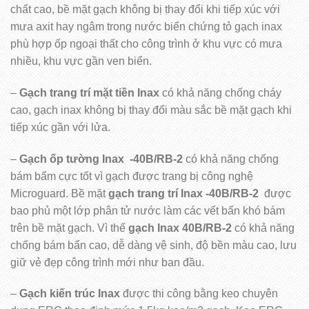
chất cao, bề mặt gạch không bị thay đổi khi tiếp xúc với
mưa axit hay ngâm trong nước biển chứng tỏ gạch inax
phù hợp ốp ngoại thất cho công trình ở khu vực có mưa
nhiều, khu vực gần ven biển.
–
Gạch trang trí mặt tiền Inax
có khả năng chống cháy
cao, gạch inax không bị thay đổi màu sắc bề mặt gạch khi
tiếp xúc gần với lửa.
–
Gạch ốp tường Inax -40B/RB-2
có khả năng chống
bám bẩm cực tốt vì gạch được trang bị công nghệ
Microguard. Bề mặt
gạch trang trí Inax -40B/RB-2
được
bao phủ một lớp phân tử nước làm các vết bẩn khó bám
trên bề mặt gạch. Vì thế
gạch Inax 40B/RB-2
có khả năng
chống bám bẩn cao, dễ dàng vệ sinh, độ bền màu cao, lưu
giữ vẻ đẹp công trình mới như ban đầu.
–
Gạch kiến trúc Inax
được thi công bằng keo chuyên