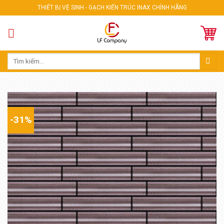
Skip
THIẾT BỊ VỆ SINH - GẠCH KIẾN TRÚC INAX CHÍNH HÃNG
to
content
Tìm
kiếm:
-31%