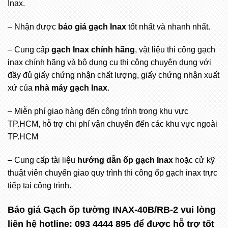
Inax.
– Nhận được
báo giá gạch Inax
tốt nhất và nhanh nhất.
– Cung cấp
gạch Inax chính hãng
, vật liệu thi công gạch
inax chính hãng và bộ dụng cụ thi công chuyên dụng với
đầy đủ giấy chứng nhận chất lượng, giấy chứng nhận xuất
xứ của
nhà máy gạch Inax
.
– Miễn phí giao hàng đến công trình trong khu vực
TP.HCM, hỗ trợ chi phí vận chuyển đến các khu vực ngoài
TP.HCM
– Cung cấp tài liệu
hướng dẫn ốp gạch Inax
hoặc cử kỹ
thuật viên chuyển giao quy trình thi công ốp gạch inax trực
tiếp tại công trình.
Báo giá Gạch ốp tường INAX-40B/RB-2
vui lòng
liên hệ hotline:
093 4444 895
để được hỗ trợ tốt