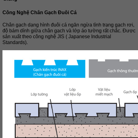
Công Nghệ Chân Gạch Đuôi Cá
Chân gạch dạng hình đuôi cá ngăn ngừa tình trạng gạch rơi,
độ bám dính giữa chân gạch và lớp áo tường rất chắc. Được
sản xuất theo công nghệ JIS ( Japanese Industrial
Standards).