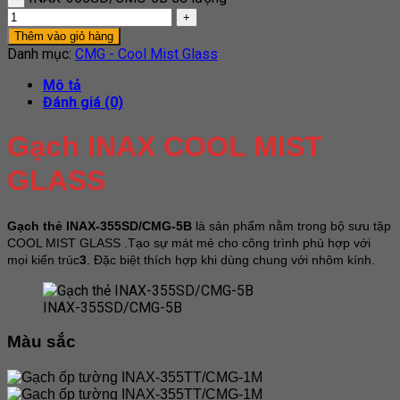
Thêm vào giỏ hàng
Danh mục:
CMG - Cool Mist Glass
Mô tả
Đánh giá (0)
Gạch INAX COOL MIST
GLASS
Gạch thẻ INAX-355SD/CMG-5B
là sản phẩm nằm trong bộ sưu tập
COOL MIST GLASS .Tạo sự mát mẻ cho công trình phù hợp với
mọi kiến trúc
3
. Đặc biệt thích hợp khi dùng chung với nhôm kính.
INAX-355SD/CMG-5B
Màu sắc