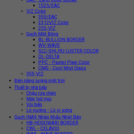
1525/EAC
VIZ Color
355/EAC
2312VIZ Color
255-VIZ
Gạch Mặt Bóng
BL-BULLION BORDER
WV-WAVE
SLC-SHIJYU LUSTER COLOR
DL-DELTA
PPC - Pastel Plain Color
CMG - Cool Mist Glass
355-VIZ
Đèn năng lượng mặt trời
Thiết bị nhà bếp
Chậu rửa chén
Máy hút mùi
Vòi bếp
Lò nướng - Lò vi sóng
Gạch INAX Nhập Khẩu Nhật Bản
HB-HOSOWARI BORDER
CWL - CELAVIO