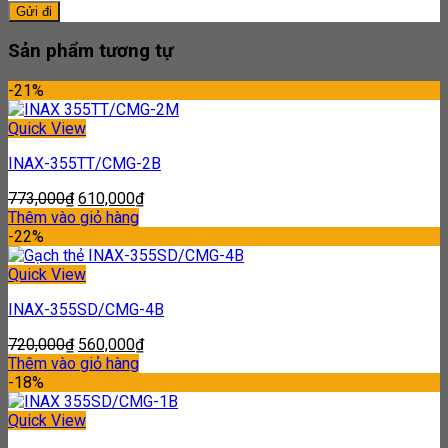
Sản phẩm tương tự
-21%
Quick View
INAX-355TT/CMG-2B
773,000
₫
610,000
₫
Thêm vào giỏ hàng
-22%
Quick View
INAX-355SD/CMG-4B
720,000
₫
560,000
₫
Thêm vào giỏ hàng
-18%
Quick View