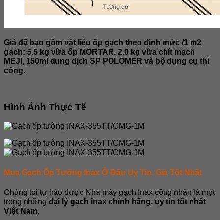
Giá đã bao gồm vật liệu ốp gạch theo định mức /1 m2
gạch: 5.5 kg vữa ốp MORTAR, 2.0 kg vữa chít mạch
MEJI, 150ml dung dịch SP POLOMER và bộ dụng cụ thi
công.
Hình Ảnh Thực Tế
Mua Gạch Ốp Tường Inax Ở Đâu Uy Tín, Giá Tốt Nhất
Chúng tôi tự hào được Nhà máy gạch Inax công nhận là một
trong những
đại lý gạch inax chính hãng, uy tín tốt nhất
Việt Nam
.