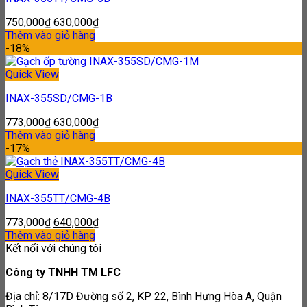
750,000
₫
630,000
₫
Thêm vào giỏ hàng
-18%
Quick View
INAX-355SD/CMG-1B
773,000
₫
630,000
₫
Thêm vào giỏ hàng
-17%
Quick View
INAX-355TT/CMG-4B
773,000
₫
640,000
₫
Thêm vào giỏ hàng
Kết nối với chúng tôi
Công ty TNHH TM LFC
Địa chỉ: 8/17D Đường số 2, KP 22, Bình Hưng Hòa A, Quận