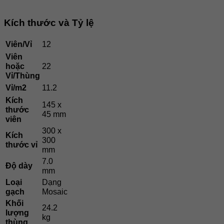
Kích thước và Tỷ lệ
Viên/Vỉ
12
Viên
hoặc
22
Vỉ/Thùng
Vỉ/m2
11.2
Kích
145 x
thước
45 mm
viên
300 x
Kích
300
thước vỉ
mm
7.0
Độ dày
mm
Loại
Dạng
gạch
Mosaic
Khối
24.2
lượng
kg
thùng