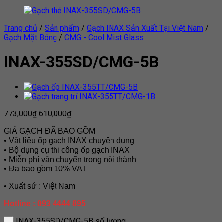
Trang chủ
/
Sản phẩm
/
Gạch INAX Sản Xuất Tại Việt Nam
/
Gạch Mặt Bóng
/
CMG - Cool Mist Glass
INAX-355SD/CMG-5B
773,000
₫
610,000
₫
GIÁ GẠCH ĐÃ BAO GỒM
• Vật liệu ốp gạch INAX chuyên dụng
• Bộ dụng cụ thi công ốp gạch INAX
• Miễn phí vận chuyển trong nội thành
• Đã bao gồm 10% VAT
• Xuất sứ : Việt Nam
Hotline : 093 4444 895
INAX-355SD/CMG-5B số lượng