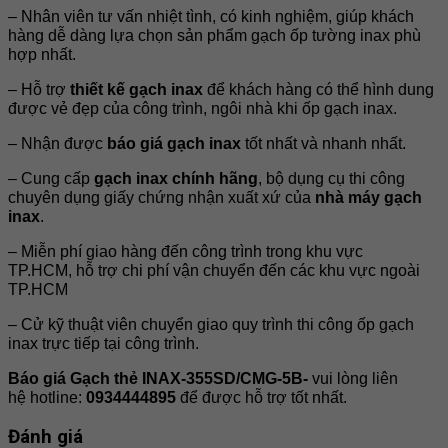
– Nhân viên tư vấn nhiệt tình, có kinh nghiệm, giúp khách
hàng dễ dàng lựa chọn sản phẩm gạch ốp tường inax phù
hợp nhất.
– Hỗ trợ
thiết kế gạch inax
để khách hàng có thể hình dung
được vẻ đẹp của công trình, ngôi nhà khi ốp gạch inax.
– Nhận được
báo giá gạch inax
tốt nhất và nhanh nhất.
– Cung cấp
gạch inax chính hãng
, bộ dụng cụ thi công
chuyên dụng giấy chứng nhận xuất xứ của
nhà máy gạch
inax
.
– Miễn phí giao hàng đến công trình trong khu vực
TP.HCM, hỗ trợ chi phí vận chuyển đến các khu vực ngoài
TP.HCM
– Cử kỹ thuật viên chuyển giao quy trình thi công ốp gạch
inax trực tiếp tại công trình.
Báo giá Gạch thẻ INAX-355SD/CMG-5B-
vui lòng liên
hệ hotline:
0934444895
để được hỗ trợ tốt nhất.
Đánh giá