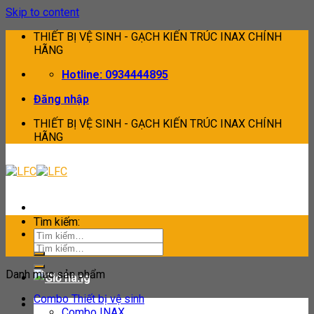
Skip to content
THIẾT BỊ VỆ SINH - GẠCH KIẾN TRÚC INAX CHÍNH
HÃNG
Hotline: 0934444895
Đăng nhập
THIẾT BỊ VỆ SINH - GẠCH KIẾN TRÚC INAX CHÍNH
HÃNG
Tìm kiếm:
Tìm kiếm:
Danh mục sản phẩm
Combo Thiết bị vệ sinh
Combo INAX