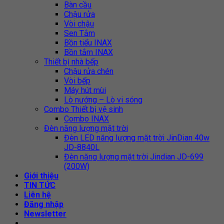
Bàn cầu
Chậu rửa
Vòi chậu
Sen Tắm
Bồn tiểu INAX
Bồn tắm INAX
Thiết bị nhà bếp
Chậu rửa chén
Vòi bếp
Máy hút mùi
Lò nướng – Lò vi sóng
Combo Thiết bị vệ sinh
Combo INAX
Đèn năng lượng mặt trời
Đèn LED năng lượng mặt trời JinDian 40w
JD-8840L
Đèn năng lượng mặt trời Jindian JD-699
(200W)
Giới thiệu
TIN TỨC
Liên hệ
Đăng nhập
Newsletter