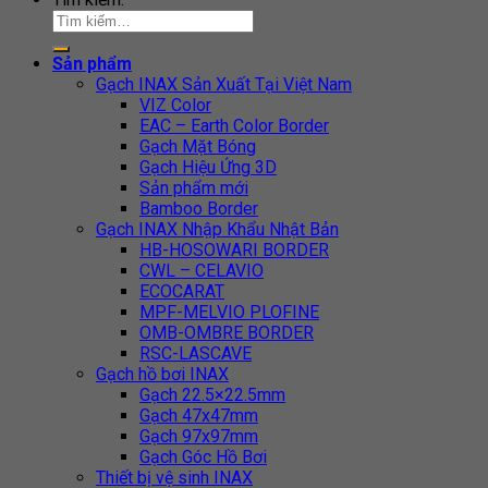
Sản phẩm
Gạch INAX Sản Xuất Tại Việt Nam
VIZ Color
EAC – Earth Color Border
Gạch Mặt Bóng
Gạch Hiệu Ứng 3D
Sản phẩm mới
Bamboo Border
Gạch INAX Nhập Khẩu Nhật Bản
HB-HOSOWARI BORDER
CWL – CELAVIO
ECOCARAT
MPF-MELVIO PLOFINE
OMB-OMBRE BORDER
RSC-LASCAVE
Gạch hồ bơi INAX
Gạch 22.5×22.5mm
Gạch 47x47mm
Gạch 97x97mm
Gạch Góc Hồ Bơi
Thiết bị vệ sinh INAX