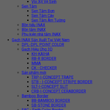
Vòi Xịt Vệ Sinh
Sen Tắm
Sen Tắm Đơn
Sen Tắm Cây
Sen Tắm Âm Tường
Bồn tiểu INAX
Bồn tắm INAX
Phụ kiện nhà tắm INAX
Gạch INAX Sản Xuất Tại Việt Nam
DPL-DPL POINT COLOR
Gạch Hiệu Ứng 3D
KH-KAIHA
RB-R BORDER
MMA
CK - CHECKER
Sản phẩm mới
TRP-I-CONCEPT TRAPE
STB - I-CONCEPT STRIPE BORDER
SLT-I-CONCEPT SLIT
CRB-I-CONCEPT CERABORDER
Bamboo Border
BB-BAMBOO BORDER
SB-STONE BORDER
EAC - Earth Color Border