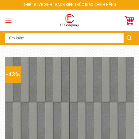
Skip
THIẾT BỊ VỆ SINH - GẠCH KIẾN TRÚC INAX CHÍNH HÃNG
to
content
Tìm
kiếm:
-43%