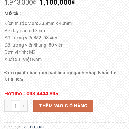
1,943,000
₫
1,100,000
₫
Mô tả :
Kích thước viên: 235mm x 40mm
Bề dày gạch: 13mm
Số lượng viên/M2: 98 viên
Số lượng viên/thùng: 80 viên
Đơn vị tính: M2
Xuất xứ: Việt Nam
Đơn giá đã bao gồm vật liệu ốp gạch nhập Khẩu từ
Nhật Bản
Hotline : 093 4444 895
INAX 40B/CK-6 số lượng
THÊM VÀO GIỎ HÀNG
Danh mục:
CK - CHECKER