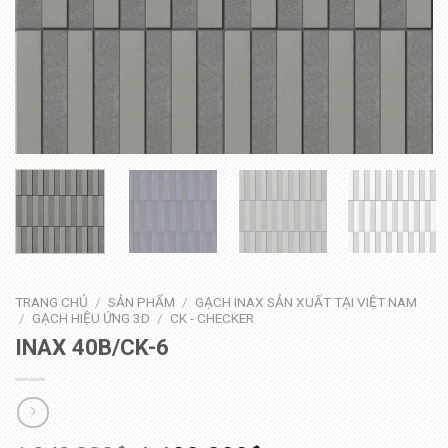
TRANG CHỦ
/
SẢN PHẨM
/
GẠCH INAX SẢN XUẤT TẠI VIỆT NAM
/
GẠCH HIỆU ỨNG 3D
/
CK - CHECKER
INAX 40B/CK-6