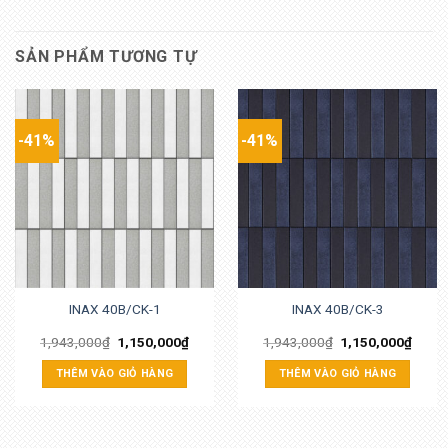
SẢN PHẨM TƯƠNG TỰ
-41%
-41%
INAX 40B/CK-1
INAX 40B/CK-3
1,943,000
₫
1,150,000
₫
1,943,000
₫
1,150,000
₫
THÊM VÀO GIỎ HÀNG
THÊM VÀO GIỎ HÀNG