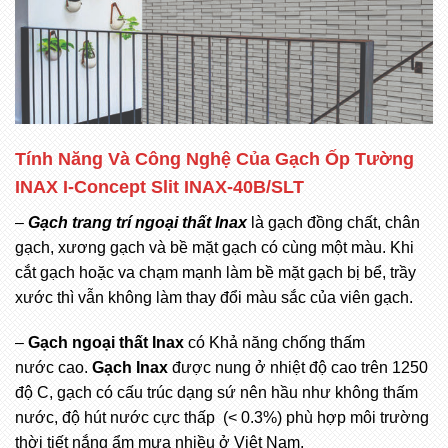
Tính Năng Và Công Nghệ Của Gạch Ốp Tường
INAX I-Concept Slit INAX-40B/SLT
–
Gạch trang trí ngoại thất Inax
là gạch đồng chất, chân
gạch, xương gạch và bề mặt gạch có cùng một màu. Khi
cắt gạch hoặc va chạm mạnh làm bề mặt gạch bị bể, trầy
xước thì vẫn không làm thay đổi màu sắc của viên gạch.
–
Gạch ngoại thất Inax
có Khả năng chống thấm
nước cao.
Gạch Inax
được nung ở nhiệt độ cao trên 1250
độ C, gạch có cấu trúc dạng sứ nên hầu như không thấm
nước, độ hút nước cực thấp (< 0.3%) phù hợp môi trường
thời tiết nắng ẩm mưa nhiều ở Việt Nam.