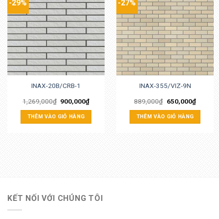
-29%
-27%
INAX-20B/CRB-1
INAX-355/VIZ-9N
1,269,000
₫
900,000
₫
889,000
₫
650,000
₫
THÊM VÀO GIỎ HÀNG
THÊM VÀO GIỎ HÀNG
KẾT NỐI VỚI CHÚNG TÔI