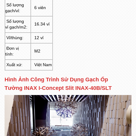
Số lượng
6 viên
gạch/vỉ:
Số lượng
16.34 vỉ
vỉ gạch/m2:
Vỉ/thùng:
12 vỉ
Đơn vị
M2
tính:
Xuất xứ:
Việt Nam
Hình Ảnh Công Trình Sử Dụng Gạch Ốp
Tường
INAX I-Concept Slit INAX-40B/SLT