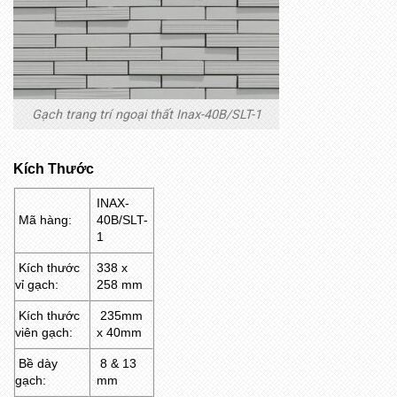
Gạch trang trí ngoại thất Inax-40B/SLT-1
Kích Thước
INAX-
Mã hàng:
40B/SLT-
1
Kích thước
338 x
vỉ gạch:
258 mm
Kích thước
235mm
viên gạch:
x 40mm
Bề dày
8 & 13
gạch:
mm