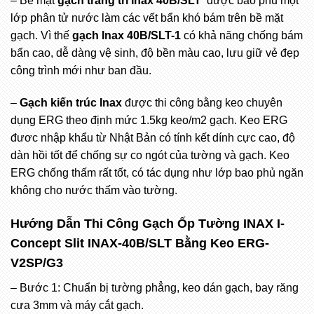
– Bề mặt
gạch trang trí Inax 40B/SLT
được bao phủ một
lớp phân tử nước làm các vết bẩn khó bám trên bề mặt
gạch. Vì thế
gạch Inax 40B
/
SLT-1
có khả năng chống bám
bẩn cao, dễ dàng vệ sinh, độ bền màu cao, lưu giữ vẻ đẹp
công trình mới như ban đầu.
–
Gạch kiến trúc Inax
được thi công bằng keo chuyên
dụng ERG theo định mức 1.5kg keo/m2 gạch. Keo ERG
đươc nhập khẩu từ Nhật Bản có tính kết dính cực cao, độ
dàn hồi tốt để chống sự co ngót của tường và gạch. Keo
ERG chống thấm rất tốt, có tác dụng như lớp bao phủ ngăn
không cho nước thấm vào tường.
Hướng Dẫn Thi Công Gạch Ốp Tường
INAX I-
Concept Slit INAX-40B/SLT
Bằng Keo ERG-
V2SP/G3
– Bước 1: Chuẩn bị tường phẳng, keo dán gạch, bay răng
cưa 3mm và máy cắt gạch.