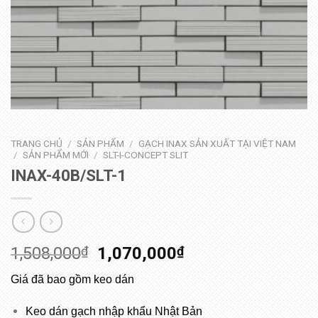
TRANG CHỦ
/
SẢN PHẨM
/
GẠCH INAX SẢN XUẤT TẠI VIỆT NAM
/
SẢN PHẨM MỚI
/
SLT-I-CONCEPT SLIT
INAX-40B/SLT-1
1,508,000
₫
1,070,000
₫
Giá đã bao gồm keo dán
Keo dán gạch nhập khẩu Nhật Bản