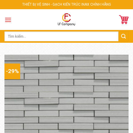
Skip
THIẾT BỊ VỆ SINH - GẠCH KIẾN TRÚC INAX CHÍNH HÃNG
to
content
Tìm
kiếm:
-29%