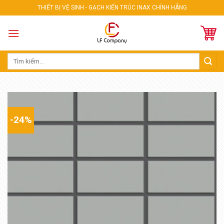
Skip
THIẾT BỊ VỆ SINH - GẠCH KIẾN TRÚC INAX CHÍNH HÃNG
to
content
Tìm
kiếm:
-24%