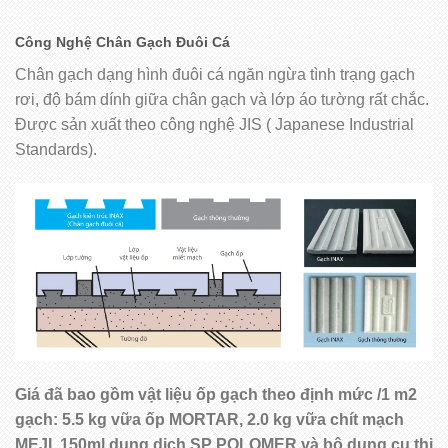
Công Nghệ Chân Gạch Đuôi Cá
Chân gạch dạng hình đuôi cá ngăn ngừa tình trạng gạch
rơi, độ bám dính giữa chân gạch và lớp áo tường rất chắc.
Được sản xuất theo công nghệ JIS ( Japanese Industrial
Standards).
Giá đã bao gồm vật liệu ốp gạch theo định mức /1 m2
gạch: 5.5 kg vữa ốp MORTAR, 2.0 kg vữa chít mạch
MEJI, 150ml dung dịch SP POLOMER và bộ dụng cụ thi