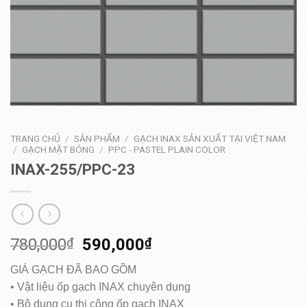
TRANG CHỦ
/
SẢN PHẨM
/
GẠCH INAX SẢN XUẤT TẠI VIỆT NAM
/
GẠCH MẶT BÓNG
/
PPC - PASTEL PLAIN COLOR
INAX-255/PPC-23
780,000
₫
590,000
₫
GIÁ GẠCH ĐÃ BAO GỒM
• Vật liệu ốp gạch INAX chuyên dụng
• Bộ dụng cụ thi công ốp gạch INAX