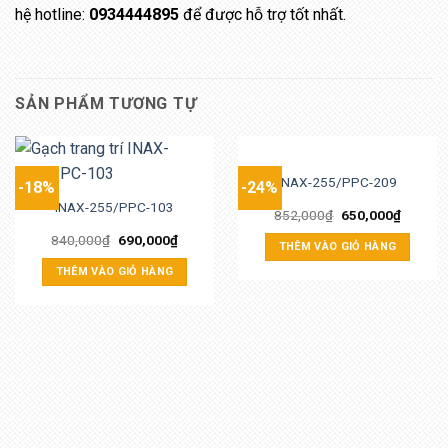
hệ hotline:
0934444895
để được hỗ trợ tốt nhất.
SẢN PHẨM TƯƠNG TỰ
INAX-255/PPC-209
-18%
-24%
INAX-255/PPC-103
852,000
₫
650,000
₫
840,000
₫
690,000
₫
THÊM VÀO GIỎ HÀNG
THÊM VÀO GIỎ HÀNG