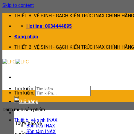
Skip to content
THIẾT BỊ VỆ SINH - GẠCH KIẾN TRÚC INAX CHÍNH HÃNG
Hotline: 0934444895
Đăng nhập
THIẾT BỊ VỆ SINH - GẠCH KIẾN TRÚC INAX CHÍNH HÃNG
Tìm kiếm:
Tìm kiếm:
Danh mục sản phẩm
Thiết bị vệ sinh INAX
100% bảo vệ
Bồn tiểu INAX
Bồn tắm INAX
người mua hàng