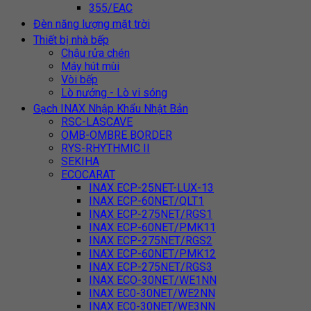
355/EAC
Đèn năng lượng mặt trời
Thiết bị nhà bếp
Chậu rửa chén
Máy hút mùi
Vòi bếp
Lò nướng - Lò vi sóng
Gạch INAX Nhập Khẩu Nhật Bản
RSC-LASCAVE
OMB-OMBRE BORDER
RYS-RHYTHMIC II
SEKIHA
ECOCARAT
INAX ECP-25NET-LUX-13
INAX ECP-60NET/QLT1
INAX ECP-275NET/RGS1
INAX ECP-60NET/PMK11
INAX ECP-275NET/RGS2
INAX ECP-60NET/PMK12
INAX ECP-275NET/RGS3
INAX ECO-30NET/WE1NN
INAX EC0-30NET/WE2NN
INAX EC0-30NET/WE3NN