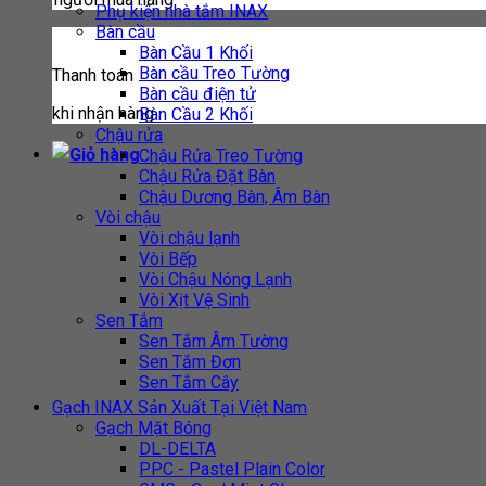
Phụ kiện nhà tắm INAX
Bàn cầu
Bàn Cầu 1 Khối
Bàn cầu Treo Tường
Thanh toán
Bàn cầu điện tử
khi nhận hàng
Bàn Cầu 2 Khối
Chậu rửa
Chậu Rửa Treo Tường
Chậu Rửa Đặt Bàn
Chậu Dương Bàn, Âm Bàn
Vòi chậu
Vòi chậu lạnh
Vòi Bếp
Vòi Chậu Nóng Lạnh
Vòi Xịt Vệ Sinh
Sen Tắm
Sen Tắm Âm Tường
Sen Tắm Đơn
Sen Tắm Cây
Gạch INAX Sản Xuất Tại Việt Nam
Gạch Mặt Bóng
DL-DELTA
PPC - Pastel Plain Color