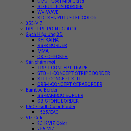
CMG - Cool Mist Glass
BL-BULLION BORDER
WV-WAVE
SLC-SHIJYU LUSTER COLOR
355-VIZ
DPL-DPL POINT COLOR
Gạch Hiệu Ứng 3D
KH-KAIHA
RB-R BORDER
MMA
CK - CHECKER
Sản phẩm mới
TRP-I-CONCEPT TRAPE
STB - I-CONCEPT STRIPE BORDER
SLT-I-CONCEPT SLIT
CRB-I-CONCEPT CERABORDER
Bamboo Border
BB-BAMBOO BORDER
SB-STONE BORDER
EAC - Earth Color Border
1525/EAC
VIZ Color
2312VIZ Color
255-VIZ