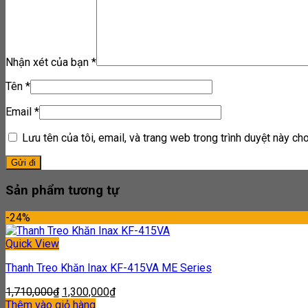
Nhận xét của bạn
*
Tên
*
Email
*
Lưu tên của tôi, email, và trang web trong trình duyệt này cho 
Sản phẩm tương tự
-24%
Quick View
Thanh Treo Khăn Inax KF-415VA ME Series
1,710,000
₫
1,300,000
₫
Thêm vào giỏ hàng