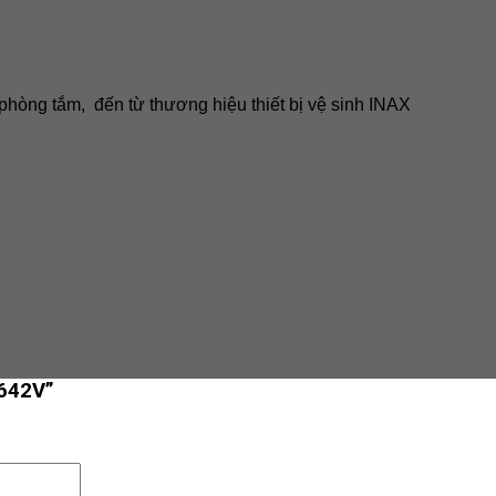
òng tắm, đến từ thương hiệu thiết bị vệ sinh INAX
-642V”