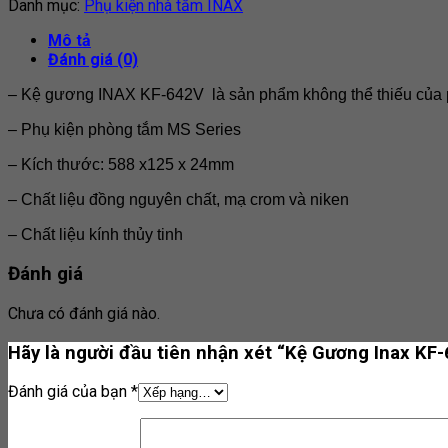
Danh mục:
Phụ kiện nhà tắm INAX
Mô tả
Đánh giá (0)
– Kệ gương INAX KF-642V là sản phẩm không thể thiếu của ph
– Phụ kiện phòng tắm MS Series
– Kích thước: 588 x125 x 24mm
– Chất liệu đồng nguyên chất, mạ crom và niken
– Chất liệu kính thủy tinh
Đánh giá
Chưa có đánh giá nào.
Hãy là người đầu tiên nhận xét “Kệ Gương Inax KF
Đánh giá của bạn
*