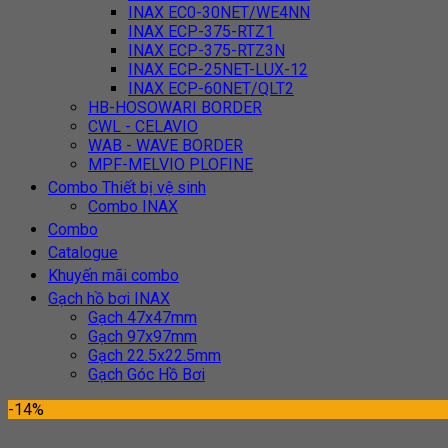
INAX EC0-30NET/WE4NN
INAX ECP-375-RTZ1
INAX ECP-375-RTZ3N
INAX ECP-25NET-LUX-12
INAX ECP-60NET/QLT2
HB-HOSOWARI BORDER
CWL - CELAVIO
WAB - WAVE BORDER
MPF-MELVIO PLOFINE
Combo Thiết bị vệ sinh
Combo INAX
Combo
Catalogue
Khuyến mãi combo
Gạch hồ bơi INAX
Gạch 47x47mm
Gạch 97x97mm
Gạch 22.5x22.5mm
Gạch Góc Hồ Bơi
-14%