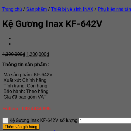
Trang chủ
/
Sản phẩm
/
Thiết bị vệ sinh INAX
/
Phụ kiện nhà tắ
Kệ Gương Inax KF-642V
1,390,000
₫
1,200,000
₫
Thông tin sản phẩm :
Mã sản phẩm: KF-642V
Xuất xứ: Chính hãng
Tình trạng: Còn hàng
Bảo hành: Theo hãng
Gía đã bao gồm VAT
Hotline : 093 4444 895
Kệ Gương Inax KF-642V số lượng
Thêm vào giỏ hàng