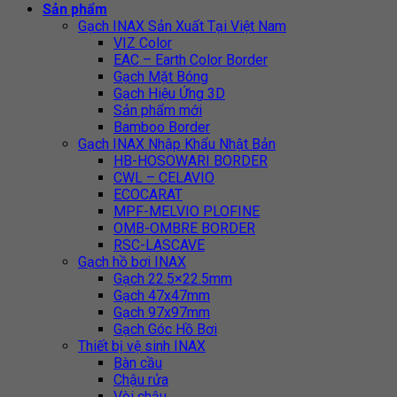
Sản phẩm
Gạch INAX Sản Xuất Tại Việt Nam
VIZ Color
EAC – Earth Color Border
Gạch Mặt Bóng
Gạch Hiệu Ứng 3D
Sản phẩm mới
Bamboo Border
Gạch INAX Nhập Khẩu Nhật Bản
HB-HOSOWARI BORDER
CWL – CELAVIO
ECOCARAT
MPF-MELVIO PLOFINE
OMB-OMBRE BORDER
RSC-LASCAVE
Gạch hồ bơi INAX
Gạch 22.5×22.5mm
Gạch 47x47mm
Gạch 97x97mm
Gạch Góc Hồ Bơi
Thiết bị vệ sinh INAX
Bàn cầu
Chậu rửa
Vòi chậu