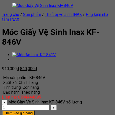
Trang chủ
/
Sản phẩm
/
Thiết bị vệ sinh INAX
/
Phụ kiện nhà
tắm INAX
Móc Giấy Vệ Sinh Inax KF-
846V
910,000
₫
840,000
₫
Mã sản phẩm: KF-846V
Xuất xứ: Chính hãng
Tình trạng: Còn hàng
Bảo hành: Theo hãng
Liên hệ: 0934444895
Móc Giấy Vệ Sinh Inax KF-846V số lượng
Thêm vào giỏ hàng