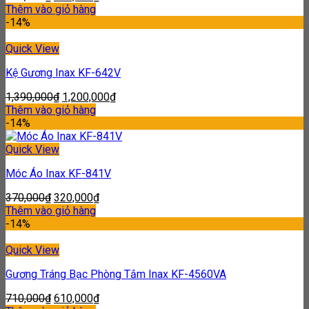
Thêm vào giỏ hàng
-14%
Quick View
Kệ Gương Inax KF-642V
1,390,000
₫
1,200,000
₫
Thêm vào giỏ hàng
-14%
Quick View
Móc Áo Inax KF-841V
370,000
₫
320,000
₫
Thêm vào giỏ hàng
-14%
Quick View
Gương Tráng Bạc Phòng Tắm Inax KF-4560VA
710,000
₫
610,000
₫