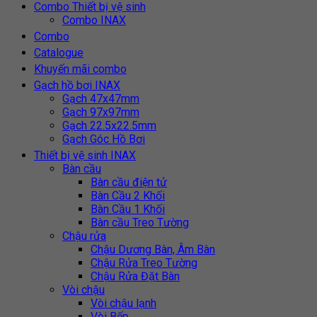
Combo Thiết bị vệ sinh
Combo INAX
Combo
Catalogue
Khuyến mãi combo
Gạch hồ bơi INAX
Gạch 47x47mm
Gạch 97x97mm
Gạch 22.5x22.5mm
Gạch Góc Hồ Bơi
Thiết bị vệ sinh INAX
Bàn cầu
Bàn cầu điện tử
Bàn Cầu 2 Khối
Bàn Cầu 1 Khối
Bàn cầu Treo Tường
Chậu rửa
Chậu Dương Bàn, Âm Bàn
Chậu Rửa Treo Tường
Chậu Rửa Đặt Bàn
Vòi chậu
Vòi chậu lạnh
Vòi Bếp