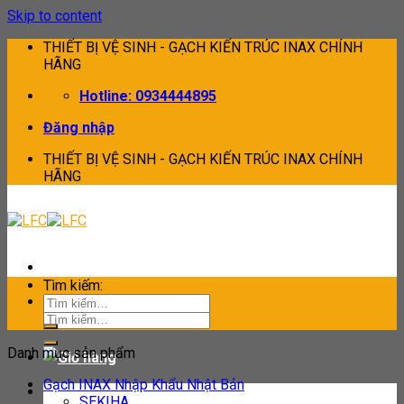
Skip to content
THIẾT BỊ VỆ SINH - GẠCH KIẾN TRÚC INAX CHÍNH
HÃNG
Hotline: 0934444895
Đăng nhập
THIẾT BỊ VỆ SINH - GẠCH KIẾN TRÚC INAX CHÍNH
HÃNG
Tìm kiếm:
Tìm kiếm:
Danh mục sản phẩm
Gạch INAX Nhập Khẩu Nhật Bản
SEKIHA