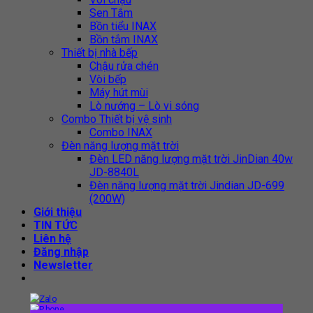
Sen Tắm
Bồn tiểu INAX
Bồn tắm INAX
Thiết bị nhà bếp
Chậu rửa chén
Vòi bếp
Máy hút mùi
Lò nướng – Lò vi sóng
Combo Thiết bị vệ sinh
Combo INAX
Đèn năng lượng mặt trời
Đèn LED năng lượng mặt trời JinDian 40w
JD-8840L
Đèn năng lượng mặt trời Jindian JD-699
(200W)
Giới thiệu
TIN TỨC
Liên hệ
Đăng nhập
Newsletter