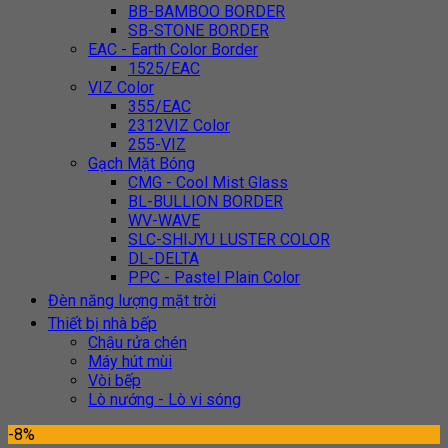
BB-BAMBOO BORDER
SB-STONE BORDER
EAC - Earth Color Border
1525/EAC
VIZ Color
355/EAC
2312VIZ Color
255-VIZ
Gạch Mặt Bóng
CMG - Cool Mist Glass
BL-BULLION BORDER
WV-WAVE
SLC-SHIJYU LUSTER COLOR
DL-DELTA
PPC - Pastel Plain Color
Đèn năng lượng mặt trời
Thiết bị nhà bếp
Chậu rửa chén
Máy hút mùi
Vòi bếp
Lò nướng - Lò vi sóng
-8%