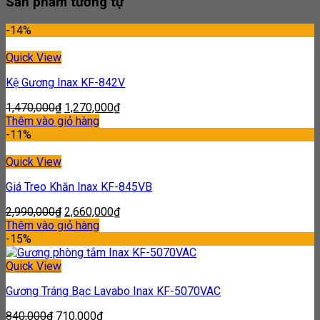
Sản phẩm tương tự
-14%
Quick View
Kệ Gương Inax KF-842V
1,470,000
₫
1,270,000
₫
Thêm vào giỏ hàng
-11%
Quick View
Giá Treo Khăn Inax KF-845VB
2,990,000
₫
2,660,000
₫
Thêm vào giỏ hàng
-15%
Quick View
Gương Tráng Bạc Lavabo Inax KF-5070VAC
840,000
₫
710,000
₫