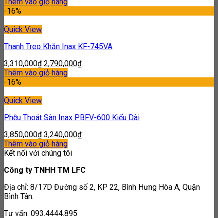
Thêm vào giỏ hàng
-16%
Quick View
Thanh Treo Khăn Inax KF-745VA
3,310,000
₫
2,790,000
₫
Thêm vào giỏ hàng
-16%
Quick View
Phễu Thoát Sàn Inax PBFV-600 Kiểu Dài
3,850,000
₫
3,240,000
₫
Thêm vào giỏ hàng
Kết nối với chúng tôi
Công ty TNHH TM LFC
Địa chỉ: 8/17D Đường số 2, KP 22, Bình Hưng Hòa A, Quận
Bình Tân.
Tư vấn: 093.4444.895