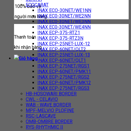
ECOCARAT
100% bảo vệ
INAX ECO-30NET/WE1NN
INAX EC0-30NET/WE2NN
người mua hàng
INAX EC0-30NET/WE3NN
INAX EC0-30NET/WE4NN
INAX ECP-375-RTZ1
Thanh toán
INAX ECP-375-RTZ3N
INAX ECP-25NET-LUX-12
khi nhận hàng
INAX ECP-60NET/QLT2
INAX ECP-25NET-LUX-13
INAX ECP-60NET/QLT1
INAX ECP-275NET/RGS1
INAX ECP-60NET/PMK11
INAX ECP-275NET/RGS2
INAX ECP-60NET/PMK12
INAX ECP-275NET/RGS3
HB-HOSOWARI BORDER
CWL - CELAVIO
WAB - WAVE BORDER
MPF-MELVIO PLOFINE
RSC-LASCAVE
OMB-OMBRE BORDER
RYS-RHYTHMIC II