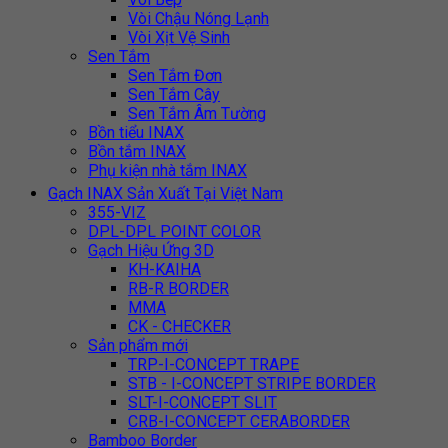
Vòi Chậu Nóng Lạnh
Vòi Xịt Vệ Sinh
Sen Tắm
Sen Tắm Đơn
Sen Tắm Cây
Sen Tắm Âm Tường
Bồn tiểu INAX
Bồn tắm INAX
Phụ kiện nhà tắm INAX
Gạch INAX Sản Xuất Tại Việt Nam
355-VIZ
DPL-DPL POINT COLOR
Gạch Hiệu Ứng 3D
KH-KAIHA
RB-R BORDER
MMA
CK - CHECKER
Sản phẩm mới
TRP-I-CONCEPT TRAPE
STB - I-CONCEPT STRIPE BORDER
SLT-I-CONCEPT SLIT
CRB-I-CONCEPT CERABORDER
Bamboo Border