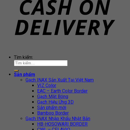
Tìm kiếm:
Sản phẩm
Gạch INAX Sản Xuất Tại Việt Nam
VIZ Color
EAC – Earth Color Border
Gạch Mặt Bóng
Gạch Hiệu Ứng 3D
Sản phẩm mới
Bamboo Border
Gạch INAX Nhập Khẩu Nhật Bản
HB-HOSOWARI BORDER
CWL – CELAVIO