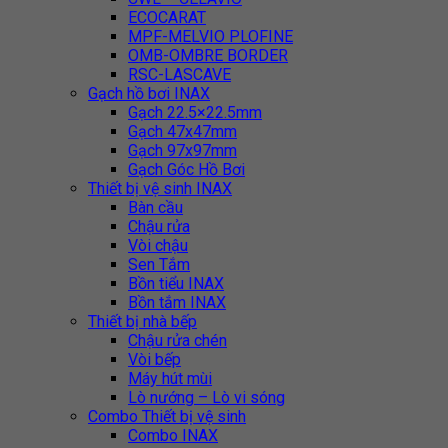
ECOCARAT
MPF-MELVIO PLOFINE
OMB-OMBRE BORDER
RSC-LASCAVE
Gạch hồ bơi INAX
Gạch 22.5×22.5mm
Gạch 47x47mm
Gạch 97x97mm
Gạch Góc Hồ Bơi
Thiết bị vệ sinh INAX
Bàn cầu
Chậu rửa
Vòi chậu
Sen Tắm
Bồn tiểu INAX
Bồn tắm INAX
Thiết bị nhà bếp
Chậu rửa chén
Vòi bếp
Máy hút mùi
Lò nướng – Lò vi sóng
Combo Thiết bị vệ sinh
Combo INAX