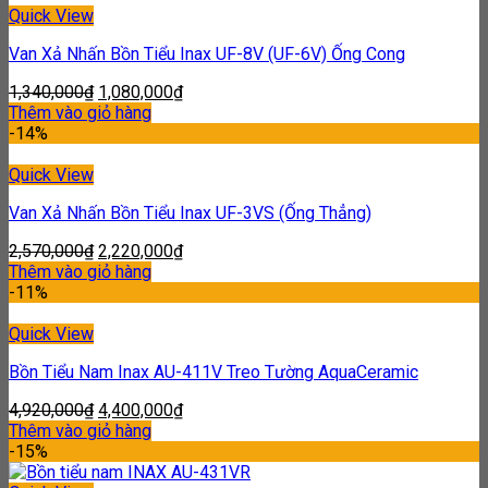
Quick View
Van Xả Nhấn Bồn Tiểu Inax UF-8V (UF-6V) Ống Cong
1,340,000
₫
1,080,000
₫
Thêm vào giỏ hàng
-14%
Quick View
Van Xả Nhấn Bồn Tiểu Inax UF-3VS (Ống Thẳng)
2,570,000
₫
2,220,000
₫
Thêm vào giỏ hàng
-11%
Quick View
Bồn Tiểu Nam Inax AU-411V Treo Tường AquaCeramic
4,920,000
₫
4,400,000
₫
Thêm vào giỏ hàng
-15%