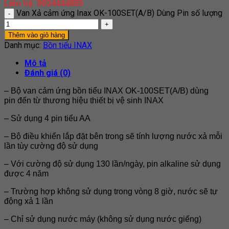
Liên hệ: 0934444895
Van Xả cảm ứng Inax OK-100SET(A/B) Dùng Pin số lượng
Thêm vào giỏ hàng
Danh mục:
Bồn tiểu INAX
Mô tả
Đánh giá (0)
– Bộ van cảm ứng bồn tiểu INAX OK-100SET(A/B) dùng
pin đến từ thương hiệu thiết bị vệ sinh INAX
– Sử dụng 4 pin tiểu AA
– Bộ điều khiển lắp đặt bên trong sẽ tính lượng nước xả mỗi
lần tùy cường độ sử dụng
– Với cường độ sử dụng 130 lần/ngày, pin alkaline sử dụng
được 4 năm
– Trường hợp không sử dụng trong vòng 8 giờ, nước sẽ tự
động xả 1 lần
– Chỉ sử dụng nước máy (không sử dụng nước giếng)