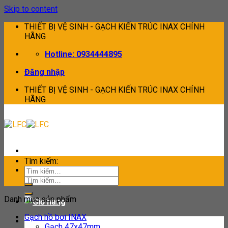
Skip to content
THIẾT BỊ VỆ SINH - GẠCH KIẾN TRÚC INAX CHÍNH
HÃNG
Hotline: 0934444895
Đăng nhập
THIẾT BỊ VỆ SINH - GẠCH KIẾN TRÚC INAX CHÍNH
HÃNG
Tìm kiếm:
Tìm kiếm:
Danh mục sản phẩm
Gạch hồ bơi INAX
Gạch 47x47mm