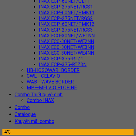
INAX ECP-60NET/QLT1
INAX ECP-275NET/RGS1
INAX ECP-60NET/PMK11
INAX ECP-275NET/RGS2
INAX ECP-60NET/PMK12
INAX ECP-275NET/RGS3
INAX ECO-30NET/WE1NN
INAX EC0-30NET/WE2NN
INAX EC0-30NET/WE3NN
INAX EC0-30NET/WE4NN
INAX ECP-375-RTZ1
INAX ECP-375-RTZ3N
HB-HOSOWARI BORDER
CWL - CELAVIO
WAB - WAVE BORDER
MPF-MELVIO PLOFINE
Combo Thiết bị vệ sinh
Combo INAX
Combo
Catalogue
Khuyến mãi combo
-4%