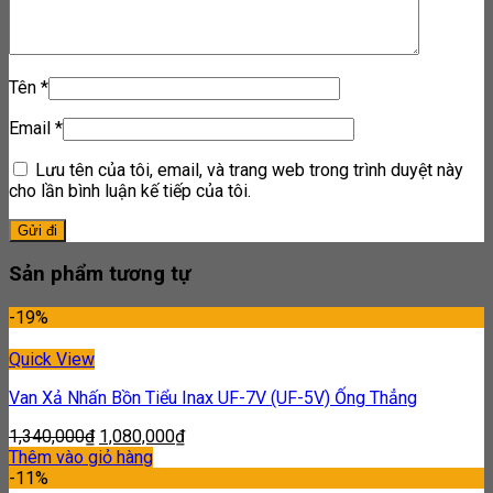
Tên
*
Email
*
Lưu tên của tôi, email, và trang web trong trình duyệt này
cho lần bình luận kế tiếp của tôi.
Sản phẩm tương tự
-19%
Quick View
Van Xả Nhấn Bồn Tiểu Inax UF-7V (UF-5V) Ống Thẳng
1,340,000
₫
1,080,000
₫
Thêm vào giỏ hàng
-11%