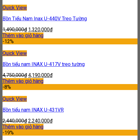
Quick View
Bồn Tiểu Nam Inax U-440V Treo Tường
1,490,000
₫
1,320,000
₫
Thêm vào giỏ hàng
-12%
Quick View
Bồn tiểu nam INAX U-417V treo tường
4,750,000
₫
4,190,000
₫
Thêm vào giỏ hàng
-8%
Quick View
Bồn tiểu nam INAX U-431VR
2,440,000
₫
2,240,000
₫
Thêm vào giỏ hàng
-19%