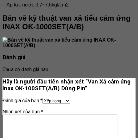
– Áp lực nước 0.7~7.6kgf/cm2
Bản vẽ kỹ thuật van xả tiểu cảm ứng
INAX OK-1000SET(A/B)
Đánh giá
Chưa có đánh giá nào.
Hãy là người đầu tiên nhận xét “Van Xả cảm ứng
Inax OK-100SET(A/B) Dùng Pin”
Đánh giá của bạn
*
Nhận xét của bạn
*