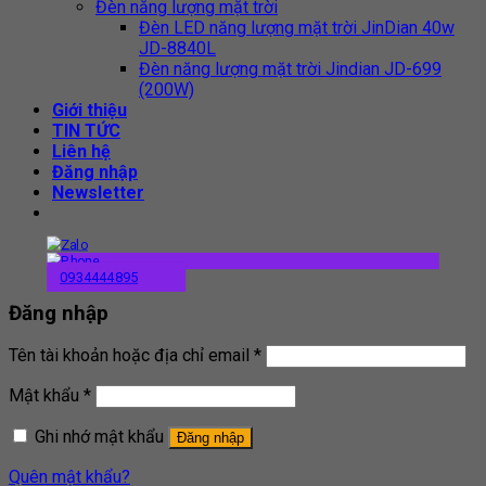
Đèn năng lượng mặt trời
Đèn LED năng lượng mặt trời JinDian 40w
JD-8840L
Đèn năng lượng mặt trời Jindian JD-699
(200W)
Giới thiệu
TIN TỨC
Liên hệ
Đăng nhập
Newsletter
0934444895
Đăng nhập
Tên tài khoản hoặc địa chỉ email
*
Mật khẩu
*
Ghi nhớ mật khẩu
Đăng nhập
Quên mật khẩu?