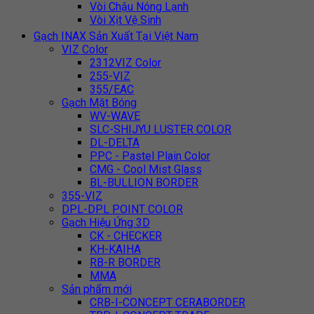
Vòi Chậu Nóng Lạnh
Vòi Xịt Vệ Sinh
Gạch INAX Sản Xuất Tại Việt Nam
VIZ Color
2312VIZ Color
255-VIZ
355/EAC
Gạch Mặt Bóng
WV-WAVE
SLC-SHIJYU LUSTER COLOR
DL-DELTA
PPC - Pastel Plain Color
CMG - Cool Mist Glass
BL-BULLION BORDER
355-VIZ
DPL-DPL POINT COLOR
Gạch Hiệu Ứng 3D
CK - CHECKER
KH-KAIHA
RB-R BORDER
MMA
Sản phẩm mới
CRB-I-CONCEPT CERABORDER