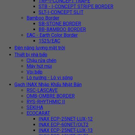
TRP-I-CONCEPT TRAPE
STB - I-CONCEPT STRIPE BORDER
SLT-I-CONCEPT SLIT
Bamboo Border
SB-STONE BORDER
BB-BAMBOO BORDER
EAC - Earth Color Border
1525/EAC
Đèn năng lượng mặt trời
Thiết bị nhà bếp
Chậu rửa chén
Máy hút mùi
Vòi bếp
Lò nướng - Lò vi sóng
Gạch INAX Nhập Khẩu Nhật Bản
RSC-LASCAVE
OMB-OMBRE BORDER
RYS-RHYTHMIC II
SEKIHA
ECOCARAT
INAX ECP-25NET-LUX-12
INAX ECP-60NET/QLT2
INAX ECP-25NET-LUX-13