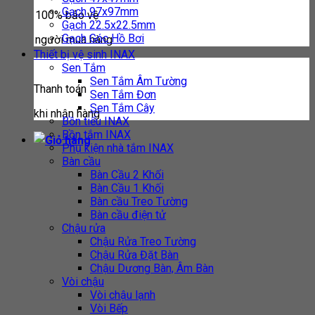
Gạch 97x97mm
100% bảo vệ
Gạch 22.5x22.5mm
Gạch Góc Hồ Bơi
người mua hàng
Thiết bị vệ sinh INAX
Sen Tắm
Sen Tắm Âm Tường
Thanh toán
Sen Tắm Đơn
Sen Tắm Cây
khi nhận hàng
Bồn tiểu INAX
Bồn tắm INAX
Phụ kiện nhà tắm INAX
Bàn cầu
Bàn Cầu 2 Khối
Bàn Cầu 1 Khối
Bàn cầu Treo Tường
Bàn cầu điện tử
Chậu rửa
Chậu Rửa Treo Tường
Chậu Rửa Đặt Bàn
Chậu Dương Bàn, Âm Bàn
Vòi chậu
Vòi chậu lạnh
Vòi Bếp