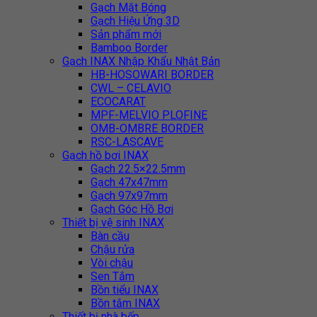
Gạch Mặt Bóng
Gạch Hiệu Ứng 3D
Sản phẩm mới
Bamboo Border
Gạch INAX Nhập Khẩu Nhật Bản
HB-HOSOWARI BORDER
CWL – CELAVIO
ECOCARAT
MPF-MELVIO PLOFINE
OMB-OMBRE BORDER
RSC-LASCAVE
Gạch hồ bơi INAX
Gạch 22.5×22.5mm
Gạch 47x47mm
Gạch 97x97mm
Gạch Góc Hồ Bơi
Thiết bị vệ sinh INAX
Bàn cầu
Chậu rửa
Vòi chậu
Sen Tắm
Bồn tiểu INAX
Bồn tắm INAX
Thiết bị nhà bếp