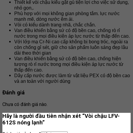
Thiết kế vòi chậu kiểu gật gù tiện lợi cho việc sử dụng,
nhỏ gọn,.
Phù hợp với mọi không gian phòng tắm. lực nước
mạnh mẽ, dòng nước êm ái.
Vòi có kiểu dánh trang nhã, chắc chắn.
Van điều khiển bằng sứ có độ bền cao, chống rò rỉ
nước trong mọi điều kiện áp lực nước từ thấp đến cao.
Với lớp mạ Cr-Ni cao cấp không bị bong tróc, ngoài ra
còn chống gỉ sét, giữ cho sản phẩm luôn sáng đẹp lâu
dài theo thời gian
Van điều khiển bằng sứ có độ bền cao, chống hiện
tượng rò rỉ nước trong mọi điều kiện áp lực nước từ
thấp đến cao.
Dây cấp nước được làm từ vật liệu PEX có độ bền cao
và an toàn với người dùng
Đánh giá
Chưa có đánh giá nào.
Hãy là người đầu tiên nhận xét “Vòi chậu LFV-
612S nóng lạnh”