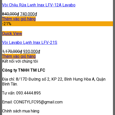
Vòi Chậu Rửa Lạnh Inax LFV-12A Lavabo
840,000
₫
740,000
₫
Thêm vào giỏ hàng
-21%
Quick View
Vòi Lavabo Lạnh Inax LFV-21S
1,170,000
₫
930,000
₫
Thêm vào giỏ hàng
Kết nối với chúng tôi
Công ty TNHH TM LFC
Địa chỉ: 8/17D Đường số 2, KP 22, Bình Hưng Hòa A, Quận
Bình Tân.
Tư vấn: 093.4444.895
Email: CONGTYLFC95@gmail.com
Chính sách mua hàng