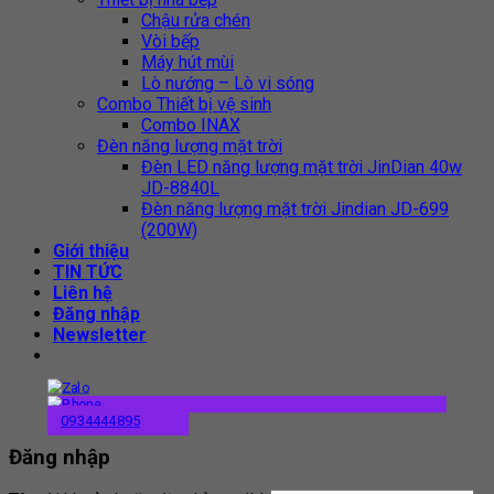
Chậu rửa chén
Vòi bếp
Máy hút mùi
Lò nướng – Lò vi sóng
Combo Thiết bị vệ sinh
Combo INAX
Đèn năng lượng mặt trời
Đèn LED năng lượng mặt trời JinDian 40w
JD-8840L
Đèn năng lượng mặt trời Jindian JD-699
(200W)
Giới thiệu
TIN TỨC
Liên hệ
Đăng nhập
Newsletter
0934444895
Đăng nhập