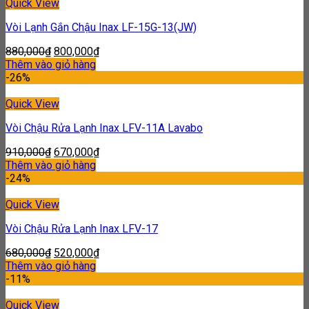
Quick View
Vòi Lạnh Gắn Chậu Inax LF-15G-13(JW)
880,000
₫
800,000
₫
Thêm vào giỏ hàng
-26%
Quick View
Vòi Chậu Rửa Lạnh Inax LFV-11A Lavabo
910,000
₫
670,000
₫
Thêm vào giỏ hàng
-24%
Quick View
Vòi Chậu Rửa Lạnh Inax LFV-17
680,000
₫
520,000
₫
Thêm vào giỏ hàng
-11%
Quick View