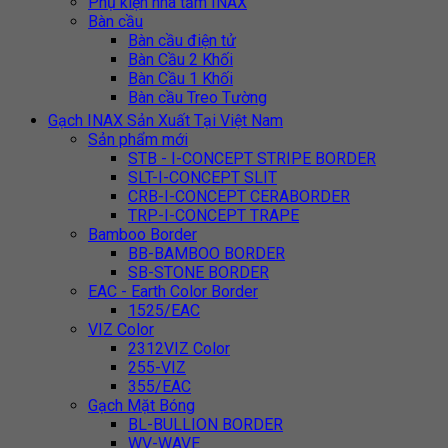
Phụ kiện nhà tắm INAX
Bàn cầu
Bàn cầu điện tử
Bàn Cầu 2 Khối
Bàn Cầu 1 Khối
Bàn cầu Treo Tường
Gạch INAX Sản Xuất Tại Việt Nam
Sản phẩm mới
STB - I-CONCEPT STRIPE BORDER
SLT-I-CONCEPT SLIT
CRB-I-CONCEPT CERABORDER
TRP-I-CONCEPT TRAPE
Bamboo Border
BB-BAMBOO BORDER
SB-STONE BORDER
EAC - Earth Color Border
1525/EAC
VIZ Color
2312VIZ Color
255-VIZ
355/EAC
Gạch Mặt Bóng
BL-BULLION BORDER
WV-WAVE