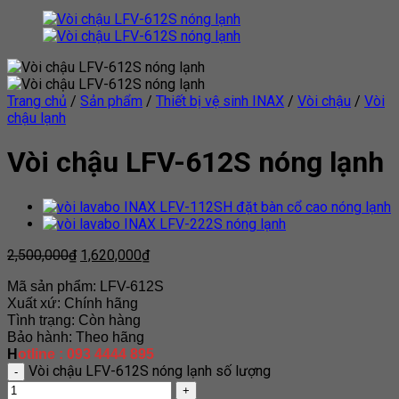
Trang chủ
/
Sản phẩm
/
Thiết bị vệ sinh INAX
/
Vòi chậu
/
Vòi
chậu lạnh
Vòi chậu LFV-612S nóng lạnh
2,500,000
₫
1,620,000
₫
Mã sản phẩm: LFV-612S
Xuất xứ: Chính hãng
Tình trạng: Còn hàng
Bảo hành: Theo hãng
H
otline : 093 4444 895
Vòi chậu LFV-612S nóng lạnh số lượng