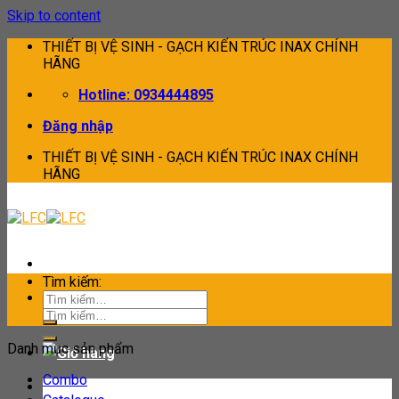
Skip to content
THIẾT BỊ VỆ SINH - GẠCH KIẾN TRÚC INAX CHÍNH
HÃNG
Hotline: 0934444895
Đăng nhập
THIẾT BỊ VỆ SINH - GẠCH KIẾN TRÚC INAX CHÍNH
HÃNG
Tìm kiếm:
Tìm kiếm:
Danh mục sản phẩm
Combo