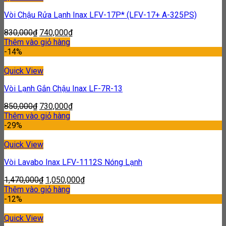
Vòi Chậu Rửa Lạnh Inax LFV-17P* (LFV-17+ A-325PS)
830,000
₫
740,000
₫
Thêm vào giỏ hàng
-14%
Quick View
Vòi Lạnh Gắn Chậu Inax LF-7R-13
850,000
₫
730,000
₫
Thêm vào giỏ hàng
-29%
Quick View
Vòi Lavabo Inax LFV-1112S Nóng Lạnh
1,470,000
₫
1,050,000
₫
Thêm vào giỏ hàng
-12%
Quick View