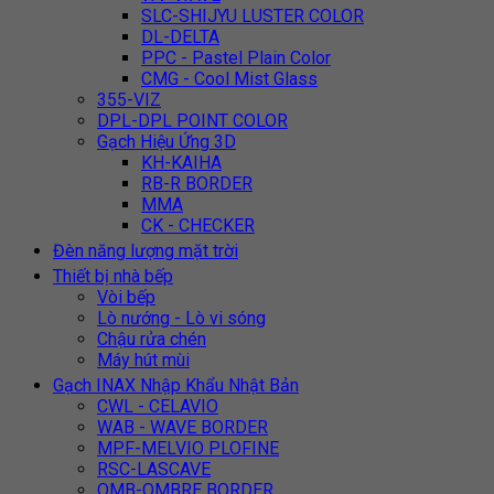
SLC-SHIJYU LUSTER COLOR
DL-DELTA
PPC - Pastel Plain Color
CMG - Cool Mist Glass
355-VIZ
DPL-DPL POINT COLOR
Gạch Hiệu Ứng 3D
KH-KAIHA
RB-R BORDER
MMA
CK - CHECKER
Đèn năng lượng mặt trời
Thiết bị nhà bếp
Vòi bếp
Lò nướng - Lò vi sóng
Chậu rửa chén
Máy hút mùi
Gạch INAX Nhập Khẩu Nhật Bản
CWL - CELAVIO
WAB - WAVE BORDER
MPF-MELVIO PLOFINE
RSC-LASCAVE
OMB-OMBRE BORDER