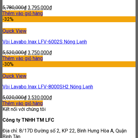
5,780,000
₫
3,795,000
₫
Thêm vào giỏ hàng
-32%
Quick View
Vòi Lavabo Inax LFV-6002S Nóng Lạnh
5,520,000
₫
3,750,000
₫
Thêm vào giỏ hàng
-30%
Quick View
Vòi Lavabo Inax LFV-8000SH2 Nóng Lạnh
5,020,000
₫
3,530,000
₫
Thêm vào giỏ hàng
Kết nối với chúng tôi
Công ty TNHH TM LFC
Địa chỉ: 8/17D Đường số 2, KP 22, Bình Hưng Hòa A, Quận
Bình Tân.