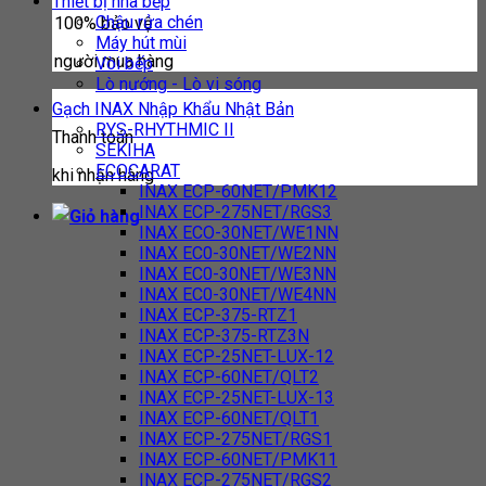
Thiết bị nhà bếp
Chậu rửa chén
100% bảo vệ
Máy hút mùi
người mua hàng
Vòi bếp
Lò nướng - Lò vi sóng
Gạch INAX Nhập Khẩu Nhật Bản
RYS-RHYTHMIC II
Thanh toán
SEKIHA
ECOCARAT
khi nhận hàng
INAX ECP-60NET/PMK12
INAX ECP-275NET/RGS3
INAX ECO-30NET/WE1NN
INAX EC0-30NET/WE2NN
INAX EC0-30NET/WE3NN
INAX EC0-30NET/WE4NN
INAX ECP-375-RTZ1
INAX ECP-375-RTZ3N
INAX ECP-25NET-LUX-12
INAX ECP-60NET/QLT2
INAX ECP-25NET-LUX-13
INAX ECP-60NET/QLT1
INAX ECP-275NET/RGS1
INAX ECP-60NET/PMK11
INAX ECP-275NET/RGS2