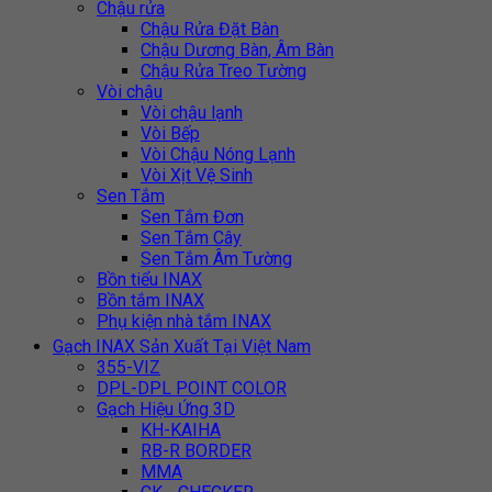
Chậu rửa
Chậu Rửa Đặt Bàn
Chậu Dương Bàn, Âm Bàn
Chậu Rửa Treo Tường
Vòi chậu
Vòi chậu lạnh
Vòi Bếp
Vòi Chậu Nóng Lạnh
Vòi Xịt Vệ Sinh
Sen Tắm
Sen Tắm Đơn
Sen Tắm Cây
Sen Tắm Âm Tường
Bồn tiểu INAX
Bồn tắm INAX
Phụ kiện nhà tắm INAX
Gạch INAX Sản Xuất Tại Việt Nam
355-VIZ
DPL-DPL POINT COLOR
Gạch Hiệu Ứng 3D
KH-KAIHA
RB-R BORDER
MMA