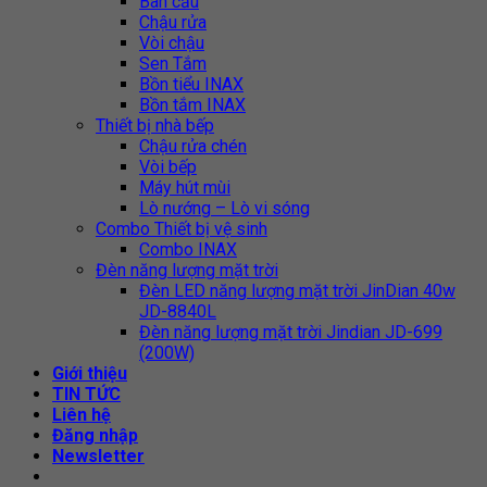
Bàn cầu
Chậu rửa
Vòi chậu
Sen Tắm
Bồn tiểu INAX
Bồn tắm INAX
Thiết bị nhà bếp
Chậu rửa chén
Vòi bếp
Máy hút mùi
Lò nướng – Lò vi sóng
Combo Thiết bị vệ sinh
Combo INAX
Đèn năng lượng mặt trời
Đèn LED năng lượng mặt trời JinDian 40w
JD-8840L
Đèn năng lượng mặt trời Jindian JD-699
(200W)
Giới thiệu
TIN TỨC
Liên hệ
Đăng nhập
Newsletter