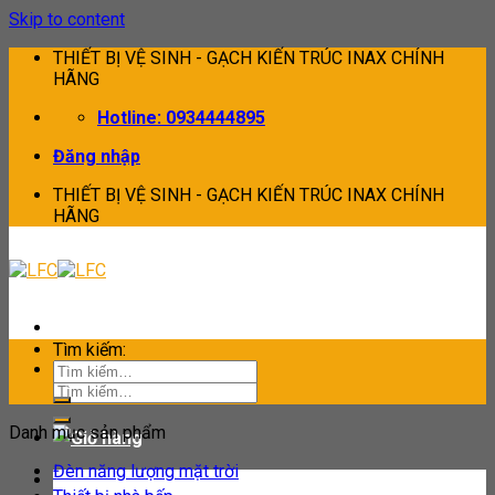
Skip to content
THIẾT BỊ VỆ SINH - GẠCH KIẾN TRÚC INAX CHÍNH
HÃNG
Hotline: 0934444895
Đăng nhập
THIẾT BỊ VỆ SINH - GẠCH KIẾN TRÚC INAX CHÍNH
HÃNG
Tìm kiếm:
Tìm kiếm:
Danh mục sản phẩm
Đèn năng lượng mặt trời