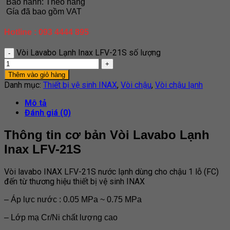
Bảo hành: Theo hãng
Gía đã bao gồm VAT
Hotline : 093 4444 895
Vòi Lavabo Lạnh Inax LFV-21S số lượng
Thêm vào giỏ hàng
Danh mục:
Thiết bị vệ sinh INAX
,
Vòi chậu
,
Vòi chậu lạnh
Mô tả
Đánh giá (0)
Thông tin cơ bản Vòi Lavabo Lạnh
Inax LFV-21S
Vòi lavabo INAX LFV-21S nước lạnh dùng cho chậu 1 lỗ (FC)
đến từ thương hiệu thiết bị vệ sinh INAX
– Áp lực nước : 0.05 MPa ~ 0.75 MPa
– Lớp mạ Cr/Ni chất lượng cao