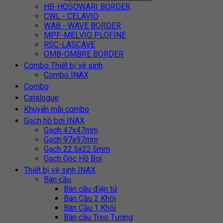
HB-HOSOWARI BORDER
CWL - CELAVIO
WAB - WAVE BORDER
MPF-MELVIO PLOFINE
RSC-LASCAVE
OMB-OMBRE BORDER
Combo Thiết bị vệ sinh
Combo INAX
Combo
Catalogue
Khuyến mãi combo
Gạch hồ bơi INAX
Gạch 47x47mm
Gạch 97x97mm
Gạch 22.5x22.5mm
Gạch Góc Hồ Bơi
Thiết bị vệ sinh INAX
Bàn cầu
Bàn cầu điện tử
Bàn Cầu 2 Khối
Bàn Cầu 1 Khối
Bàn cầu Treo Tường