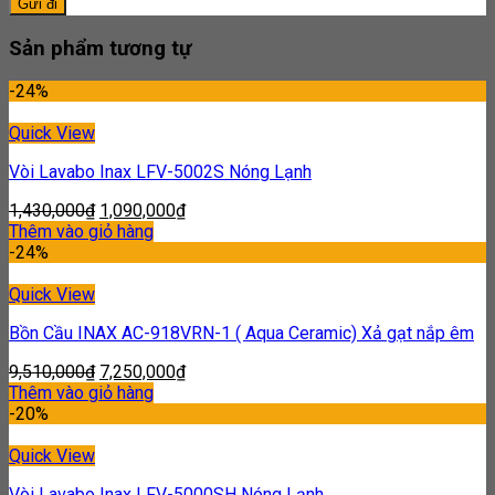
Sản phẩm tương tự
-24%
Quick View
Vòi Lavabo Inax LFV-5002S Nóng Lạnh
1,430,000
₫
1,090,000
₫
Thêm vào giỏ hàng
-24%
Quick View
Bồn Cầu INAX AC-918VRN-1 ( Aqua Ceramic) Xả gạt nắp êm
9,510,000
₫
7,250,000
₫
Thêm vào giỏ hàng
-20%
Quick View
Vòi Lavabo Inax LFV-5000SH Nóng Lạnh