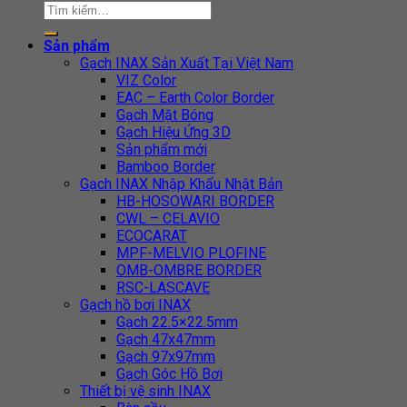
Sản phẩm
Gạch INAX Sản Xuất Tại Việt Nam
VIZ Color
EAC – Earth Color Border
Gạch Mặt Bóng
Gạch Hiệu Ứng 3D
Sản phẩm mới
Bamboo Border
Gạch INAX Nhập Khẩu Nhật Bản
HB-HOSOWARI BORDER
CWL – CELAVIO
ECOCARAT
MPF-MELVIO PLOFINE
OMB-OMBRE BORDER
RSC-LASCAVE
Gạch hồ bơi INAX
Gạch 22.5×22.5mm
Gạch 47x47mm
Gạch 97x97mm
Gạch Góc Hồ Bơi
Thiết bị vệ sinh INAX