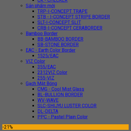
CK - CHECKER
Sản phẩm mới
TRP-I-CONCEPT TRAPE
STB - I-CONCEPT STRIPE BORDER
SLT-I-CONCEPT SLIT
CRB-I-CONCEPT CERABORDER
Bamboo Border
BB-BAMBOO BORDER
SB-STONE BORDER
EAC - Earth Color Border
1525/EAC
VIZ Color
355/EAC
2312VIZ Color
255-VIZ
Gạch Mặt Bóng
CMG - Cool Mist Glass
BL-BULLION BORDER
WV-WAVE
SLC-SHIJYU LUSTER COLOR
DL-DELTA
PPC - Pastel Plain Color
-21%