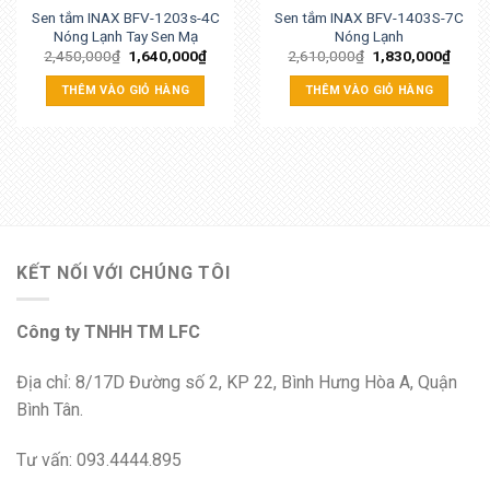
Sen tắm INAX BFV-1203s-4C
Sen tắm INAX BFV-1403S-7C
Nóng Lạnh Tay Sen Mạ
Nóng Lạnh
2,450,000
₫
1,640,000
₫
2,610,000
₫
1,830,000
₫
THÊM VÀO GIỎ HÀNG
THÊM VÀO GIỎ HÀNG
KẾT NỐI VỚI CHÚNG TÔI
Công ty TNHH TM LFC
Địa chỉ: 8/17D Đường số 2, KP 22, Bình Hưng Hòa A, Quận
Bình Tân.
Tư vấn: 093.4444.895