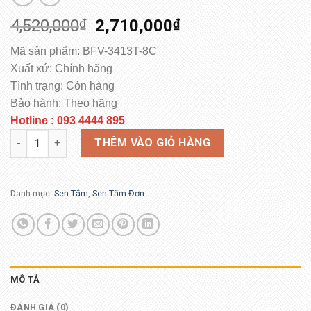
4,520,000
₫
2,710,000
₫
Mã sản phẩm: BFV-3413T-8C
Xuất xứ: Chính hãng
Tình trạng: Còn hàng
Bảo hành: Theo hãng
Hotline : 093 4444 895
Vòi Sen Tắm Inax BFV-3413T-8C Nhiệt Độ Cao Cấp số lượng
THÊM VÀO GIỎ HÀNG
Danh mục:
Sen Tắm
,
Sen Tắm Đơn
MÔ TẢ
ĐÁNH GIÁ (0)