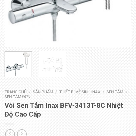
TRANG CHỦ
/
SẢN PHẨM
/
THIẾT BỊ VỆ SINH INAX
/
SEN TẮM
/
SEN TẮM ĐƠN
Vòi Sen Tắm Inax BFV-3413T-8C Nhiệt
Độ Cao Cấp