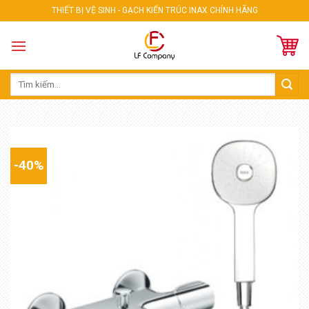
Skip
THIẾT BỊ VỆ SINH - GẠCH KIẾN TRÚC INAX CHÍNH HÃNG
to
content
Tìm
kiếm:
-40%