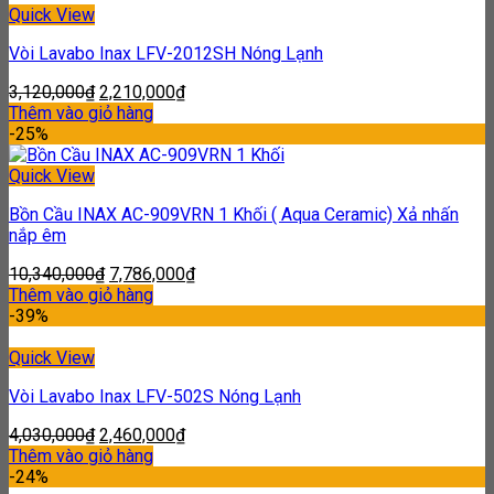
Quick View
Vòi Lavabo Inax LFV-2012SH Nóng Lạnh
3,120,000
₫
2,210,000
₫
Thêm vào giỏ hàng
-25%
Quick View
Bồn Cầu INAX AC-909VRN 1 Khối ( Aqua Ceramic) Xả nhấn
nắp êm
10,340,000
₫
7,786,000
₫
Thêm vào giỏ hàng
-39%
Quick View
Vòi Lavabo Inax LFV-502S Nóng Lạnh
4,030,000
₫
2,460,000
₫
Thêm vào giỏ hàng
-24%