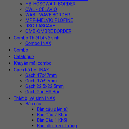
HB-HOSOWARI BORDER
CWL - CELAVIO
WAB - WAVE BORDER
MPF-MELVIO PLOFINE
RSC-LASCAVE
OMB-OMBRE BORDER
Combo Thiết bị vệ sinh
Combo INAX
Combo
Catalogue
Khuyến mãi combo
Gạch hồ bơi INAX
Gạch 47x47mm
Gạch 97x97mm
Gạch 22.5x22.5mm
Gạch Góc Hồ Bơi
Thiết bị vệ sinh INAX
Bàn cầu
Bàn cầu điện tử
Bàn Cầu 2 Khối
Bàn Cầu 1 Khối
Bàn cầu Treo Tường