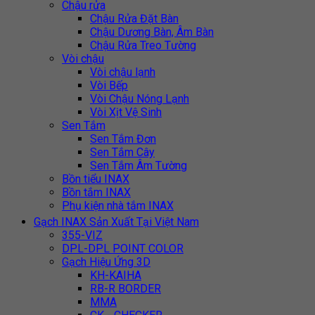
Chậu rửa
Chậu Rửa Đặt Bàn
Chậu Dương Bàn, Âm Bàn
Chậu Rửa Treo Tường
Vòi chậu
Vòi chậu lạnh
Vòi Bếp
Vòi Chậu Nóng Lạnh
Vòi Xịt Vệ Sinh
Sen Tắm
Sen Tắm Đơn
Sen Tắm Cây
Sen Tắm Âm Tường
Bồn tiểu INAX
Bồn tắm INAX
Phụ kiện nhà tắm INAX
Gạch INAX Sản Xuất Tại Việt Nam
355-VIZ
DPL-DPL POINT COLOR
Gạch Hiệu Ứng 3D
KH-KAIHA
RB-R BORDER
MMA