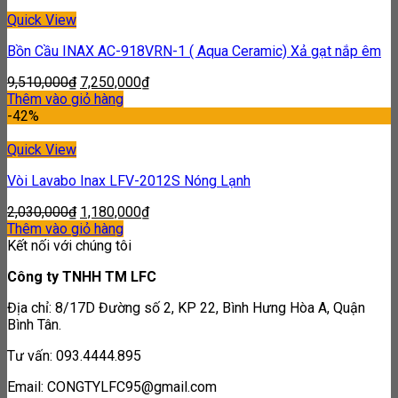
Quick View
Bồn Cầu INAX AC-918VRN-1 ( Aqua Ceramic) Xả gạt nắp êm
9,510,000
₫
7,250,000
₫
Thêm vào giỏ hàng
-42%
Quick View
Vòi Lavabo Inax LFV-2012S Nóng Lạnh
2,030,000
₫
1,180,000
₫
Thêm vào giỏ hàng
Kết nối với chúng tôi
Công ty TNHH TM LFC
Địa chỉ: 8/17D Đường số 2, KP 22, Bình Hưng Hòa A, Quận
Bình Tân.
Tư vấn: 093.4444.895
Email: CONGTYLFC95@gmail.com