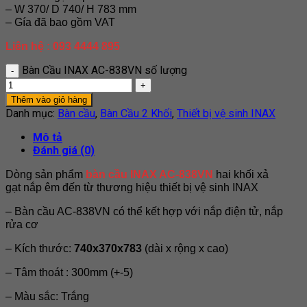
– W 370/ D 740/ H 783 mm
– Gía đã bao gồm VAT
Liên hệ : 093 4444 895
Bàn Cầu INAX AC-838VN số lượng
Thêm vào giỏ hàng
Danh mục:
Bàn cầu
,
Bàn Cầu 2 Khối
,
Thiết bị vệ sinh INAX
Mô tả
Đánh giá (0)
Dòng sản phẩm
bàn cầu INAX AC-838VN
hai khối xả
gạt nắp êm đến từ thương hiệu thiết bị vệ sinh INAX
– Bàn cầu AC-838VN có thể kết hợp với nắp điện tử, nắp
rửa cơ
– Kích thước:
740x370x783
(dài x rộng x cao)
– Tâm thoát : 300mm (+-5)
– Màu sắc: Trắng