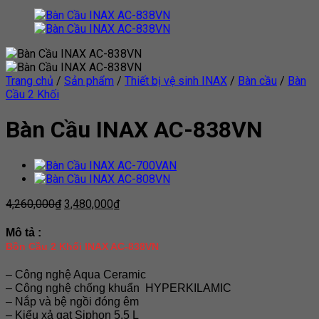
Trang chủ
/
Sản phẩm
/
Thiết bị vệ sinh INAX
/
Bàn cầu
/
Bàn
Cầu 2 Khối
Bàn Cầu INAX AC-838VN
4,260,000
₫
3,480,000
₫
Mô tả :
Bồn Cầu 2 Khối INAX AC-838VN
– Công nghệ Aqua Ceramic
– Công nghệ chống khuẩn HYPERKILAMIC
– Nắp và bệ ngồi đóng êm
– Kiểu xả gạt Siphon 5.5 L