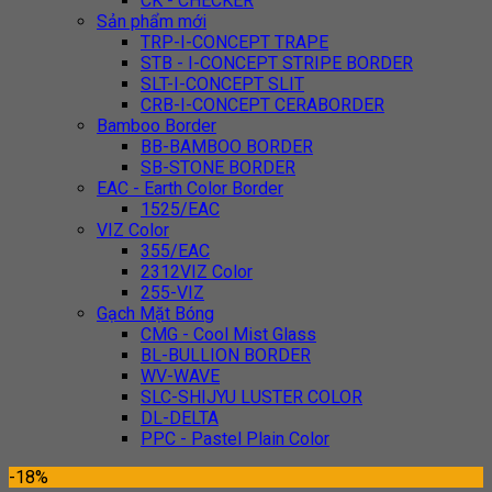
CK - CHECKER
Sản phẩm mới
TRP-I-CONCEPT TRAPE
STB - I-CONCEPT STRIPE BORDER
SLT-I-CONCEPT SLIT
CRB-I-CONCEPT CERABORDER
Bamboo Border
BB-BAMBOO BORDER
SB-STONE BORDER
EAC - Earth Color Border
1525/EAC
VIZ Color
355/EAC
2312VIZ Color
255-VIZ
Gạch Mặt Bóng
CMG - Cool Mist Glass
BL-BULLION BORDER
WV-WAVE
SLC-SHIJYU LUSTER COLOR
DL-DELTA
PPC - Pastel Plain Color
-18%