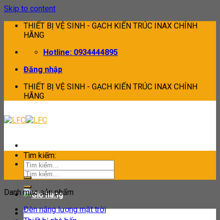
Skip to content
THIẾT BỊ VỆ SINH - GẠCH KIẾN TRÚC INAX CHÍNH
HÃNG
Hotline: 0934444895
Đăng nhập
THIẾT BỊ VỆ SINH - GẠCH KIẾN TRÚC INAX CHÍNH
HÃNG
Tìm kiếm:
Tìm kiếm:
Danh mục sản phẩm
Đèn năng lượng mặt trời