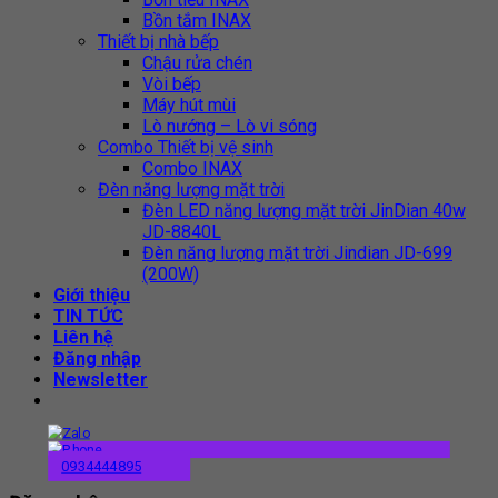
Bồn tắm INAX
Thiết bị nhà bếp
Chậu rửa chén
Vòi bếp
Máy hút mùi
Lò nướng – Lò vi sóng
Combo Thiết bị vệ sinh
Combo INAX
Đèn năng lượng mặt trời
Đèn LED năng lượng mặt trời JinDian 40w
JD-8840L
Đèn năng lượng mặt trời Jindian JD-699
(200W)
Giới thiệu
TIN TỨC
Liên hệ
Đăng nhập
Newsletter
0934444895