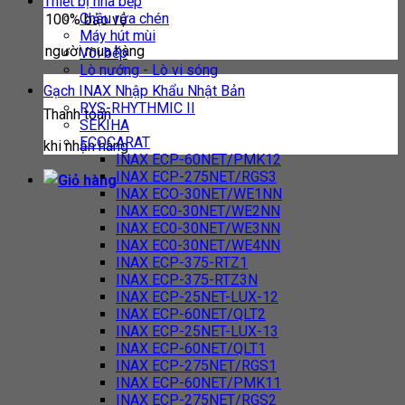
Thiết bị nhà bếp
Chậu rửa chén
100% bảo vệ
Máy hút mùi
người mua hàng
Vòi bếp
Lò nướng - Lò vi sóng
Gạch INAX Nhập Khẩu Nhật Bản
RYS-RHYTHMIC II
Thanh toán
SEKIHA
ECOCARAT
khi nhận hàng
INAX ECP-60NET/PMK12
INAX ECP-275NET/RGS3
INAX ECO-30NET/WE1NN
INAX EC0-30NET/WE2NN
INAX EC0-30NET/WE3NN
INAX EC0-30NET/WE4NN
INAX ECP-375-RTZ1
INAX ECP-375-RTZ3N
INAX ECP-25NET-LUX-12
INAX ECP-60NET/QLT2
INAX ECP-25NET-LUX-13
INAX ECP-60NET/QLT1
INAX ECP-275NET/RGS1
INAX ECP-60NET/PMK11
INAX ECP-275NET/RGS2