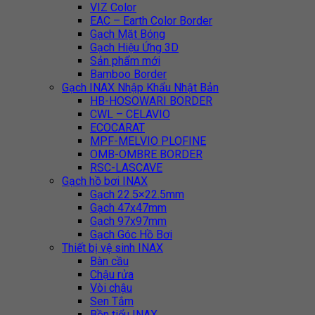
VIZ Color
EAC – Earth Color Border
Gạch Mặt Bóng
Gạch Hiệu Ứng 3D
Sản phẩm mới
Bamboo Border
Gạch INAX Nhập Khẩu Nhật Bản
HB-HOSOWARI BORDER
CWL – CELAVIO
ECOCARAT
MPF-MELVIO PLOFINE
OMB-OMBRE BORDER
RSC-LASCAVE
Gạch hồ bơi INAX
Gạch 22.5×22.5mm
Gạch 47x47mm
Gạch 97x97mm
Gạch Góc Hồ Bơi
Thiết bị vệ sinh INAX
Bàn cầu
Chậu rửa
Vòi chậu
Sen Tắm
Bồn tiểu INAX