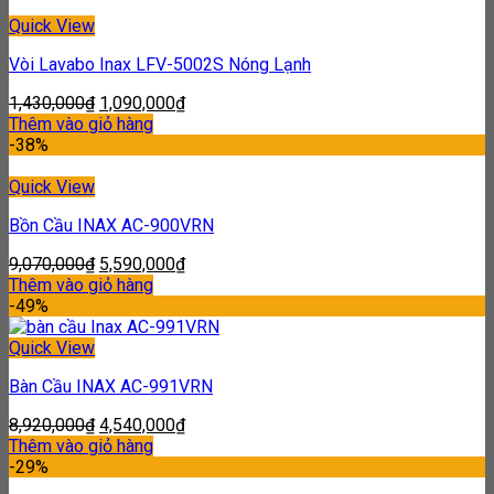
Quick View
Vòi Lavabo Inax LFV-5002S Nóng Lạnh
1,430,000
₫
1,090,000
₫
Thêm vào giỏ hàng
-38%
Quick View
Bồn Cầu INAX AC-900VRN
9,070,000
₫
5,590,000
₫
Thêm vào giỏ hàng
-49%
Quick View
Bàn Cầu INAX AC-991VRN
8,920,000
₫
4,540,000
₫
Thêm vào giỏ hàng
-29%