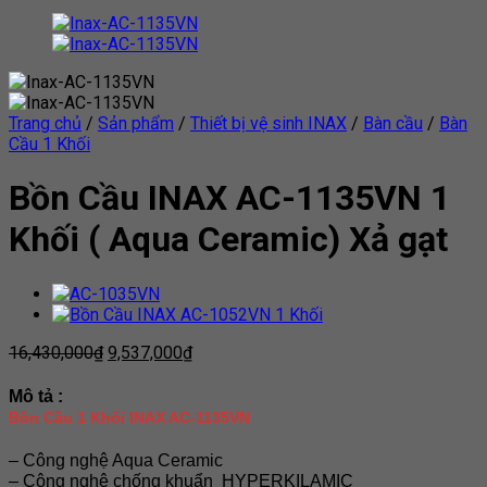
Trang chủ
/
Sản phẩm
/
Thiết bị vệ sinh INAX
/
Bàn cầu
/
Bàn
Cầu 1 Khối
Bồn Cầu INAX AC-1135VN 1
Khối ( Aqua Ceramic) Xả gạt
16,430,000
₫
9,537,000
₫
Mô tả :
Bồn Cầu 1 Khối INAX AC-1135VN
– Công nghệ Aqua Ceramic
– Công nghệ chống khuẩn HYPERKILAMIC