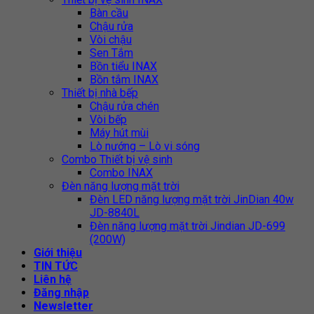
Bàn cầu
Chậu rửa
Vòi chậu
Sen Tắm
Bồn tiểu INAX
Bồn tắm INAX
Thiết bị nhà bếp
Chậu rửa chén
Vòi bếp
Máy hút mùi
Lò nướng – Lò vi sóng
Combo Thiết bị vệ sinh
Combo INAX
Đèn năng lượng mặt trời
Đèn LED năng lượng mặt trời JinDian 40w
JD-8840L
Đèn năng lượng mặt trời Jindian JD-699
(200W)
Giới thiệu
TIN TỨC
Liên hệ
Đăng nhập
Newsletter