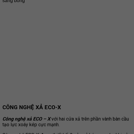
sáng bóng
CÔNG NGHỆ XẢ ECO-X
Công nghệ xả ECO –
X
với hai cửa xả trên phần vành bàn cầu
tạo lực xoáy kép cực mạnh.