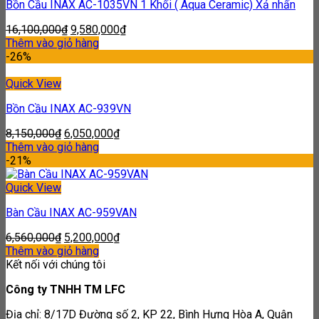
Bồn Cầu INAX AC-1035VN 1 Khối ( Aqua Ceramic) Xả nhấn
16,100,000
₫
9,580,000
₫
Thêm vào giỏ hàng
-26%
Quick View
Bồn Cầu INAX AC-939VN
8,150,000
₫
6,050,000
₫
Thêm vào giỏ hàng
-21%
Quick View
Bàn Cầu INAX AC-959VAN
6,560,000
₫
5,200,000
₫
Thêm vào giỏ hàng
Kết nối với chúng tôi
Công ty TNHH TM LFC
Địa chỉ: 8/17D Đường số 2, KP 22, Bình Hưng Hòa A, Quận