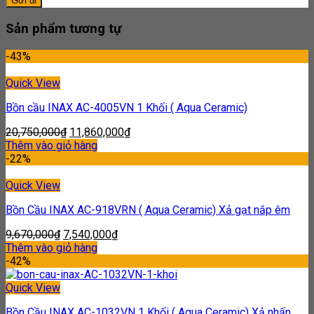
Sản phẩm tương tự
-43%
Quick View
Bồn cầu INAX AC-4005VN 1 Khối ( Aqua Ceramic)
20,750,000
₫
11,860,000
₫
Thêm vào giỏ hàng
-22%
Quick View
Bồn Cầu INAX AC-918VRN ( Aqua Ceramic) Xả gạt nắp êm
9,670,000
₫
7,540,000
₫
Thêm vào giỏ hàng
-42%
Quick View
Bồn Cầu INAX AC-1032VN 1 Khối ( Aqua Ceramic) Xả nhấn