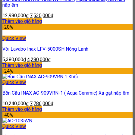
nắp êm
12,980,000
₫
7,530,000
₫
Thêm vào giỏ hàng
-20%
Quick View
Vòi Lavabo Inax LFV-5000SH Nóng Lạnh
5,380,000
₫
4,280,000
₫
Thêm vào giỏ hàng
-24%
Quick View
Bồn Cầu INAX AC-909VRN-1 ( Aqua Ceramic) Xả gạt nắp êm
10,240,000
₫
7,786,000
₫
Thêm vào giỏ hàng
-40%
Quick View