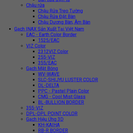
Chậu rửa
Chậu Rửa Treo Tường
Chậu Rửa Đặt Bàn
Chậu Dương Bàn, Âm Bàn
Gạch INAX Sản Xuất Tại Việt Nam
EAC - Earth Color Border
1525/EAC
VIZ Color
2312VIZ Color
255-VIZ
355/EAC
Gạch Mặt Bóng
WV-WAVE
SLC-SHIJYU LUSTER COLOR
DL-DELTA
PPC - Pastel Plain Color
CMG - Cool Mist Glass
BL-BULLION BORDER
355-VIZ
DPL-DPL POINT COLOR
Gạch Hiệu Ứng 3D
KH-KAIHA
RB-R BORDER