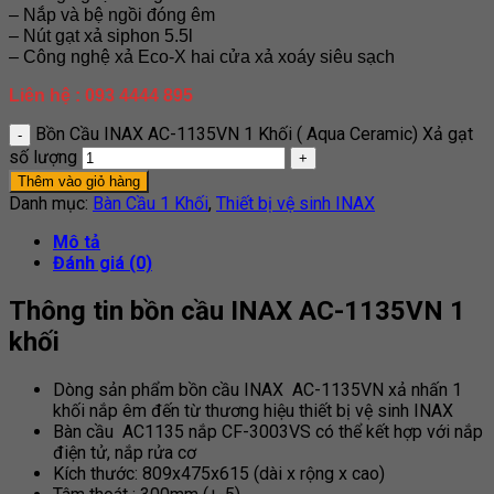
– Nắp và bệ ngồi đóng êm
– Nút gạt xả siphon 5.5l
– Công nghệ xả Eco-X hai cửa xả xoáy siêu sạch
Liên hệ : 093 4444 895
Bồn Cầu INAX AC-1135VN 1 Khối ( Aqua Ceramic) Xả gạt
số lượng
Thêm vào giỏ hàng
Danh mục:
Bàn Cầu 1 Khối
,
Thiết bị vệ sinh INAX
Mô tả
Đánh giá (0)
Thông tin bồn cầu INAX AC-1135VN 1
khối
Dòng sản phẩm bồn cầu INAX AC-1135VN xả nhấn 1
khối nắp êm đến từ thương hiệu thiết bị vệ sinh INAX
Bàn cầu AC1135 nắp CF-3003VS có thể kết hợp với nắp
điện tử, nắp rửa cơ
Kích thước: 809x475x615 (dài x rộng x cao)