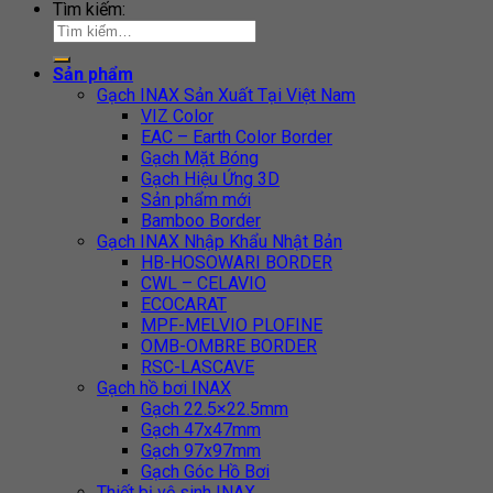
Tìm kiếm:
Sản phẩm
Gạch INAX Sản Xuất Tại Việt Nam
VIZ Color
EAC – Earth Color Border
Gạch Mặt Bóng
Gạch Hiệu Ứng 3D
Sản phẩm mới
Bamboo Border
Gạch INAX Nhập Khẩu Nhật Bản
HB-HOSOWARI BORDER
CWL – CELAVIO
ECOCARAT
MPF-MELVIO PLOFINE
OMB-OMBRE BORDER
RSC-LASCAVE
Gạch hồ bơi INAX
Gạch 22.5×22.5mm
Gạch 47x47mm
Gạch 97x97mm
Gạch Góc Hồ Bơi
Thiết bị vệ sinh INAX