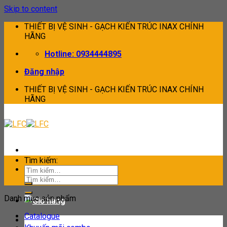
Skip to content
THIẾT BỊ VỆ SINH - GẠCH KIẾN TRÚC INAX CHÍNH
HÃNG
Hotline: 0934444895
Đăng nhập
THIẾT BỊ VỆ SINH - GẠCH KIẾN TRÚC INAX CHÍNH
HÃNG
Tìm kiếm:
Tìm kiếm:
Danh mục sản phẩm
Catalogue