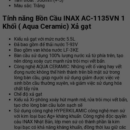
Tâm thoát : 300mm (+-5)
Màu sắc: Trắng
Tính năng Bồn Cầu INAX AC-1135VN 1
Khối ( Aqua Ceramic) Xả gạt
Kiểu xả gạt với mức nước 5.5L
Đã bao gồm đế thải nước T-93V
Bao gồm van khóa nước LF-3KE
Bàn cầu sử dụng 100% lượng nước xả từ phía trên, tạo
nên dòng xoáy cực mạnh rửa trôi mọi vết bẩn.
Công nghệ AQUA CERAMIC: Những vết ố vàng hay vết
đọng nước không thể hình thành trên bề mặt sứ trong
lòng bàn cầu, giúp người sử dụng giảm được việc vệ
sinh bồn cầu thường xuyên, và giảm việc sử dụng hóa
chất tẩy rửa.
Chế độ xả gạt
Kiểu xả Xi-phông xoáy hút mạnh mẽ, rửa trôi mọi vết bẩn,
tạo cho lòng bàn cầu luôn sạch sẽ
Sử dụng công nghệ HYPERKILAMIC công nghệ men sứ
với kim loại bạc Ag+ kháng khuẩn. Công nghệ độc quyền
cảu INAX Nhật Bản, lớp men sứ có thành phần là kim
loại bạc có khả năng kháng khuẩn, đồng thời luu giữ các