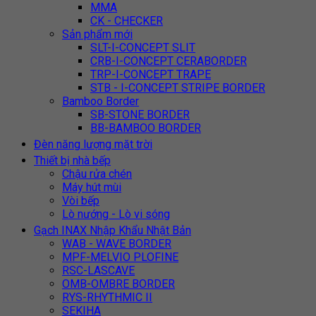
MMA
CK - CHECKER
Sản phẩm mới
SLT-I-CONCEPT SLIT
CRB-I-CONCEPT CERABORDER
TRP-I-CONCEPT TRAPE
STB - I-CONCEPT STRIPE BORDER
Bamboo Border
SB-STONE BORDER
BB-BAMBOO BORDER
Đèn năng lượng mặt trời
Thiết bị nhà bếp
Chậu rửa chén
Máy hút mùi
Vòi bếp
Lò nướng - Lò vi sóng
Gạch INAX Nhập Khẩu Nhật Bản
WAB - WAVE BORDER
MPF-MELVIO PLOFINE
RSC-LASCAVE
OMB-OMBRE BORDER
RYS-RHYTHMIC II
SEKIHA