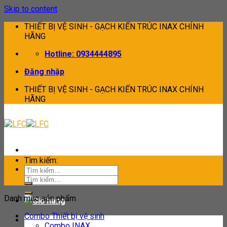
Skip to content
THIẾT BỊ VỆ SINH - GẠCH KIẾN TRÚC INAX CHÍNH
HÃNG
Hotline: 0934444895
Đăng nhập
THIẾT BỊ VỆ SINH - GẠCH KIẾN TRÚC INAX CHÍNH
HÃNG
Tìm kiếm:
Tìm kiếm:
Danh mục sản phẩm
Combo Thiết bị vệ sinh
Combo INAX