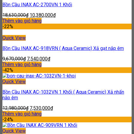
Bồn Cầu INAX AC-2700VN 1 Khối
18,630,000
₫
10,380,000
₫
Thêm vào giỏ hàng
-22%
Quick View
Bồn Cầu INAX AC-918VRN ( Aqua Ceramic) Xả gạt nắp êm
9,670,000
₫
7,540,000
₫
Thêm vào giỏ hàng
-42%
Quick View
Bồn Cầu INAX AC-1032VN 1 Khối ( Aqua Ceramic) Xả nhấn
nắp êm
12,980,000
₫
7,530,000
₫
Thêm vào giỏ hàng
-24%
Quick View