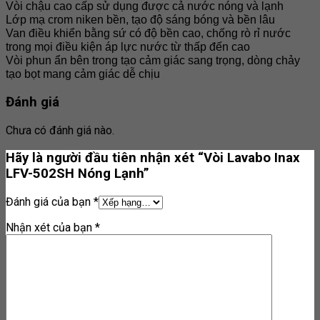
Vòi chậu cao cấp sử dụng được cả nước nóng và lạnh
Lớp mạ crom niken bền, tạo độ sáng bóng và bền lâu
Van điều khiển bằng sứ có độ bền cao, chống rò rỉ nước
trong mọi điều kiện áp lực nước từ thấp đến cao
Vòi phun ẩn bên trong tạo cảm giác sang trọng, dòng chảy
tạo bọt mang cảm giác dễ chịu
Đánh giá
Chưa có đánh giá nào.
Hãy là người đầu tiên nhận xét “Vòi Lavabo Inax
LFV-502SH Nóng Lạnh”
Đánh giá của bạn
*
Nhận xét của bạn
*