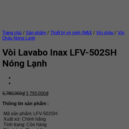
Trang chủ
/
Sản phẩm
/
Thiết bị vệ sinh INAX
/
Vòi chậu
/
Vòi
Chậu Nóng Lạnh
Vòi Lavabo Inax LFV-502SH
Nóng Lạnh
5,780,000
₫
3,795,000
₫
Thông tin sản phẩm :
Mã sản phẩm: LFV-502SH
Xuất xứ: Chính hãng
Tình trạng: Còn hàng