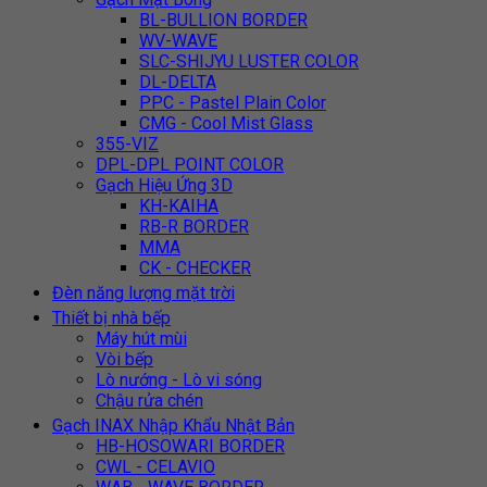
BL-BULLION BORDER
WV-WAVE
SLC-SHIJYU LUSTER COLOR
DL-DELTA
PPC - Pastel Plain Color
CMG - Cool Mist Glass
355-VIZ
DPL-DPL POINT COLOR
Gạch Hiệu Ứng 3D
KH-KAIHA
RB-R BORDER
MMA
CK - CHECKER
Đèn năng lượng mặt trời
Thiết bị nhà bếp
Máy hút mùi
Vòi bếp
Lò nướng - Lò vi sóng
Chậu rửa chén
Gạch INAX Nhập Khẩu Nhật Bản
HB-HOSOWARI BORDER
CWL - CELAVIO