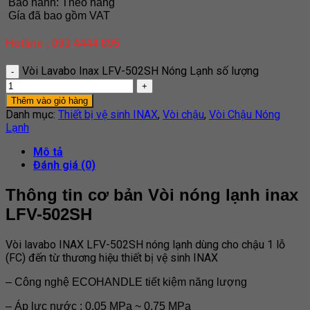
Bảo hành: Theo hãng
Gía đã bao gồm VAT
Hotline : 093 4444 895
Vòi Lavabo Inax LFV-502SH Nóng Lạnh số lượng
Thêm vào giỏ hàng
Danh mục:
Thiết bị vệ sinh INAX
,
Vòi chậu
,
Vòi Chậu Nóng
Lạnh
Mô tả
Đánh giá (0)
Thông tin cơ bản Vòi nóng lạnh inax
LFV-502SH
Vòi lavabo INAX LFV-502SH nóng lạnh dùng cho chậu 1 lỗ
(FC) đến từ thương hiệu thiết bị vệ sinh INAX
– Công nghệ ECOHANDLE tiết kiệm năng lượng
– Áp lực nước : 0.05 MPa ~ 0.75 MPa