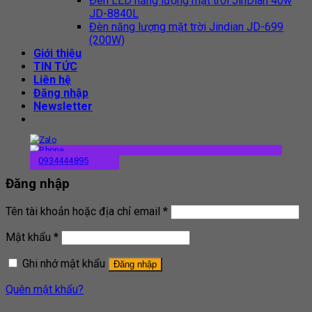
Đèn LED năng lượng mặt trời JinDian 40w
JD-8840L
Đèn năng lượng mặt trời Jindian JD-699
(200W)
Giới thiệu
TIN TỨC
Liên hệ
Đăng nhập
Newsletter
0934444895
Đăng nhập
Tên tài khoản hoặc địa chỉ email
*
Mật khẩu
*
Ghi nhớ mật khẩu
Đăng nhập
Quên mật khẩu?