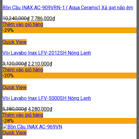
Bồn Cầu INAX AC-909VRN-1 ( Aqua Ceramic) Xả gạt nắp êm
10,240,000
₫
7,786,000
₫
Thêm vào giỏ hàng
-29%
Quick View
Vòi Lavabo Inax LFV-2012SH Nóng Lạnh
3,120,000
₫
2,210,000
₫
Thêm vào giỏ hàng
-20%
Quick View
Vòi Lavabo Inax LFV-5000SH Nóng Lạnh
5,380,000
₫
4,280,000
₫
Thêm vào giỏ hàng
-28%
Quick View