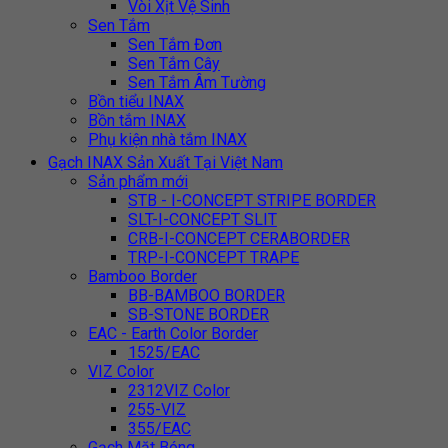
Vòi Xịt Vệ Sinh
Sen Tắm
Sen Tắm Đơn
Sen Tắm Cây
Sen Tắm Âm Tường
Bồn tiểu INAX
Bồn tắm INAX
Phụ kiện nhà tắm INAX
Gạch INAX Sản Xuất Tại Việt Nam
Sản phẩm mới
STB - I-CONCEPT STRIPE BORDER
SLT-I-CONCEPT SLIT
CRB-I-CONCEPT CERABORDER
TRP-I-CONCEPT TRAPE
Bamboo Border
BB-BAMBOO BORDER
SB-STONE BORDER
EAC - Earth Color Border
1525/EAC
VIZ Color
2312VIZ Color
255-VIZ
355/EAC
Gạch Mặt Bóng