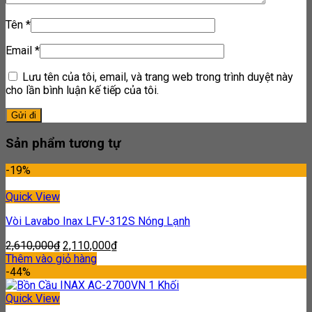
Tên
*
Email
*
Lưu tên của tôi, email, và trang web trong trình duyệt này
cho lần bình luận kế tiếp của tôi.
Sản phẩm tương tự
-19%
Quick View
Vòi Lavabo Inax LFV-312S Nóng Lạnh
2,610,000
₫
2,110,000
₫
Thêm vào giỏ hàng
-44%
Quick View