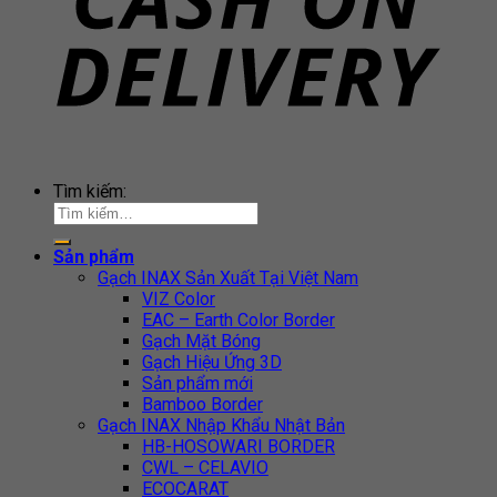
Tìm kiếm:
Sản phẩm
Gạch INAX Sản Xuất Tại Việt Nam
VIZ Color
EAC – Earth Color Border
Gạch Mặt Bóng
Gạch Hiệu Ứng 3D
Sản phẩm mới
Bamboo Border
Gạch INAX Nhập Khẩu Nhật Bản
HB-HOSOWARI BORDER
CWL – CELAVIO
ECOCARAT