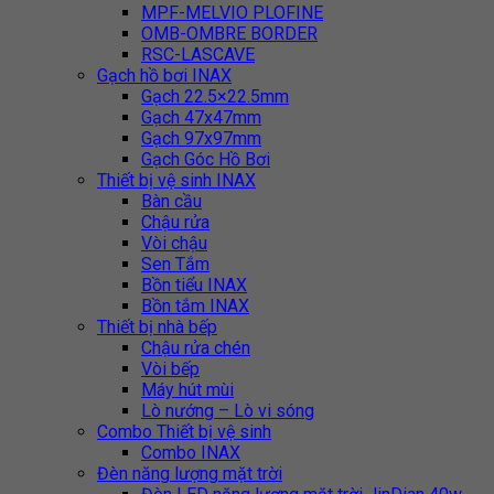
MPF-MELVIO PLOFINE
OMB-OMBRE BORDER
RSC-LASCAVE
Gạch hồ bơi INAX
Gạch 22.5×22.5mm
Gạch 47x47mm
Gạch 97x97mm
Gạch Góc Hồ Bơi
Thiết bị vệ sinh INAX
Bàn cầu
Chậu rửa
Vòi chậu
Sen Tắm
Bồn tiểu INAX
Bồn tắm INAX
Thiết bị nhà bếp
Chậu rửa chén
Vòi bếp
Máy hút mùi
Lò nướng – Lò vi sóng
Combo Thiết bị vệ sinh
Combo INAX
Đèn năng lượng mặt trời