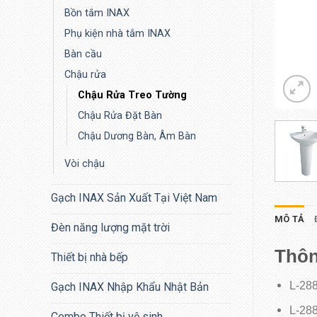
Bồn tắm INAX
Phụ kiện nhà tắm INAX
Bàn cầu
Chậu rửa
Chậu Rửa Treo Tường
Chậu Rửa Đặt Bàn
Chậu Dương Bàn, Âm Bàn
Vòi chậu
Gạch INAX Sản Xuất Tại Việt Nam
MÔ TẢ
Đèn năng lượng mặt trời
Thôn
Thiết bị nhà bếp
L-288
Gạch INAX Nhập Khẩu Nhật Bản
L-288
Combo Thiết bị vệ sinh