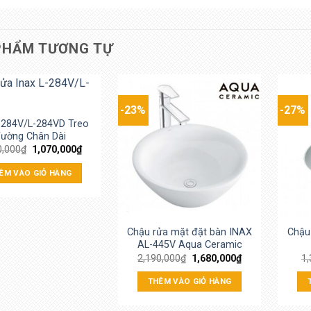
PHẨM TƯƠNG TỰ
-23%
-27%
L-284V/L-284VD Treo
ường Chân Dài
0,000
₫
1,070,000
₫
ÊM VÀO GIỎ HÀNG
Chậu rửa mặt đặt bàn INAX
Chậu
AL-445V Aqua Ceramic
2,190,000
₫
1,680,000
₫
1,
THÊM VÀO GIỎ HÀNG