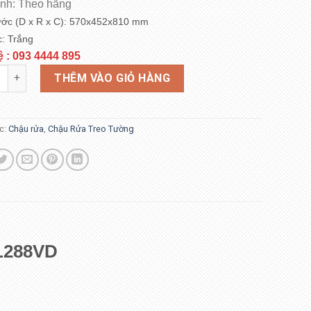
nh: Theo hãng
ước (D x R x C): 570x452x810 mm
: Trắng​
ệ : 093 4444 895
-288V/L-288VD Treo Tường Kèm Chân Dài số lượng
THÊM VÀO GIỎ HÀNG
c:
Chậu rửa
,
Chậu Rửa Treo Tường
+L288VD