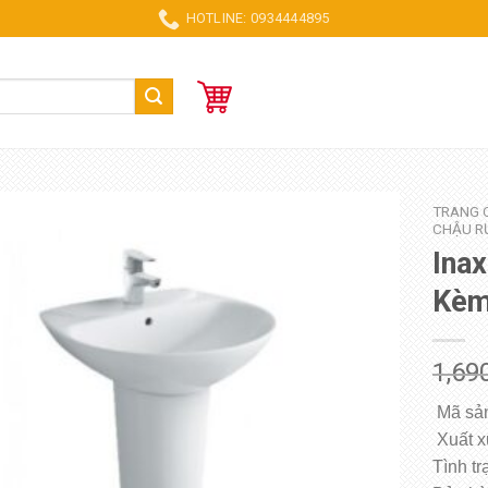
HOTLINE: 0934444895
TRANG 
CHẬU R
Ina
Kèm
1,69
Mã sản
Xuất x
Tình t