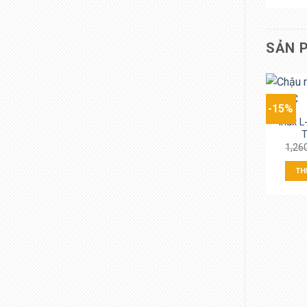
SẢN 
-15%
Inax 
T
1,26
TH