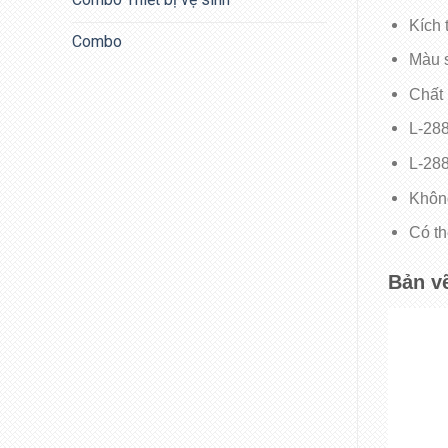
Kích 
Combo
Màu s
Chất 
L-288
L-288
Không
Có th
Bản v