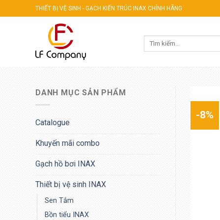
Skip
THIẾT BỊ VỆ SINH - GẠCH KIẾN TRÚC INAX CHÍNH HÃNG
to
content
Tìm
kiếm:
DANH MỤC SẢN PHẨM
-8%
Catalogue
Khuyến mãi combo
Gạch hồ bơi INAX
Thiết bị vệ sinh INAX
Sen Tắm
Bồn tiểu INAX