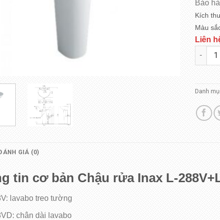
Bảo hà
Kích th
Màu sắc
Liên h
Inax L
Danh mụ
ĐÁNH GIÁ (0)
g tin cơ bản Chậu rửa Inax L-288V
V: lavabo treo tường
VD: chân dài lavabo