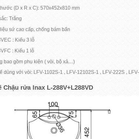
thước (D x R x C): 570x452x810 mm
ắc: Trắng​
liệu sứ cao cấp, chống bám bẩn
VEC : Kiểu 3 lỗ
VFC : Kiểu 1 lỗ
 bao gồm phụ kiện ( vòi, bộ xả…)
ể dùng với vòi: LFV-1102S-1 , LFV-12102S-1 , LFV-222S , LFV
ẽ Chậu rửa Inax L-288V+L288VD