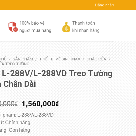
Đăng nhập
100% bảo vệ
Thanh toán
người mua hàng
khi nhận hàng
CHỦ
/
SẢN PHẨM
/
THIẾT BỊ VỆ SINH INAX
/
CHẬU RỬA
/
ỬA TREO TƯỜNG
x L-288V/L-288VD Treo Tường
 Chân Dài
0,000
₫
1,560,000
₫
 phẩm: L-288V/L-288VD
ứ: Chính hãng
rạng: Còn hàng