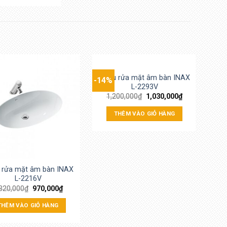
Chậu rửa mặt âm bàn INAX
-14%
-7%
L-2293V
1,200,000
₫
1,030,000
₫
THÊM VÀO GIỎ HÀNG
 rửa mặt âm bàn INAX
Ina
L-2216V
320,000
₫
970,000
₫
THÊM VÀO GIỎ HÀNG