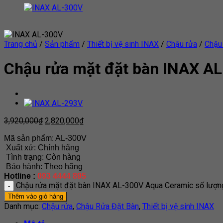
Trang chủ
/
Sản phẩm
/
Thiết bị vệ sinh INAX
/
Chậu rửa
/
Chậu
Chậu rửa mặt đặt bàn INAX A
3,920,000
₫
2,820,000
₫
Mã sản phẩm: AL-300V
Xuất xứ: Chính hãng
Tình trạng: Còn hàng
Bảo hành: Theo hãng
Hotline :
093 4444 895
Chậu rửa mặt đặt bàn INAX AL-300V Aqua Ceramic số lượn
Thêm vào giỏ hàng
Danh mục:
Chậu rửa
,
Chậu Rửa Đặt Bàn
,
Thiết bị vệ sinh INAX