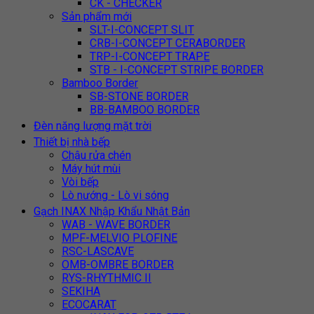
CK - CHECKER
Sản phẩm mới
SLT-I-CONCEPT SLIT
CRB-I-CONCEPT CERABORDER
TRP-I-CONCEPT TRAPE
STB - I-CONCEPT STRIPE BORDER
Bamboo Border
SB-STONE BORDER
BB-BAMBOO BORDER
Đèn năng lượng mặt trời
Thiết bị nhà bếp
Chậu rửa chén
Máy hút mùi
Vòi bếp
Lò nướng - Lò vi sóng
Gạch INAX Nhập Khẩu Nhật Bản
WAB - WAVE BORDER
MPF-MELVIO PLOFINE
RSC-LASCAVE
OMB-OMBRE BORDER
RYS-RHYTHMIC II
SEKIHA
ECOCARAT