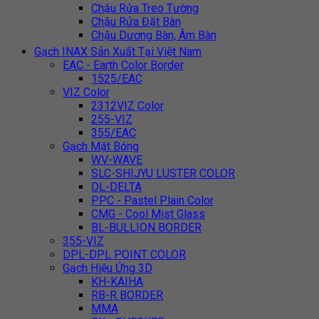
Chậu Rửa Treo Tường
Chậu Rửa Đặt Bàn
Chậu Dương Bàn, Âm Bàn
Gạch INAX Sản Xuất Tại Việt Nam
EAC - Earth Color Border
1525/EAC
VIZ Color
2312VIZ Color
255-VIZ
355/EAC
Gạch Mặt Bóng
WV-WAVE
SLC-SHIJYU LUSTER COLOR
DL-DELTA
PPC - Pastel Plain Color
CMG - Cool Mist Glass
BL-BULLION BORDER
355-VIZ
DPL-DPL POINT COLOR
Gạch Hiệu Ứng 3D
KH-KAIHA
RB-R BORDER
MMA