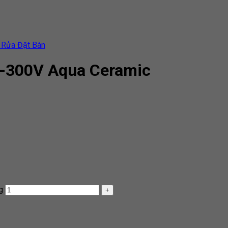
 Rửa Đặt Bàn
L-300V Aqua Ceramic
g