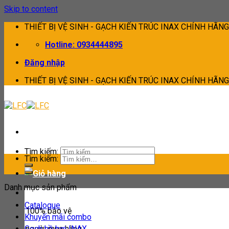
Skip to content
THIẾT BỊ VỆ SINH - GẠCH KIẾN TRÚC INAX CHÍNH HÃNG
Hotline: 0934444895
Đăng nhập
THIẾT BỊ VỆ SINH - GẠCH KIẾN TRÚC INAX CHÍNH HÃNG
Tìm kiếm:
Tìm kiếm:
Danh mục sản phẩm
Catalogue
100% bảo vệ
Khuyến mãi combo
Gạch hồ bơi INAX
người mua hàng