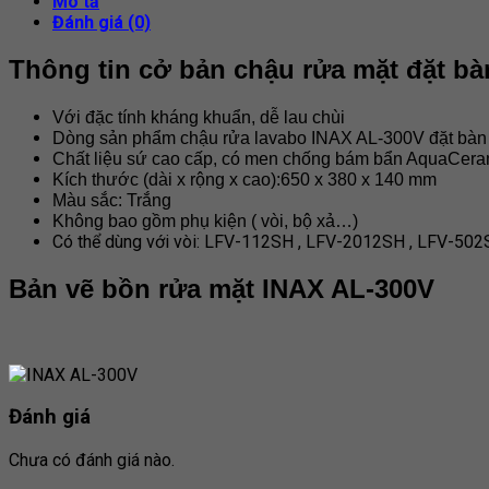
Mô tả
Đánh giá (0)
Thông tin cở bản chậu rửa mặt đặt bà
Với đặc tính kháng khuẩn, dễ lau chùi
Dòng sản phẩm chậu rửa lavabo INAX AL-300V đặt bàn hì
Chất liệu sứ cao cấp, có men chống bám bẩn AquaCeram
Kích thước (dài x rộng x cao):650 x 380 x 140 mm
Màu sắc: Trắng
Không bao gồm phụ kiện ( vòi, bộ xả…)
Có thể dùng với vòi: LFV-112SH , LFV-2012SH , LFV-50
Bản vẽ bồn rửa mặt INAX AL-300V
Đánh giá
Chưa có đánh giá nào.