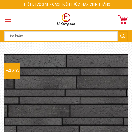
Skip
THIẾT BỊ VỆ SINH - GẠCH KIẾN TRÚC INAX CHÍNH HÃNG
to
content
Tìm
kiếm:
-47%