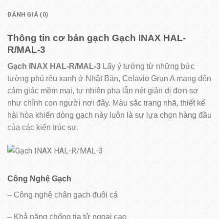
ĐÁNH GIÁ (0)
Thông tin cơ bản gạch Gạch INAX HAL-
R/MAL-3
Gạch INAX HAL-R/MAL-3
Lấy ý tưởng từ những bức
tường phủ rêu xanh ở Nhật Bản, Celavio Gran A mang đến
cảm giác mềm mại, tự nhiên pha lẫn nét giản dị đơn sơ
như chính con người nơi đây. Màu sắc trang nhã, thiết kế
hài hòa khiến dòng gạch này luôn là sự lựa chọn hàng đầu
của các kiến trúc sư.
Công Nghệ Gạch
– Công nghệ chân gạch đuôi cá
– Khả năng chống tia tử ngoại cao