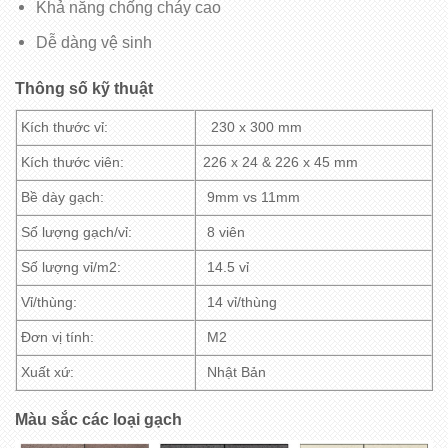
Khả năng chống cháy cao
Dễ dàng vệ sinh
Thông số kỹ thuật
Kích thước vỉ:
230 x 300 mm
Kích thước viên:
226 x 24 & 226 x 45 mm
Bề dày gạch:
9mm vs 11mm
Số lượng gạch/vỉ:
8 viên
Số lượng vỉ/m2:
14.5 vỉ
Vỉ/thùng:
14 vỉ/thùng
Đơn vị tính:
M2
Xuất xứ:
Nhật Bản
Màu sắc các loại gạch