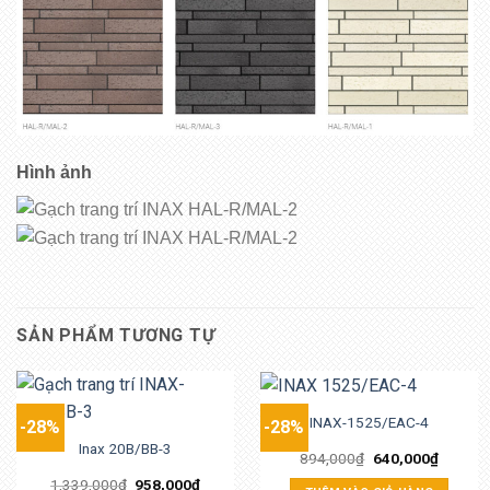
Hình ảnh
SẢN PHẨM TƯƠNG TỰ
INAX-1525/EAC-4
-28%
-28%
Inax 20B/BB-3
894,000
₫
640,000
₫
1,339,000
₫
958,000
₫