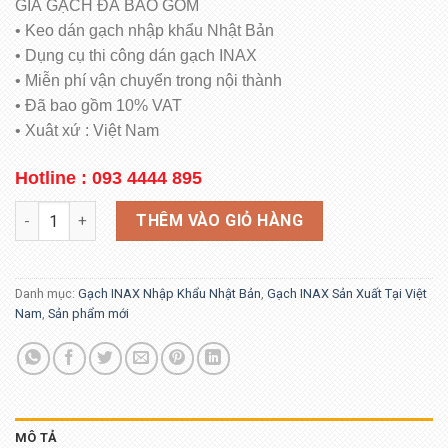
GIÁ GẠCH ĐÃ BAO GỒM
• Keo dán gạch nhập khẩu Nhật Bản
• Dụng cụ thi công dán gạch INAX
• Miễn phí vận chuyển trong nội thành
• Đã bao gồm 10% VAT
• Xuât xứ : Việt Nam
Hotline : 093 4444 895
INAX HAL-R/MAL-3 số lượng
THÊM VÀO GIỎ HÀNG
Danh mục:
Gạch INAX Nhập Khẩu Nhật Bản
,
Gạch INAX Sản Xuất Tại Việt
Nam
,
Sản phẩm mới
MÔ TẢ