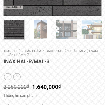
TRANG CHỦ
/
SẢN PHẨM
/
GẠCH INAX SẢN XUẤT TẠI VIỆT NAM
/
SẢN PHẨM MỚI
INAX HAL-R/MAL-3
3,069,000
₫
1,640,000
₫
Thông tin sản phẩm: