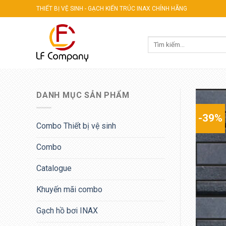
Skip
THIẾT BỊ VỆ SINH - GẠCH KIẾN TRÚC INAX CHÍNH HÃNG
to
content
Tìm
kiếm:
DANH MỤC SẢN PHẨM
-39%
Combo Thiết bị vệ sinh
Combo
Catalogue
Khuyến mãi combo
Gạch hồ bơi INAX