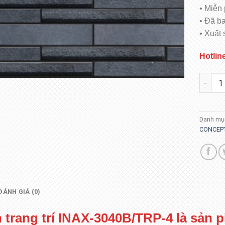
• Miễn 
• Đã b
• Xuất 
Hotlin
INAX-3
Danh mụ
CONCEP
ĐÁNH GIÁ (0)
 trang trí INAX-3040B/TRP-4 là sản 