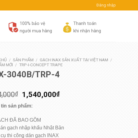
Đăng nhập
100% bảo vệ
Thanh toán
người mua hàng
khi nhận hàng
CHỦ
/
SẢN PHẨM
/
GẠCH INAX SẢN XUẤT TẠI VIỆT NAM
/
ẨM MỚI
/
TRP-I-CONCEPT TRAPE
X-3040B/TRP-4
4,000
₫
1,540,000
₫
tin sản phẩm:
ẠCH ĐÃ BAO GỒM
dán gạch nhập khẩu Nhật Bản
 cụ thi công dán gạch INAX