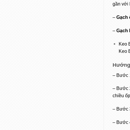
gần với 
–
Gạch 
–
Gạch k
Keo E
Keo E
Hướng
– Bước 
– Bước 
chiều ốp
– Bước 3
– Bước 