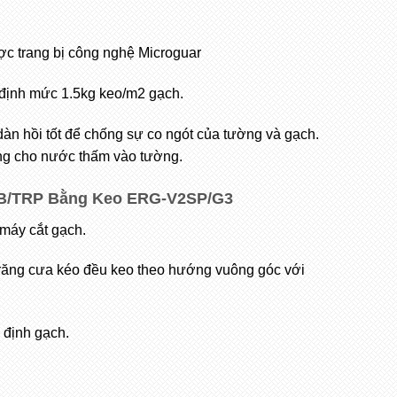
ợc trang bị công nghệ Microguar
định mức 1.5kg keo/m2 gạch.
àn hồi tốt để chống sự co ngót của tường và gạch.
ông cho nước thấm vào tường.
0B/TRP
Bằng Keo ERG-V2SP/G3
máy cắt gạch.
 răng cưa kéo đều keo theo hướng vuông góc với
 định gạch.