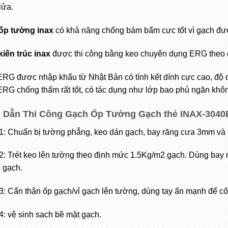
lửa.
ốp tường inax
có khả năng chống bám bẩm cực tốt vì gạch đư
iến trúc inax
được thi công bằng keo chuyên dụng ERG theo 
RG đươc nhập khẩu từ Nhật Bản có tính kết dính cực cao, độ d
RG chống thấm rất tốt, có tác dụng như lớp bao phủ ngăn kh
 Dẫn Thi Công Gạch Ốp Tường Gạch thẻ INAX-304
1: Chuẩn bị tường phẳng, keo dán gạch, bay răng cưa 3mm và 
2: Trét keo lên tường theo định mức 1.5Kg/m2 gạch. Dùng bay
 gạch.
: Cẩn thận ốp gạch/vỉ gạch lên tường, dùng tay ấn mạnh để cố
4: vệ sinh sạch bề mặt gạch.