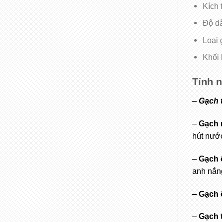
Kích 
Độ dà
Loại 
Khối 
Tính 
–
Gạch t
–
Gạch n
hút nướ
–
Gạch ố
anh nắng
–
Gạch 
–
Gạch t