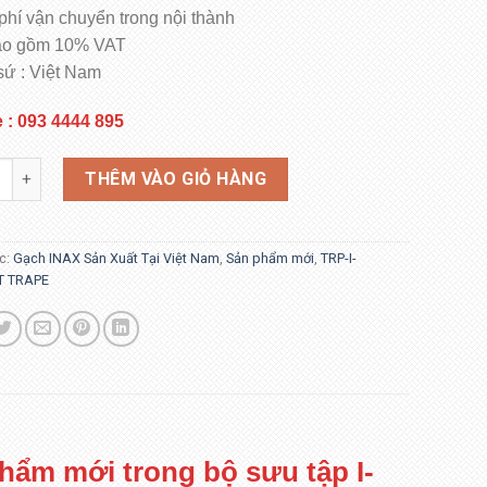
phí vận chuyển trong nội thành
ao gồm 10% VAT
sứ : Việt Nam
e : 093 4444 895
040B/TRP-4 số lượng
THÊM VÀO GIỎ HÀNG
c:
Gạch INAX Sản Xuất Tại Việt Nam
,
Sản phẩm mới
,
TRP-I-
T TRAPE
phẩm mới trong bộ sưu tập I-