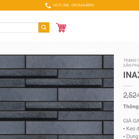
HOTLINE: 0934444895
TRANG 
SẢN PH
INA
2,52
Thông 
GIÁ G
• Keo 
• Dụng