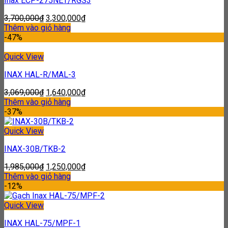
Inax ECP-275NET/RGS3
3,700,000
₫
3,300,000
₫
Thêm vào giỏ hàng
-47%
Quick View
INAX HAL-R/MAL-3
3,069,000
₫
1,640,000
₫
Thêm vào giỏ hàng
-37%
Quick View
INAX-30B/TKB-2
1,985,000
₫
1,250,000
₫
Thêm vào giỏ hàng
-12%
Quick View
INAX HAL-75/MPF-1