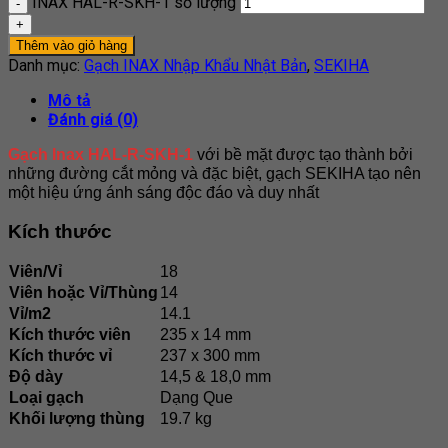
INAX HAL-R-SKH-1 số lượng
Thêm vào giỏ hàng
Danh mục:
Gạch INAX Nhập Khẩu Nhật Bản
,
SEKIHA
Mô tả
Đánh giá (0)
Gạch Inax HAL-R-SKH-1
với bề mặt được tạo thành bởi
những đường cắt mỏng và đặc biệt, gạch SEKIHA tạo nên
một hiệu ứng ánh sáng độc đáo và duy nhất
Kích thước
Viên/Vỉ
18
Viên hoặc Vỉ/Thùng
14
Vỉ/m2
14.1
Kích thước viên
235 x 14 mm
Kích thước vỉ
237 x 300 mm
Độ dày
14,5 & 18,0 mm
Loại gạch
Dạng Que
Khối lượng thùng
19.7 kg