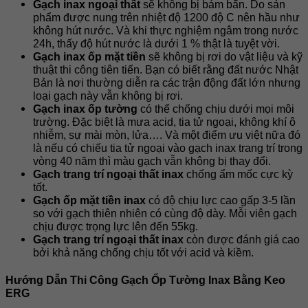
Gạch inax ngoại thất
sẽ không bị bám bẩn. Do sản
phẩm được nung trên nhiệt độ 1200 độ C nên hầu như
không hút nước. Và khi thực nghiệm ngâm trong nước
24h, thấy độ hút nước là dưới 1 % thật là tuyệt vời.
Gạch inax ốp mặt tiền
sẽ không bị rơi do vật liệu và kỹ
thuật thi công tiên tiến. Bạn có biết rằng đất nước Nhật
Bản là nơi thường diễn ra các trận động đất lớn nhưng
loại gạch này vẫn không bị rơi.
Gạch inax ốp tường
có thể chống chịu dưới mọi môi
trường. Đặc biệt là mưa acid, tia tử ngoại, không khí ô
nhiễm, sự mài mòn, lửa…. Và một điểm ưu việt nữa đó
là nếu có chiếu tia tử ngoại vào gạch inax trang trí trong
vòng 40 năm thì màu gạch vẫn không bị thay đổi.
Gạch trang trí ngoại thất inax
chống ẩm mốc cực kỳ
tốt.
Gạch ốp mặt tiền inax
có độ chịu lực cao gấp 3-5 lần
so với gạch thiên nhiên có cùng độ dày. Mỗi viên gạch
chịu được trọng lực lên đến 55kg.
Gạch trang trí ngoại thất inax
còn được đánh giá cao
bởi khả năng chống chịu tốt với acid và kiềm.
Hướng Dẫn Thi Công Gạch Ốp Tường Inax Bằng Keo
ERG