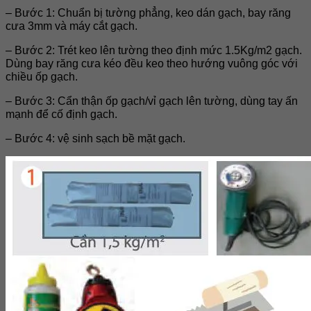
– Bước 1: Chuẩn bị tường phẳng, keo dán gạch, bay răng
cưa 3mm và máy cắt gạch.
– Bước 2: Trét keo lên tường theo định mức 1.5Kg/m2 gạch.
Dùng bay răng cưa kéo đều keo theo hướng vuông góc với
chiều ốp gạch.
– Bước 3: Cẩn thận ốp gạch/vỉ gạch lên tường, dùng tay ấn
mạnh để cố định gạch.
– Bước 4: vệ sinh sạch bề mặt gạch.