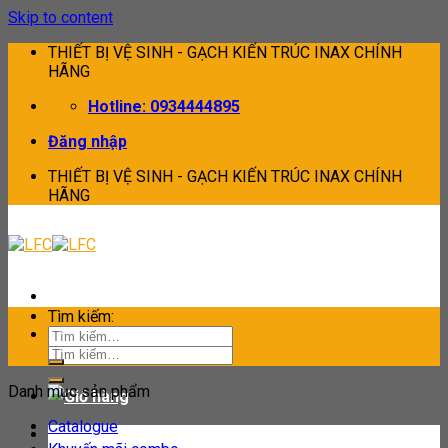
Skip to content
THIẾT BỊ VỆ SINH - GẠCH KIẾN TRÚC INAX CHÍNH
HÃNG
Hotline: 0934444895
Đăng nhập
THIẾT BỊ VỆ SINH - GẠCH KIẾN TRÚC INAX CHÍNH
HÃNG
Tìm kiếm:
Tìm kiếm:
Danh mục sản phẩm
Catalogue