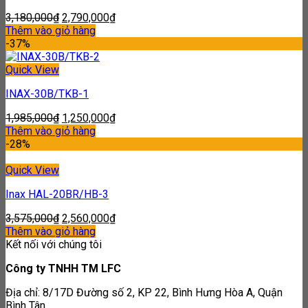
3,180,000
₫
2,790,000
₫
Thêm vào giỏ hàng
-37%
Quick View
INAX-30B/TKB-1
1,985,000
₫
1,250,000
₫
Thêm vào giỏ hàng
-28%
Quick View
Inax HAL-20BR/HB-3
3,575,000
₫
2,560,000
₫
Thêm vào giỏ hàng
Kết nối với chúng tôi
Công ty TNHH TM LFC
Địa chỉ: 8/17D Đường số 2, KP 22, Bình Hưng Hòa A, Quận
Bình Tân.