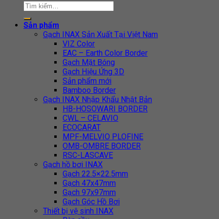
Sản phẩm
Gạch INAX Sản Xuất Tại Việt Nam
VIZ Color
EAC – Earth Color Border
Gạch Mặt Bóng
Gạch Hiệu Ứng 3D
Sản phẩm mới
Bamboo Border
Gạch INAX Nhập Khẩu Nhật Bản
HB-HOSOWARI BORDER
CWL – CELAVIO
ECOCARAT
MPF-MELVIO PLOFINE
OMB-OMBRE BORDER
RSC-LASCAVE
Gạch hồ bơi INAX
Gạch 22.5×22.5mm
Gạch 47x47mm
Gạch 97x97mm
Gạch Góc Hồ Bơi
Thiết bị vệ sinh INAX