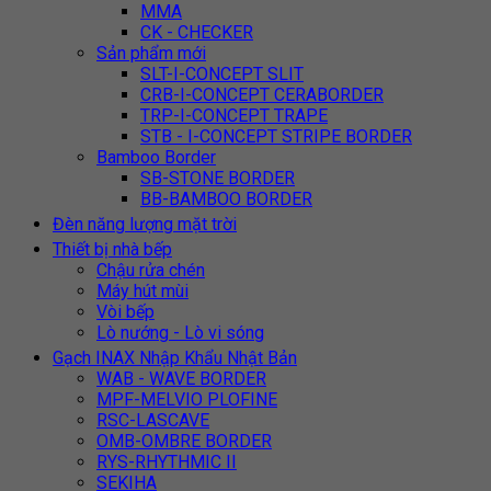
MMA
CK - CHECKER
Sản phẩm mới
SLT-I-CONCEPT SLIT
CRB-I-CONCEPT CERABORDER
TRP-I-CONCEPT TRAPE
STB - I-CONCEPT STRIPE BORDER
Bamboo Border
SB-STONE BORDER
BB-BAMBOO BORDER
Đèn năng lượng mặt trời
Thiết bị nhà bếp
Chậu rửa chén
Máy hút mùi
Vòi bếp
Lò nướng - Lò vi sóng
Gạch INAX Nhập Khẩu Nhật Bản
WAB - WAVE BORDER
MPF-MELVIO PLOFINE
RSC-LASCAVE
OMB-OMBRE BORDER
RYS-RHYTHMIC II
SEKIHA