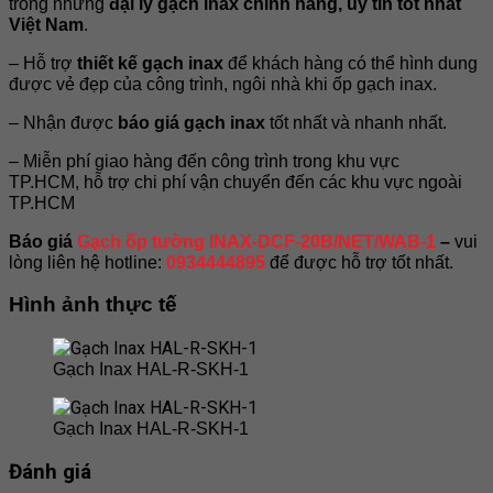
trong những
đại lý gạch inax chính hãng, uy tín tốt nhất
Việt Nam
.
– Hỗ trợ
thiết kế gạch inax
để khách hàng có thể hình dung
được vẻ đẹp của công trình, ngôi nhà khi ốp gạch inax.
– Nhận được
báo giá gạch inax
tốt nhất và nhanh nhất.
– Miễn phí giao hàng đến công trình trong khu vực
TP.HCM, hỗ trợ chi phí vận chuyển đến các khu vực ngoài
TP.HCM
Báo giá
Gạch ốp tường INAX-DCF-20B/NET/WAB-1
–
vui
lòng liên hệ hotline:
0934444895
để được hỗ trợ tốt nhất.
Hình ảnh thực tế
Gạch Inax HAL-R-SKH-1
Gạch Inax HAL-R-SKH-1
Đánh giá