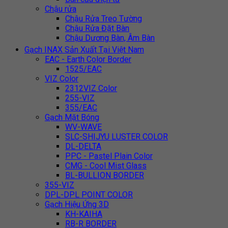
Chậu rửa
Chậu Rửa Treo Tường
Chậu Rửa Đặt Bàn
Chậu Dương Bàn, Âm Bàn
Gạch INAX Sản Xuất Tại Việt Nam
EAC - Earth Color Border
1525/EAC
VIZ Color
2312VIZ Color
255-VIZ
355/EAC
Gạch Mặt Bóng
WV-WAVE
SLC-SHIJYU LUSTER COLOR
DL-DELTA
PPC - Pastel Plain Color
CMG - Cool Mist Glass
BL-BULLION BORDER
355-VIZ
DPL-DPL POINT COLOR
Gạch Hiệu Ứng 3D
KH-KAIHA
RB-R BORDER