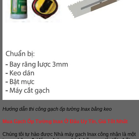
Hướng dẫn thi công gạch ốp tường Inax bằng keo
Mua Gạch Ốp Tường Inax Ở Đâu Uy Tín, Giá Tốt Nhất
Chúng tôi tự hào được Nhà máy gạch Inax công nhận là một