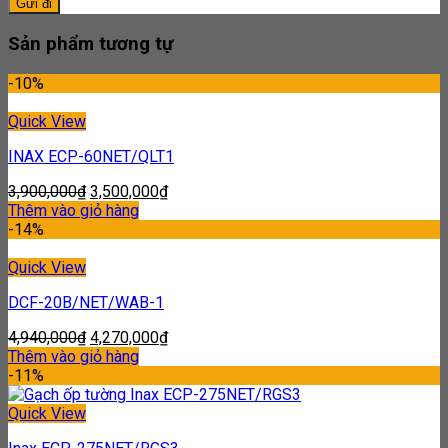
Sản phẩm tương tự
-10%
Quick View
INAX ECP-60NET/QLT1
3,900,000
₫
3,500,000
₫
Thêm vào giỏ hàng
-14%
Quick View
DCF-20B/NET/WAB-1
4,940,000
₫
4,270,000
₫
Thêm vào giỏ hàng
-11%
Quick View