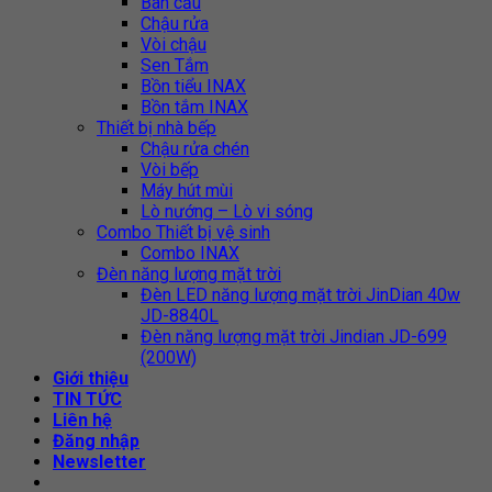
Bàn cầu
Chậu rửa
Vòi chậu
Sen Tắm
Bồn tiểu INAX
Bồn tắm INAX
Thiết bị nhà bếp
Chậu rửa chén
Vòi bếp
Máy hút mùi
Lò nướng – Lò vi sóng
Combo Thiết bị vệ sinh
Combo INAX
Đèn năng lượng mặt trời
Đèn LED năng lượng mặt trời JinDian 40w
JD-8840L
Đèn năng lượng mặt trời Jindian JD-699
(200W)
Giới thiệu
TIN TỨC
Liên hệ
Đăng nhập
Newsletter