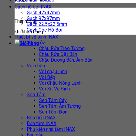
Gạch hồ bơi INAX
Gạch 47x47mm
Gạch 97x97mm
Thanh toán
Gạch 22.5x22.5mm
Gạch Góc Hồ Bơi
khi nhận hàng
Thiết bị vệ sinh INAX
Chậu rửa
Chậu Rửa Treo Tường
Chậu Rửa Đặt Bàn
Chậu Dương Bàn, Âm Bàn
Vòi chậu
Vòi chậu lạnh
Vòi Bếp
Vòi Chậu Nóng Lạnh
Vòi Xịt Vệ Sinh
Sen Tắm
Sen Tắm Cây
Sen Tắm Âm Tường
Sen Tắm Đơn
Bồn tiểu INAX
Bồn tắm INAX
Phụ kiện nhà tắm INAX
Bàn cầu