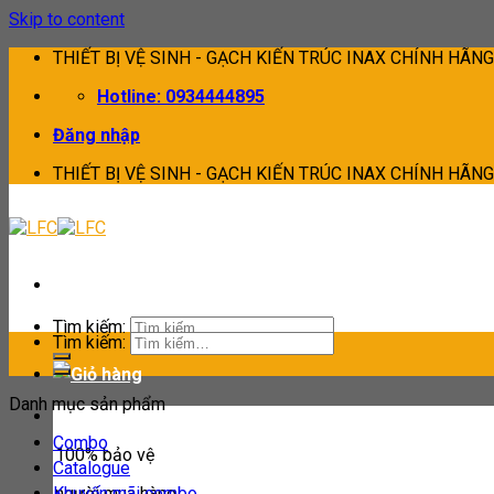
Skip to content
THIẾT BỊ VỆ SINH - GẠCH KIẾN TRÚC INAX CHÍNH HÃNG
Hotline: 0934444895
Đăng nhập
THIẾT BỊ VỆ SINH - GẠCH KIẾN TRÚC INAX CHÍNH HÃNG
Tìm kiếm:
Tìm kiếm:
Danh mục sản phẩm
Combo
100% bảo vệ
Catalogue
Khuyến mãi combo
người mua hàng