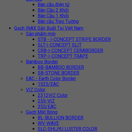
Bàn cầu điện tử
Bàn Cầu 2 Khối
Bàn Cầu 1 Khối
Bàn cầu Treo Tường
Gạch INAX Sản Xuất Tại Việt Nam
Sản phẩm mới
STB - I-CONCEPT STRIPE BORDER
SLT-I-CONCEPT SLIT
CRB-I-CONCEPT CERABORDER
TRP-I-CONCEPT TRAPE
Bamboo Border
BB-BAMBOO BORDER
SB-STONE BORDER
EAC - Earth Color Border
1525/EAC
VIZ Color
2312VIZ Color
255-VIZ
355/EAC
Gạch Mặt Bóng
BL-BULLION BORDER
WV-WAVE
SLC-SHIJYU LUSTER COLOR