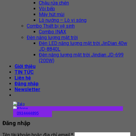
Chậu rửa chén
Vòi bếp
Máy hút mùi
Lò nướng – Lò vi sóng
Combo Thiết bị vệ sinh
Combo INAX
Đèn năng lượng mặt trời
Đèn LED năng lượng mặt trời JinDian 40w
JD-8840L
Đèn năng lượng mặt trời Jindian JD-699
(200W)
Giới thiệu
TIN TỨC
Liên hệ
Đăng nhập
Newsletter
0934444895
Đăng nhập
Tên tài khoản hoặc địa chỉ email
*