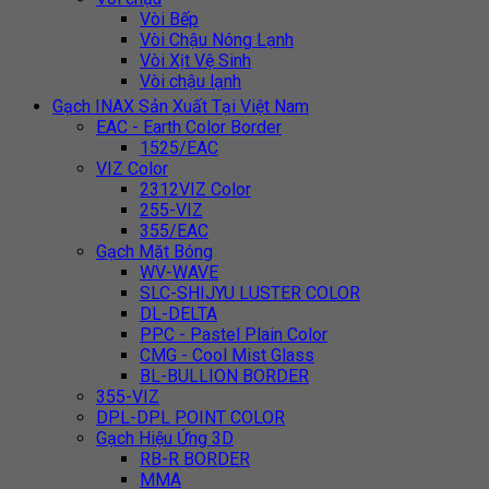
Vòi Bếp
Vòi Chậu Nóng Lạnh
Vòi Xịt Vệ Sinh
Vòi chậu lạnh
Gạch INAX Sản Xuất Tại Việt Nam
EAC - Earth Color Border
1525/EAC
VIZ Color
2312VIZ Color
255-VIZ
355/EAC
Gạch Mặt Bóng
WV-WAVE
SLC-SHIJYU LUSTER COLOR
DL-DELTA
PPC - Pastel Plain Color
CMG - Cool Mist Glass
BL-BULLION BORDER
355-VIZ
DPL-DPL POINT COLOR
Gạch Hiệu Ứng 3D
RB-R BORDER
MMA