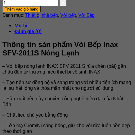
Thêm vào giỏ hàng
Danh mục:
Thiết bị nhà bếp
,
Vòi bếp
,
Vòi Bếp
Mô tả
Đánh giá (0)
Thông tin sản phẩm Vòi Bếp Inax
SFV-2011S Nóng Lạnh
– Vòi bếp nóng lạnh INAX SFV 2011 S rửa chén (bát) gắn
chậu đến từ thương hiệu thiết bị vệ sinh INAX
– Tạo nên sự đồng bộ và sang trọng với nhiều tiện ích mang
lại sự hài lòng và thỏa mãn nhất cho người sử dụng.
– Sản xuất trên dây chuyền công nghệ hiện đại của Nhật
Bản
– Chất liệu chủ yếu bằng đồng
– Lớp mạ Crom/Ni sáng bóng, giữ cho vòi rửa luôn bền đẹp
theo thời gian