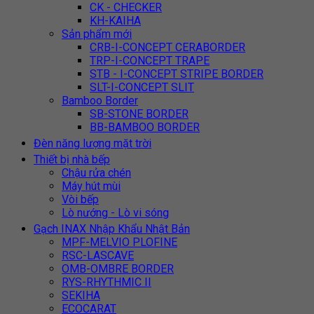
CK - CHECKER
KH-KAIHA
Sản phẩm mới
CRB-I-CONCEPT CERABORDER
TRP-I-CONCEPT TRAPE
STB - I-CONCEPT STRIPE BORDER
SLT-I-CONCEPT SLIT
Bamboo Border
SB-STONE BORDER
BB-BAMBOO BORDER
Đèn năng lượng mặt trời
Thiết bị nhà bếp
Chậu rửa chén
Máy hút mùi
Vòi bếp
Lò nướng - Lò vi sóng
Gạch INAX Nhập Khẩu Nhật Bản
MPF-MELVIO PLOFINE
RSC-LASCAVE
OMB-OMBRE BORDER
RYS-RHYTHMIC II
SEKIHA
ECOCARAT