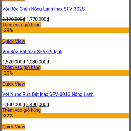
Vòi Rửa Chén Nóng Lạnh Inax SFV-302S
2,190,000
₫
1,770,000
₫
Thêm vào giỏ hàng
-29%
Quick View
Vòi Rửa Bát Inax SFV-29 lạnh
1,520,000
₫
1,080,000
₫
Thêm vào giỏ hàng
-20%
Quick View
Vòi Nước Rửa Bát Inax SFV-801S Nóng Lạnh
3,100,000
₫
2,490,000
₫
Thêm vào giỏ hàng
-32%
Quick View