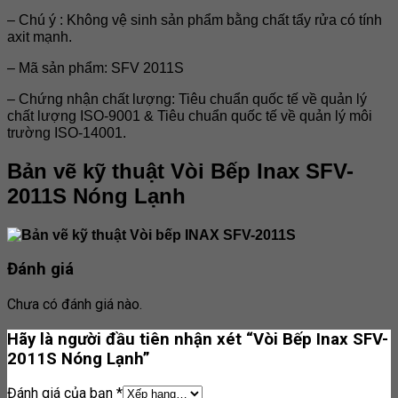
– Chú ý : Không vệ sinh sản phẩm bằng chất tẩy rửa có tính
axit mạnh.
– Mã sản phẩm: SFV 2011S
– Chứng nhận chất lượng: Tiêu chuẩn quốc tế về quản lý
chất lượng ISO-9001 & Tiêu chuẩn quốc tế về quản lý môi
trường ISO-14001.
Bản vẽ kỹ thuật
Vòi Bếp Inax SFV-
2011S Nóng Lạnh
Đánh giá
Chưa có đánh giá nào.
Hãy là người đầu tiên nhận xét “Vòi Bếp Inax SFV-
2011S Nóng Lạnh”
Đánh giá của bạn
*