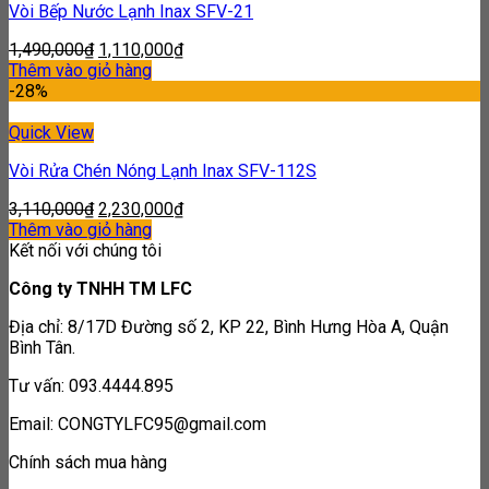
Vòi Bếp Nước Lạnh Inax SFV-21
1,490,000
₫
1,110,000
₫
Thêm vào giỏ hàng
-28%
Quick View
Vòi Rửa Chén Nóng Lạnh Inax SFV-112S
3,110,000
₫
2,230,000
₫
Thêm vào giỏ hàng
Kết nối với chúng tôi
Công ty TNHH TM LFC
Địa chỉ: 8/17D Đường số 2, KP 22, Bình Hưng Hòa A, Quận
Bình Tân.
Tư vấn: 093.4444.895
Email: CONGTYLFC95@gmail.com
Chính sách mua hàng