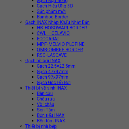
Gạch Mặt Bóng
Gạch Hiệu Ứng 3D
Sản phẩm mới
Bamboo Border
Gạch INAX Nhập Khẩu Nhật Bản
HB-HOSOWARI BORDER
CWL – CELAVIO
ECOCARAT
MPF-MELVIO PLOFINE
OMB-OMBRE BORDER
RSC-LASCAVE
Gạch hồ bơi INAX
Gạch 22.5×22.5mm
Gạch 47x47mm
Gạch 97x97mm
Gạch Góc Hồ Bơi
Thiết bị vệ sinh INAX
Bàn cầu
Chậu rửa
Vòi chậu
Sen Tắm
Bồn tiểu INAX
Bồn tắm INAX
Thiết bị nhà bếp