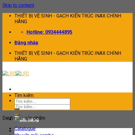
Skip to content
THIẾT BỊ VỆ SINH - GẠCH KIẾN TRÚC INAX CHÍNH
HÃNG
Hotline: 0934444895
Đăng nhập
THIẾT BỊ VỆ SINH - GẠCH KIẾN TRÚC INAX CHÍNH
HÃNG
Tìm kiếm:
Tìm kiếm:
Danh mục sản phẩm
Catalogue